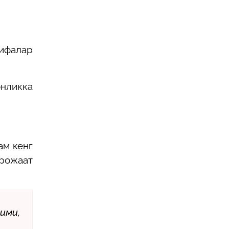
зифалар
онликка
ам кенг
урожаат
ими,