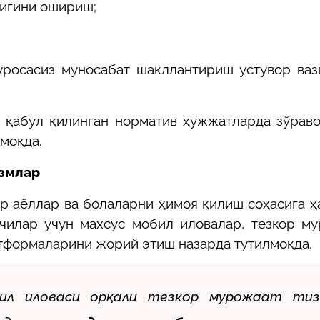
лигини ошириш;
уросасиз муносабат шакллантириш
устувор ва
а қабул қилинган норматив ҳужжатларда зўрав
моқда.
измлар
р аёллар ва болаларни ҳимоя қилиш соҳасига ҳ
чилар учун махсус мобил иловалар, тезкор м
тформаларини жорий этиш назарда тутилмоқда.
л иловаси орқали тезкор мурожаат тиз