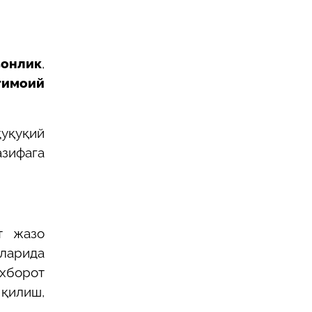
вонлик
,
тимоий
уқуқий
азифага
т жазо
аларида
хборот
 қилиш,