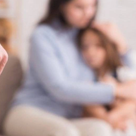
29-июн 2026, 10:29
Халқ билан очиқ мулоқот — ин
манфаатларига хизмат қилувч
давлат бошқарувининг муҳим 
25-июн 2026, 11:04
Электрон обуна: ҳуқуқий ахбо
тез ва қулай йўл
23-июн 2026, 10:05
Хусусий боғчада 5 ой ишлаб д
чиқиш мумкинми?