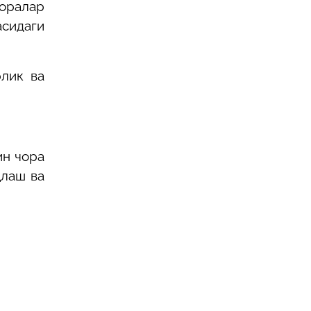
оралар
сидаги
рлик ва
ин чора
қлаш ва