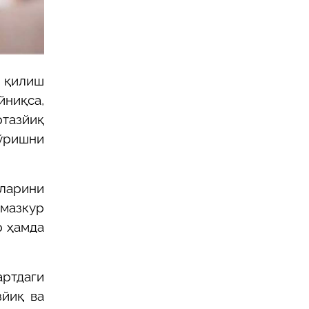
я қилиш
йниқса,
тазйиқ
кўришни
тларини
 мазкур
р ҳамда
артдаги
зйиқ ва