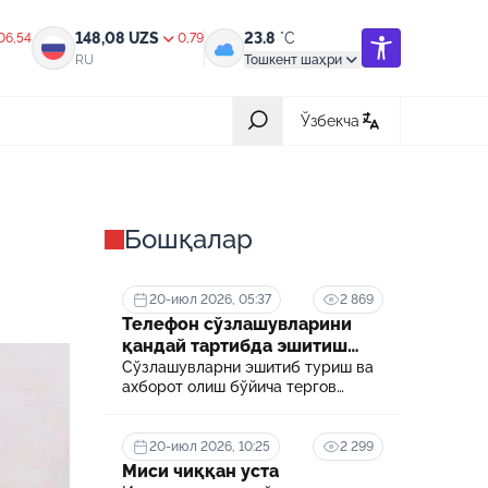
148,08
UZS
23.8
°C
06,54
0,79
RU
Тошкент шаҳри
Ўзбекча
Барчаси
Бошқалар
31-июл 2026, 05:42
ик,
Халқ билан очиқ мулоқот — инсон
манфаатларига хизмат қилувчи
давлат бошқарувининг муҳим мезони
20-июл 2026, 05:37
2 869
Телефон сўзлашувларини
18-июл 2026, 03:56
қандай тартибда эшитиш
ротга
Ҳайдовчилик гувоҳномасининг
мумкин?
Сўзлашувларни эшитиб туриш ва
қандай тоифалари бор?
ахборот олиш бўйича тергов
ҳаракатини ўтказиш учун
суриштирувчи ёки терговчи
08-июл 2026, 05:19
ив
Нотариал хизматлардан масофадан
тегишли илтимоснома киритади.
20-июл 2026, 10:25
2 299
туриб (онлайн) фойдаланиш янада
Миси чиққан уста
арзонлашди