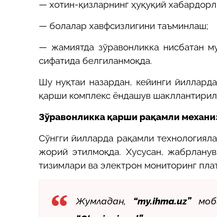
—
хотин-қизларнинг ҳуқуқий хабардор
—
болалар хавфсизлигини таъминлаш;
—
жамиятда зўравонликка нисбатан м
сифатида белгиланмоқда.
Шу нуқтаи назардан, кейинги йиллард
қарши комплекс ёндашув шакллантирил
Зўравонликка қарши рақамли механ
Сўнгги йилларда рақамли технологияла
жорий этилмоқда. Хусусан, жабрланув
тизимлари ва электрон мониторинг пла
Жумладан,
“my.ihma.uz”
моби