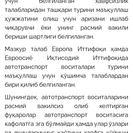
учун белгиланган хавфсизлик
талабларидан ташқари турини маъқуллаш
ҳужжатини олиш учун аризани ишлаб
чиқарувчи ёки унинг расмий вакили
бериши шартлиги белгиланган.
Мазкур талаб Европа Иттифоқи ҳамда
Евроосиё Иқтисодий Иттифоқида
автотранспорт воситалари турини
маъқуллаш учун қўшимча талаблардан
бири қилиб белгиланган.
Шунингдек, автотранспорт воситаларини
расмий вакилсиз олиб келтирган
фуқаролар автотранспорт воситасига
кафолатга эга бўлмайди ҳамда улар ўзлари
ва яқинларининг ҳаётини хавфга қўйиши