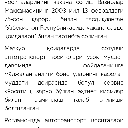
воситаларининг чакана сотиш Вазирлар
Маҳкамасининг 2003 йил 13 февралдаги
75-сон қарори билан тасдиқланган
“Ўзбекистон Республикасида чакана савдо
қоидалари” билан тартибга солинган.
Мазкур қоидаларда сотувчи
автотранспорт воситалари узоқ муддат
давомида фойдаланишга
мўлжаланганлиги боис, уларнинг кафолат
муддати доирасида бепул сервис
кўрсатиш‚ зарур бўлган эҳтиёт қисмлар
билан таъминлаш талаб этилиши
белгиланган.
Регламентда автотранспорт воситалари