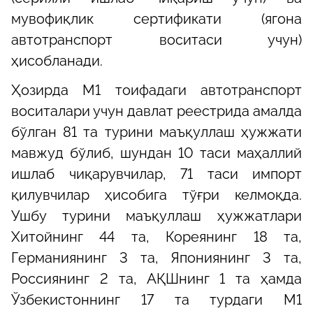
мувофиқлик сертификати (ягона
автотранспорт воситаси учун)
ҳисобланади.
Ҳозирда М1 тоифадаги автотранспорт
воситалари учун давлат реестрида амалда
бўлган 81 та турини маъқуллаш ҳужжати
мавжуд бўлиб, шундан 10 таси маҳаллий
ишлаб чиқарувчилар, 71 таси импорт
қилувчилар ҳисобига тўғри келмоқда.
Ушбу турини маъқуллаш ҳужжатлари
Хитойнинг 44 та, Кореянинг 18 та,
Германиянинг 3 та, Япониянинг 3 та,
Россиянинг 2 та, АҚШнинг 1 та ҳамда
Ўзбекистоннинг 17 та турдаги М1