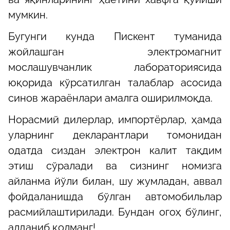
мумкин.
Бугунги кунда Пискент туманида
жойлашган электромагнит
мослашувчанлик лабораториясида
юқорида кўрсатилган талаблар асосида
синов жараёнлари амалга оширилмоқда.
Норасмий дилерлар, импортёрлар, ҳамда
уларнинг декларантлари томонидан
одатда сиздан электрон калит тақдим
этиш сўралади ва сизнинг номизга
айланма йўли билан, шу жумладан, аввал
фойдаланишда бўлган автомобильлар
расмийлаштирилади. Бундан огоҳ бўлинг,
алданиб қолманг!