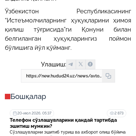
Ўзбекистон Республикасининг
“Истеъмолчиларнинг ҳуқуқларини ҳимоя
қилиш тўғрисида”ги Қонуни билан
белгиланган ҳуқуқларингиз поймон
бўлишига йўл қўйманг.
Улашиш:
https://new.hudud24.uz/news/avtomobillarning-tekshiruvi-konun-doirasida-utkaziliaptimi
Бошқалар
20-июл 2026, 05:37
2 873
Телефон сўзлашувларини қандай тартибда
эшитиш мумкин?
Сўзлашувларни эшитиб туриш ва ахборот олиш бўйича