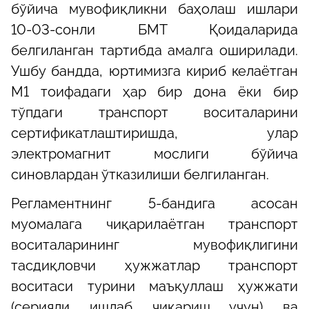
бўйича мувофиқликни баҳолаш ишлари
10-03-сонли БМТ Қоидаларида
белгиланган тартибда амалга оширилади.
Ушбу бандда, юртимизга кириб келаётган
М1 тоифадаги ҳар бир дона ёки бир
тўпдаги транспорт воситаларини
сертификатлаштиришда, улар
электромагнит мослиги бўйича
синовлардан ўтказилиши белгиланган.
Регламентнинг 5-бандига асосан
муомалага чиқарилаётган транспорт
воситаларининг мувофиқлигини
тасдиқловчи ҳужжатлар транспорт
воситаси турини маъқуллаш ҳужжати
(серияли ишлаб чиқариш учун) ва