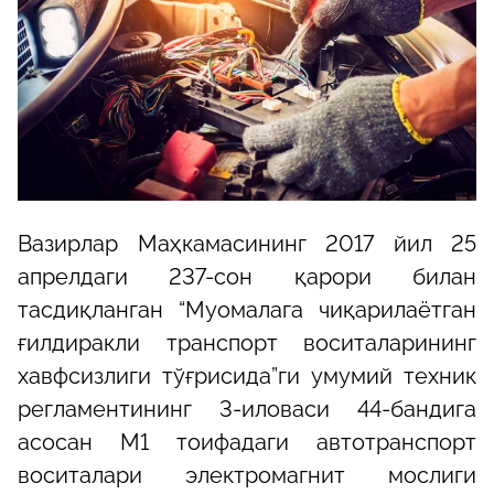
Вазирлар Маҳкамасининг 2017 йил 25
апрелдаги 237-сон қарори билан
тасдиқланган “Муомалага чиқарилаётган
ғилдиракли транспорт воситаларининг
хавфсизлиги тўғрисида”ги умумий техник
регламентининг 3-иловаси 44-бандига
асосан М1 тоифадаги автотранспорт
воситалари электромагнит мослиги