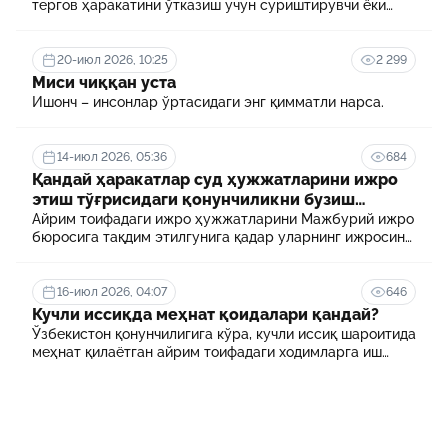
тергов ҳаракатини ўтказиш учун суриштирувчи ёки
терговчи тегишли илтимоснома киритади.
20-июл 2026, 10:25
2 299
Миси чиққан уста
Ишонч – инсонлар ўртасидаги энг қимматли нарса.
14-июл 2026, 05:36
684
Қандай ҳаракатлар суд ҳужжатларини ижро
этиш тўғрисидаги қонунчиликни бузиш
ҳисобланади? 5 муҳим факт
Айрим тоифадаги ижро ҳужжатларини Мажбурий ижро
бюросига тақдим этилгунига қадар уларнинг ижросини
таъминламаслик маъмурий ҳуқуқбузарлик
ҳисобланади.
16-июл 2026, 04:07
646
Кучли иссиқда меҳнат қоидалари қандай?
Ўзбекистон қонунчилигига кўра, кучли иссиқ шароитида
меҳнат қилаётган айрим тоифадаги ходимларга иш
куни давомида қўшимча танаффуслар берилиши
мумкин. Шунингдек, иш берувчилар дам олиш учун
қулай шароит яратиши ва зарур ҳолларда ходимларни
масофавий ишга ўтказиши мумкин.