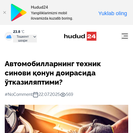
Hudud24
Yuklab oling
Yangiliklarimizni mobil
ilovamizda kuzatib boring.
23.8
°C
Тошкент
шаҳри
Автомобилларнинг техник
синови қонун доирасида
ўтказиляптими?
#NoComment
22.07.2025
569