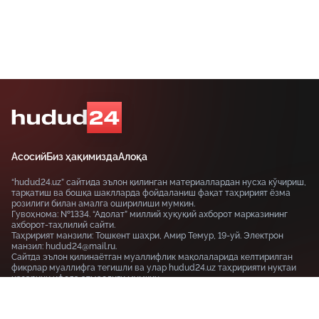
Асосий
Биз ҳақимизда
Алоқа
“hudud24.uz” сайтида эълон қилинган материаллардан нусха кўчириш,
тарқатиш ва бошқа шаклларда фойдаланиш фақат таҳририят ёзма
розилиги билан амалга оширилиши мумкин.
Гувоҳнома: №1334. “Адолат” миллий ҳуқуқий ахборот марказининг
ахборот-таҳлилий сайти.
Таҳририят манзили: Тошкент шаҳри, Амир Темур, 19-уй. Электрон
манзил: hudud24@mail.ru.
Сайтда эълон қилинаётган муаллифлик мақолаларида келтирилган
фикрлар муаллифга тегишли ва улар hudud24.uz таҳририяти нуқтаи
назарини ифода этмаслиги мумкин.
Тошкент шаҳри, 19-уй Амир Темур шоҳкўчаси, Tashkent