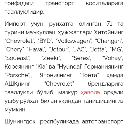
тоифадаги транспорт воситаларига
тааллуқлидир.
Импорт учун рўйхатга олинган 71 та
турини маъқуллаш ҳужжатлари Хитойнинг
“Chevrolet”, “BYD”, “Volkswagen”, “Changan”,
“Chery” “Haval”, “Jetour”, “JAC”, “Jetta”, “MG”,
“Soueast”, “Zeekr”, “Seres”, “Vohay”,
Кореянинг “Kia” ва “Hyundai” Германиянинг
“Porsche”,, Япониянинг “Тоёта” ҳамда
АШҚнинг “Chevrolet” брендларига
тааллуқли бўлиб, мазкур
ҳавола
орқали
ушбу рўйхат билан яқиндан танишишингиз
мумкин.
Шунингдек, респбуликада автотранспорт