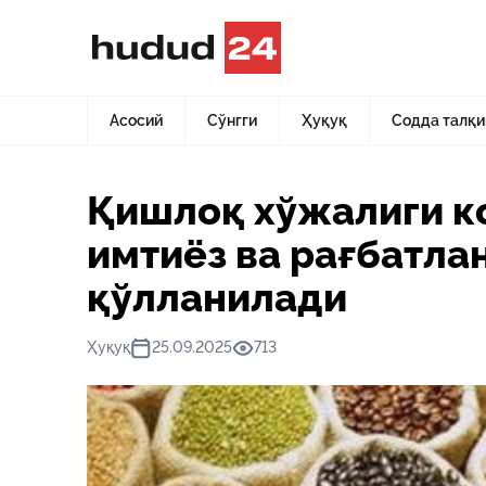
Асосий
Янгиликлар
Қишлоқ хўжалиги корхоналарига 
Асосий
Сўнгги
Ҳуқуқ
Содда талқи
Қишлоқ хўжалиги к
имтиёз ва рағбатла
қўлланилади
Ҳуқуқ
25.09.2025
713