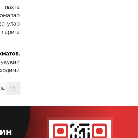
 пахта
номалар
ва улар
тларига
хматов,
ҳуқуқий
 ходими
https://new.hudud24.uz/news/kishlok-khuzhaligi-korkhonalariga-alokhida-imtiioz-va-ragbatlantirish-choralari-kullaniladi
кин