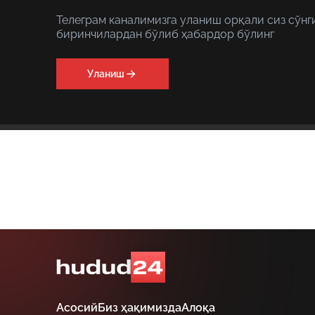
Телеграм каналимизга уланиш орқали сиз сўнг
биринчилардан бўлиб ҳабардор бўлинг
Уланиш
Асосий
Биз ҳақимизда
Алоқа