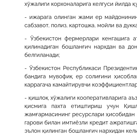
хўжалиги корхоналарига келгуси йилда қ
- ижарага олинган жами ер майдонинин
сабзавот, полиз, картошка, мойли ва ду
- Ўзбекистон фермерлари кенгашига а
қилинадиган бошланғич нархдан ва до
белгиланади;
- Ўзбекистон Республикаси Президенти
бандига мувофиқ ер солиғини ҳисобла
каррагача камайтирувчи коэффициентлар
- қишлоқ хўжалиги кооперативларига аъ
қисмига пахта етиштириш учун Қишл
жамғармасининг ресурслари ҳисобидан 5
гарови билан имтиёзли кредит ажратишга
эълон қилинган бошланғич нархидан кел