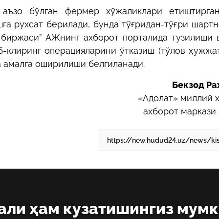
 аъзо бўлган фермер хўжаликлари етиштирган
га рухсат берилади, бунда тўғридан-тўғри шарт
 биржаси” АЖнинг ахборот порталида тузилиши 
б-клиринг операцияларини ўтказиш (тўлов ҳужжа
а амалга оширилиши белгиланади.
Бекзод Ра
«Адолат» миллий 
ахборот маркази
али ҳам кузатишингиз мум