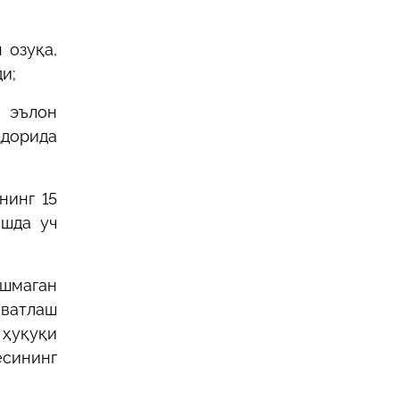
 озуқа,
и;
а эълон
қдорида
нинг 15
ишда уч
ошмаган
ватлаш
 ҳуқуқи
ёсининг