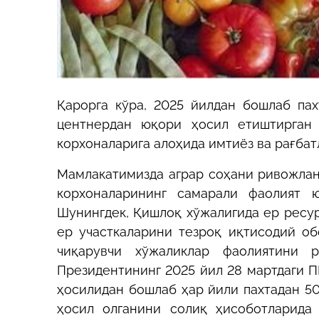
Қарорга кўра, 2025 йилдан бошлаб пах
центнердан юқори ҳосил етиштирган
корхоналарига алоҳида имтиёз ва рағба
Мамлакатимизда аграр соҳани ривожла
корхоналарининг самарали фаолият 
Шунингдек, Қишлоқ хўжалигида ер ресу
ер участкаларини тезроқ иқтисодий о
чиқарувчи хўжаликлар фаолиятини р
Президентининг 2025 йил 28 мартдаги П
ҳосилидан бошлаб ҳар йили пахтадан 50
ҳосил олганини солиқ ҳисоботларида