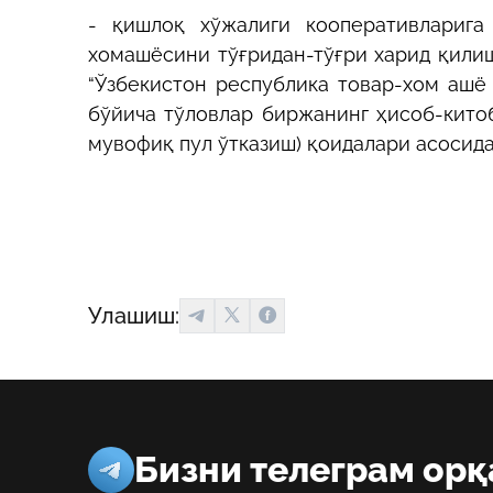
- қишлоқ хўжалиги кооперативларига
хомашёсини тўғридан-тўғри харид қилиш
“Ўзбекистон республика товар-хом ашё
бўйича тўловлар биржанинг ҳисоб-кито
мувофиқ пул ўтказиш) қоидалари асосид
Улашиш:
Бизни телеграм орқ