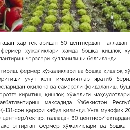
тадан ҳар гектаридан 50 центнердан, ғалладан
 фермер хўжаликлари ҳамда бошқа қишлоқ хў
тлантириш чоралари қўлланилиши белгиланди.
нтириш, фермер хўжаликлари ва бошқа қишлоқ х
юритиши учун кенг имкониятлар яратиб берил
рсларидан оқилона ва самарали фойдаланиш, бўш
боротга киритиш, қишлоқ хўжалиги маҳсулотлар
ағбатлантириш мақсадида Ўзбекистон Респуб
Қ-131-сон қарори қабул қилинди. Унга мувофиқ 2
 центнер/гектар, ғалладан 80 центнер/гектарда
 акс эттирган фермер хўжаликлари ва бошқа 