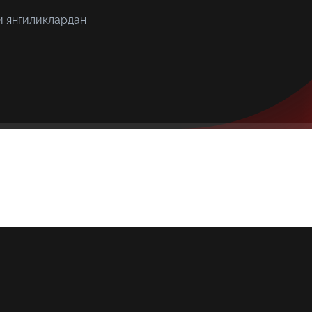
и янгиликлардан