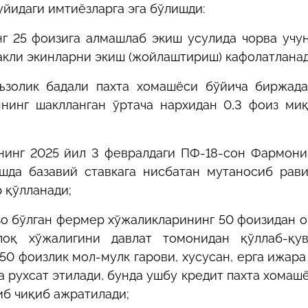
уйидаги имтиёзларга эга бўлишди:
г 25 фоизига алмашлаб экиш усулида чорва учун
ккакли экинларни экиш (жойлаштириш) кафолатланад
ъзолик бадали пахта хомашёси бўйича биржад
ннинг шаклланган ўртача нархидан 0,3 фоиз ми
нинг 2025 йил 3 февралдаги ПФ-18-сон Фармони
шда базавий ставкага нисбатан мутаносиб рав
 қўлланади;
зо бўлган фермер хўжаликларининг 50 фоизидан 
оқ хўжалигини давлат томонидан қўллаб-қув
0 фоизлик мол-мулк гарови, хусусан, ерга ижара
 рухсат этилади, бунда ушбу кредит пахта хомаш
иб чиқиб ажратилади;