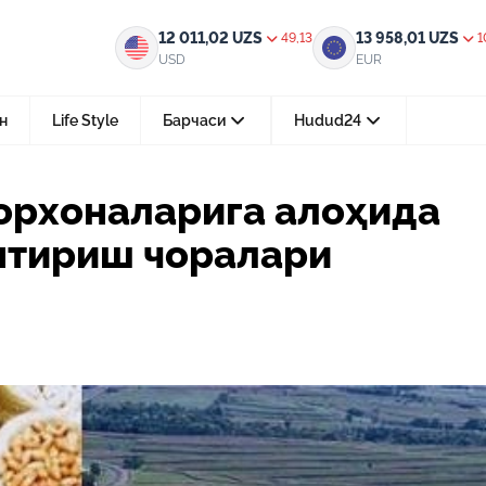
алоҳида имтиёз ва рағбатлантириш чоралари қўлланилади
12 011,02
UZS
13 958,01
UZS
49,13
1
USD
EUR
н
Life Style
Барчаси
Hudud24
Тошкент ш.
орхоналарига алоҳида
05-август 2026, 04:36
нтириш чоралари
Мустақилликнинг 35 йили: бирл
тараққиёт ва фаровонлик сари
24-июл 2026, 11:10
Электрон обуна: ҳуқуқий ахбо
тез ва қулай йўл
15-июл 2026, 05:11
Ҳуқуқий билимларни интеракт
форматда ўрганиш имконияти