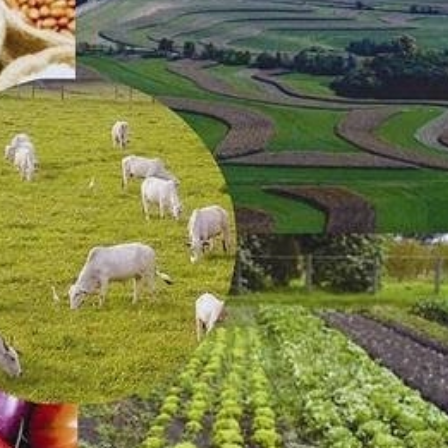
29-июн 2026, 10:29
Халқ билан очиқ мулоқот — ин
манфаатларига хизмат қилувч
давлат бошқарувининг муҳим 
25-июн 2026, 11:04
Электрон обуна: ҳуқуқий ахбо
тез ва қулай йўл
23-июн 2026, 10:05
Хусусий боғчада 5 ой ишлаб д
чиқиш мумкинми?