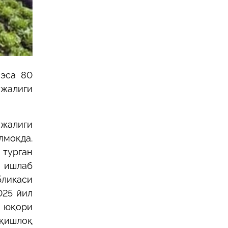
 эса 80
жалиги
ўжалиги
моқда.
 турган
и ишлаб
ликаси
025 йил
н юқори
қишлоқ