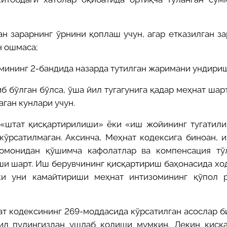
н зарарнинг ўрнини қоплаш учун, агар етказилган з
н ошмаса;
мининг 2-бандида назарда тутилган жаримани ундириш
б бўлган бўлса, ўша йил тугагунига қадар меҳнат ша
ган кунлари учун.
 «штат қисқартирилиши» ёки «иш жойининг тугатил
кўрсатилмаган. Аксинча, Меҳнат кодексига биноан, 
томонидан қўшимча кафолатлар ва компенсация тў
ши шарт. Иш берувчининг қисқартириш баҳонасида хо
ки уни камайтириши меҳнат интизомининг қўпол 
т кодексининг 269-моддасида кўрсатилган асослар б
тил пулингиздан ушлаб қолиши мумкин. Лекин қисқ