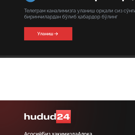
Телеграм каналимизга уланиш орқали сиз сўнг
биринчилардан бўлиб ҳабардор бўлинг
Уланиш
Асосий
Биз ҳақимизда
Алоқа