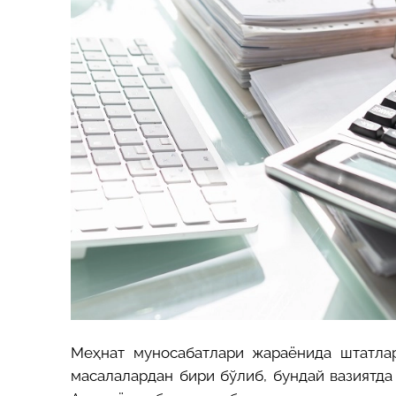
Меҳнат муносабатлари жараёнида штатлар
масалалардан бири бўлиб, бундай вазиятда