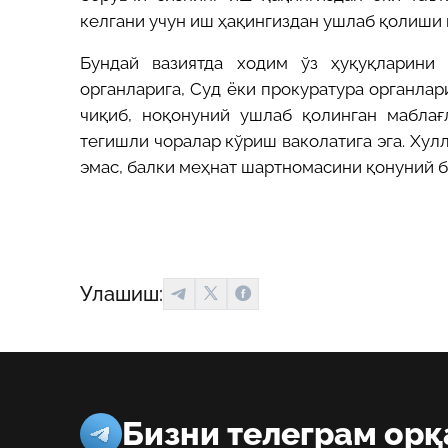
келгани учун иш ҳақингиздан ушлаб қолиши 
Бундай вазиятда ходим ўз ҳуқуқларини
органларига
, Суд
ёки прокуратура органлар
чиқиб, ноқонуний ушлаб қолинган маблағ
тегишли чоралар кўриш ваколатига эга. Ху
эмас, балки меҳнат шартномасини қонуний 
Улашиш:
Бизни телеграм орқ