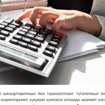
29-июн 2026, 10:29
Халқ билан очиқ мулоқот — ин
манфаатларига хизмат қилувч
давлат бошқарувининг муҳим 
25-июн 2026, 11:04
Электрон обуна: ҳуқуқий ахбо
тез ва қулай йўл
23-июн 2026, 10:05
Хусусий боғчада 5 ой ишлаб д
чиқиш мумкинми?
 қисқартирилиши ёки ташкилотнинг тугатилиши эн
 ходимларнинг ҳуқуқий ҳимояси алоҳида аҳамият кас