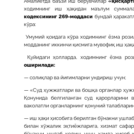
Амалиётда баъзи иш берувчилар
«қисқарт
ходимнинг иш ҳақидан маълум суммал
кодексининг 269-моддаси
бундай ҳаракатл
кўра:
Умумий қоидага кўра ходимнинг ёзма розил
модданинг иккинчи қисмига мувофиқ иш ҳақ
Қуйидаги ҳолларда, ходимнинг ёзма роз
оширилади:
— солиқлар ва йиғимларни ундириш учун;
— «Суд ҳужжатлари ва бошқа органлар ҳуж
Қонунида белгиланган суд қарорларини 
ваколатли органларнинг қонуний талаблари
— иш ҳақи ҳисобига берилган бўнакни ушлаб
билан хўжалик эҳтиёжларига, хизмат сафар
бўнакни ушлаб қолиш учун ҳамда ҳисоб-к