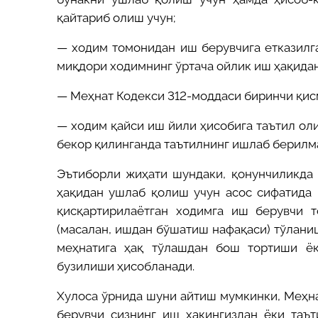
қайтариб олиш учун
;
— ходим томонидан иш берувчига етказилга
миқдори ходимнинг ўртача ойлик иш ҳақида
—
Меҳнат
Кодекс
и
312-моддаси биринчи қис
— ходим қайси иш йили ҳисобига таътил оли
бекор қилинганда таътилнинг ишлаб берилма
Эътиборли жиҳати шундаки, қонунчиликда
ҳақидан ушлаб қолиш учун асос сифатида 
қисқартирилаётган ходимга иш берувчи 
(масалан, ишдан бўшатиш нафақаси) тўлани
меҳнатига ҳақ тўлашдан бош тортиши ё
бузилиши ҳисобланади.
Хулоса
ўрнида шуни айтиш мумкинки,
Меҳна
берувчи сизнинг иш ҳақингиздан ёки таъ