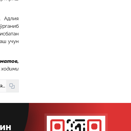
, Адлия
 ўрганиб
исбатан
лаш учун
хматов,
 ходими
https://new.hudud24.uz/news/kiskartirish-kelgani-uchun-ish-khakidan-ushlab-kolinishi-mumkinmi
кин