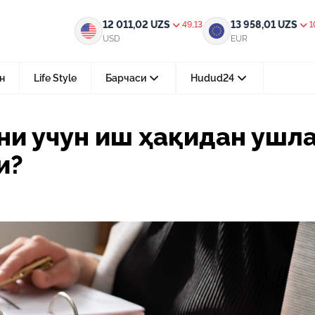
ақидан ушлаб қолиниши мумкинми?
12 011,02
UZS
13 958,01
UZS
49,13
1
USD
EUR
н
Life Style
Барчаси
Hudud24
Тошкент ш.
ни учун иш ҳақидан ушл
05-август 2026, 04:36
и?
Мустақилликнинг 35 йили: бирл
тараққиёт ва фаровонлик сари
24-июл 2026, 11:10
Электрон обуна: ҳуқуқий ахбо
тез ва қулай йўл
15-июл 2026, 05:11
Ҳуқуқий билимларни интеракт
форматда ўрганиш имконияти