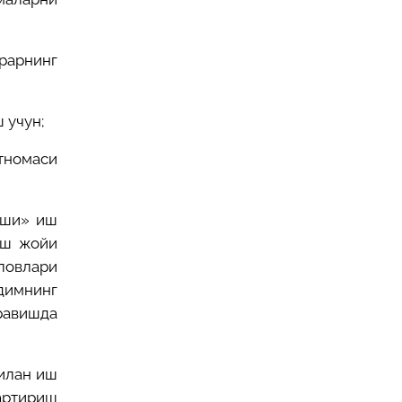
арарнинг
 учун;
ртномаси
иши» иш
иш жойи
ловлари
димнинг
равишда
илан иш
артириш