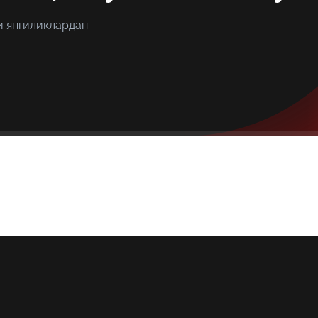
и янгиликлардан