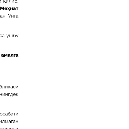
 қилиб,
Меҳнат
ан. Унга
са ушбу
амалга
бликаси
нингдек
носабати
рилмаган
маларни