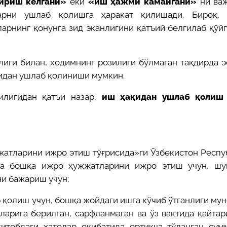
ириш келгани»
ёки
«иш ҳажми камайгани»
ни важ
арни ушлаб қолишга ҳаракат қилишади. Бироқ,
арнинг қонунга зид эканлигини қатъий белгилаб қўйг
иги билан, ходимнинг розилиги бўлмаган тақдирда э
идан ушлаб қолиниши мумкин.
илигидан қатъи назар,
иш ҳақидан ушлаб қолиш 
жатларини ижро этиш тўғрисида»ги Ўзбекистон Респу
ва бошқа ижро ҳужжатларини ижро этиш учун, шу
ни бажариш учун;
 қолиш учун, бошқа жойдаги ишга кўчиб ўтганлиги му
ларига берилган, сарфланмаган ва ўз вақтида қайта
итобдаги хатолар оқибатида ортиқча тўланган сум