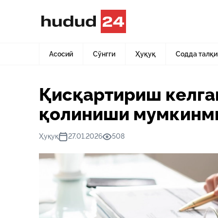
Асосий
Янгиликлар
Қисқартириш келгани учун иш ҳ
Асосий
Сўнгги
Ҳуқуқ
Содда талқи
Қисқартириш келга
қолиниши мумкинм
Ҳуқуқ
27.01.2026
508