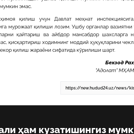
мумкин эмас.
 ҳимоя қилиш учун Давлат меҳнат инспекциясига
ига мурожаат қилиши лозим. Ушбу органлар вазиятни
ларни қайтариш ва айбдор мансабдор шахсларга н
ллас, қисқартириш ходимнинг моддий ҳуқуқларини чек
бекор қилиш жараёни сифатида кўрилиши шарт.
Бекзод Ра
"Адолат" МҲАМ
али ҳам кузатишингиз мум