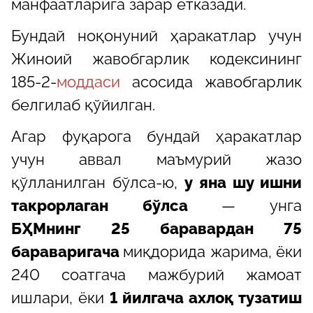
манфаатларига зарар етказади.
Бундай ноқонуний ҳаракатлар учун
Жиноий жавобгарлик кодексининг
185-2-
моддаси
асосида жавобгарлик
белгилаб қўйилган.
Aгар фуқарога бундай ҳаракатлар
учун аввал маъмурий жазо
қўлланилган бўлса-ю,
у яна шу ишни
такрорлаган бўлса
— унга
БҲМнинг
25 баравардан 75
бараваригача
миқдорида жарима, ёки
240 соатгача мажбурий жамоат
ишлари, ёки
1 йилгача ахлоқ тузатиш