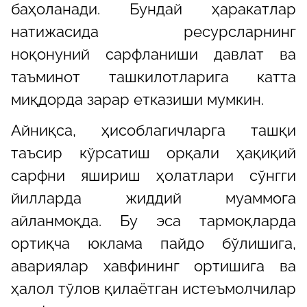
баҳоланади. Бундай ҳаракатлар
натижасида ресурсларнинг
ноқонуний сарфланиши давлат ва
таъминот ташкилотларига катта
миқдорда зарар етказиши мумкин.
Айниқса, ҳисоблагичларга ташқи
таъсир кўрсатиш орқали ҳақиқий
сарфни яшириш ҳолатлари сўнгги
йилларда жиддий муаммога
айланмоқда. Бу эса тармоқларда
ортиқча юклама пайдо бўлишига,
авариялар хавфининг ортишига ва
ҳалол тўлов қилаётган истеъмолчилар