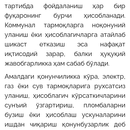
тартибда фойдаланиш ҳар бир
фуқаронинг бурчи ҳисобланади.
Коммунал тармоқларга ноқонуний
уланиш ёки ҳисоблагичларга атайлаб
шикаст етказиш эса нафақат
иқтисодий зарар, балки ҳуқуқий
жавобгарликка ҳам сабаб бўлади.
Амалдаги қонунчиликка кўра, электр,
газ ёки сув тармоқларига рухсатсиз
уланиш, ҳисоблагич кўрсаткичларини
сунъий ўзгартириш, пломбаларни
бузиш ёки ҳисоблаш ускуналарини
ишдан чиқариш қонунбузарлик деб