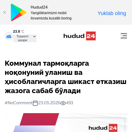
Hudud24
Yuklab oling
Yangiliklarimizni mobil
ilovamizda kuzatib boring.
23.8
°C
Тошкент
шаҳри
Коммунал тармоқларга
ноқонуний уланиш ва
ҳисоблагичларга шикаст етказиш
жазога сабаб бўлади
#NoComment
23.05.2026
493