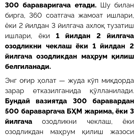
300 бараваригача етади.
Шу билан
бирга, 360 соатгача жамоат ишлари,
ёки 2 йилдан 3 йилгача ахлоқ тузатиш
ишлари, ёки
1 йилдан
2 йилгача
озодликни чеклаш ёки 1 йилдан
2
йилгача озодликдан маҳрум қилиш
белгиланади.
Энг оғир ҳолат — жуда кўп миқдорда
зарар етказилганида қўлланилади.
Бундай вазиятда 300 баравардан
500 бараваргача БҲМ жарима, ёки 3
йилгача
озодликни чеклаш, ёки
озодликдан маҳрум қилиш жазоси