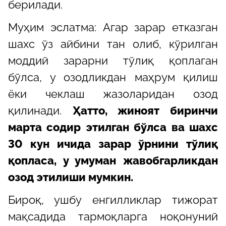
берилади.
Муҳим эслатма: Aгар зарар етказган
шахс ўз айбини тан олиб, кўрилган
моддий зарарни тўлиқ қоплаган
бўлса, у озодликдан маҳрум қилиш
ёки чеклаш жазоларидан озод
қилинади.
Ҳатто, жиноят биринчи
марта содир этилган бўлса ва шахс
30 кун ичида зарар ўрнини тўлиқ
қопласа, у умуман жавобгарликдан
озод этилиши мумкин.
Бироқ, ушбу енгилликлар тижорат
мақсадида тармоқларга ноқонуний