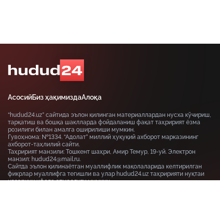
Асосий
Биз ҳақимизда
Алоқа
“hudud24.uz” сайтида эълон қилинган материаллардан нусха кўчириш,
тарқатиш ва бошқа шаклларда фойдаланиш фақат таҳририят ёзма
розилиги билан амалга оширилиши мумкин.
Гувоҳнома: №1334. “Адолат” миллий ҳуқуқий ахборот марказининг
ахборот-таҳлилий сайти.
Таҳририят манзили: Тошкент шаҳри, Амир Темур, 19-уй. Электрон
манзил: hudud24@mail.ru.
Сайтда эълон қилинаётган муаллифлик мақолаларида келтирилган
фикрлар муаллифга тегишли ва улар hudud24.uz таҳририяти нуқтаи
назарини ифода этмаслиги мумкин.
Тошкент шаҳри, 19-уй Амир Темур шоҳкўчаси, Tashkent
100115