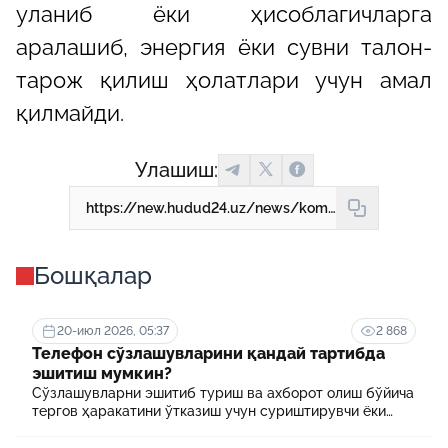
уланиб ёки ҳисоблагичларга
аралашиб, энергия ёки сувни талон-
тарож қилиш ҳолатлари учун амал
қилмайди.
Улашиш:
https://new.hudud24.uz/news/kommunal-tarmoklarga-nokonunii-ulanish-va-khisoblagichlarga-shikast-etkazish-zhazoga-sabab-buladi-2
Бошқалар
20-июл 2026, 05:37
2 868
Телефон сўзлашувларини қандай тартибда
эшитиш мумкин?
Сўзлашувларни эшитиб туриш ва ахборот олиш бўйича
тергов ҳаракатини ўтказиш учун суриштирувчи ёки
терговчи тегишли илтимоснома киритади.