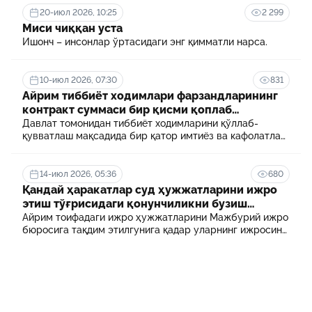
20-июл 2026, 10:25
2 299
Миси чиққан уста
Ишонч – инсонлар ўртасидаги энг қимматли нарса.
10-июл 2026, 07:30
831
Айрим тиббиёт ходимлари фарзандларининг
контракт суммаси бир қисми қоплаб
берилади
Давлат томонидан тиббиёт ходимларини қўллаб-
қувватлаш мақсадида бир қатор имтиёз ва кафолатлар
белгиланган. Шулардан бири айрим тиббиёт
ходимлари фарзандларининг олий таълим
муассасасида ўқиш учун тўланадиган контракт
14-июл 2026, 05:36
680
маблағининг бир қисмини қоплаб бериш тартибидир
Қандай ҳаракатлар суд ҳужжатларини ижро
этиш тўғрисидаги қонунчиликни бузиш
ҳисобланади? 5 муҳим факт
Айрим тоифадаги ижро ҳужжатларини Мажбурий ижро
бюросига тақдим этилгунига қадар уларнинг ижросини
таъминламаслик маъмурий ҳуқуқбузарлик
ҳисобланади.