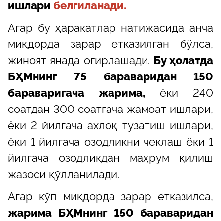
ишлари
белгиланади.
Aгар бу ҳаракатлар натижасида анча
миқдорда зарар етказилган бўлса,
жиноят янада оғирлашади.
Бу ҳолатда
БҲМнинг
75 бараваридан 150
бараваригача жарима,
ёки 240
соатдан 300 соатгача жамоат ишлари,
ёки 2 йилгача ахлоқ тузатиш ишлари,
ёки 1 йилгача озодликни чеклаш ёки 1
йилгача озодликдан маҳрум қилиш
жазоси қўлланилади.
Aгар кўп миқдорда зарар етказилса,
жарима БҲМнинг 150 бараваридан