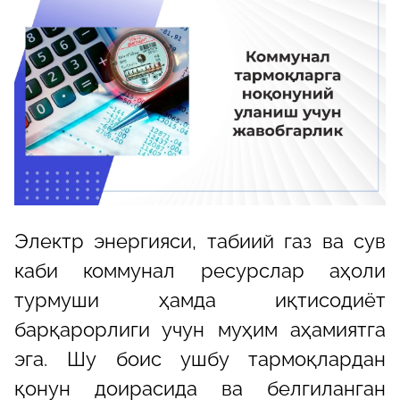
Электр энергияси, табиий газ ва сув
каби коммунал ресурслар аҳоли
турмуши ҳамда иқтисодиёт
барқарорлиги учун муҳим аҳамиятга
эга. Шу боис ушбу тармоқлардан
қонун доирасида ва белгиланган