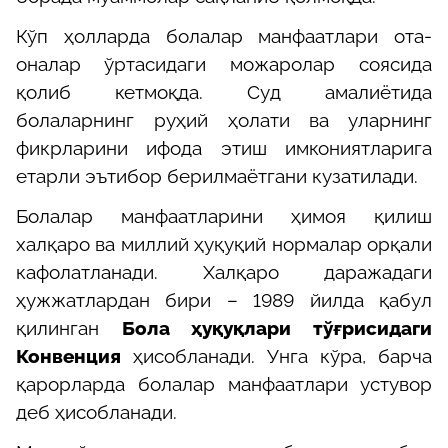
Кўп ҳолларда болалар манфаатлари ота-
оналар ўртасидаги можаролар соясида
қолиб кетмоқда. Суд амалиётида
болаларнинг руҳий ҳолати ва уларнинг
фикрларини ифода этиш имкониятларига
етарли эътибор берилмаётгани кузатилади.
Болалар манфаатларини ҳимоя қилиш
халқаро ва миллий ҳуқуқий нормалар орқали
кафолатланади. Халқаро даражадаги
ҳужжатлардан бири – 1989 йилда қабул
қилинган
Бола ҳуқуқлари тўғрисидаги
Конвенция
ҳисобланади. Унга кўра, барча
қарорларда болалар манфаатлари устувор
деб ҳисобланади.