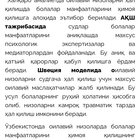
қилишда болалар манфаатларини ҳимоя
қилишга алоҳида эътибор берилади.
АҚШ
тажрибасида
судлар болалар
манфаатларини аниқлашда махсус
психологик экспертизалар ва
медиаторлардан фойдаланади. Бу аниқ ва
қатъий қарорлар қабул қилишга ёрдам
беради.
Швеция моделида о
илавий
низоларни судгача ҳал қилиш учун махсус
оилавий маслаҳатчилар жалб қилинади. Бу
усул болаларнинг руҳий ҳолатини ҳисобга
олиб, низоларни камроқ травматик тарзда
ҳал қилиш имконини беради.
Ўзбекистонда оилавий низоларда болалар
манфаатларини ҳимоя қилишнинг