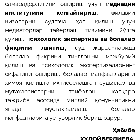
самарадорлигини ошириш учун м
едиация
институтини кенгайтириш, о
илавий
низоларни судгача ҳал қилиш учун
медиаторлар тайёрлаш тизимини йўлга
қўйиш, п
сихологик экспертиза ва болалар
фикрини эшитиш, с
уд жараёнларида
болалар фикрини тинглашни мажбурий
қилиш ва психологик экспертизаларнинг
сифатини ошириш, болалар манфаатларини
ҳимоя қилишга ихтисослашган судьялар ва
мутахассисларни тайёрлаш, халқаро
тажриба асосида миллий қонунчиликни
янада мустаҳкамлаш, болалар
манфаатларига устуворлик бериш зарур.
Ҳабиба
ХУДОЙБЕРДИЕВА,