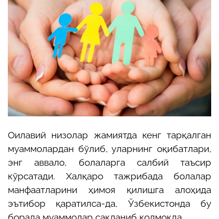
Оилавий низолар жамиятда кенг тарқалган
муаммолардан бўлиб, уларнинг оқибатлари,
энг аввало, болаларга салбий таъсир
кўрсатади. Халқаро тажрибада болалар
манфаатларини ҳимоя қилишга алоҳида
эътибор қаратилса-да, Ўзбекистонда бу
борада муаммолар сақланиб қолмоқда.