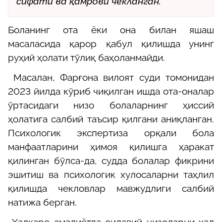
сифати ва қамрови чекланган.
Боланинг ота ёки она билан яшаш
масаласида қарор қабул қилишда унинг
руҳий ҳолати тўлиқ баҳоланмайди.
Масалан, Фарғона вилоят суди томонидан
2023 йилда кўриб чиқилган ишда ота-оналар
ўртасидаги низо болаларнинг ҳиссий
ҳолатига салбий таъсир қилгани аниқланган.
Психологик экспертиза орқали бола
манфаатларини ҳимоя қилишга ҳаракат
қилинган бўлса-да, судда болалар фикрини
эшитиш ва психологик хулосаларни таҳлил
қилишда чекловлар мавжудлиги салбий
натижа берган.
Халқаро амалиётда оилавий низоларни ҳал