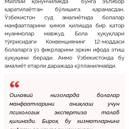
Миллий қонунчиликда бунга эътибор
қаратилаётган бўлишига қарамасдан,
Ўзбекистон суд амалиётида болалар
манфаатларини ҳимоя қилишда бир қатор
муаммолар мавжуд. Бола ҳуқуқлари
тўғрисидаги Конвенциянинг 12-моддаси
болаларга ўз фикрларини эркин ифода этиш
ҳуқуқини беради. Аммо Ўзбекистонда бу
амалиёт етарли даражада қўлланилмайди.
Оилавий низоларда болалар
манфаатларини аниқлаш учун
психологик экспертиза талаб
қилинади. Бироқ бу хизматларнинг