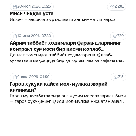
20-июл 2026, 10:25
2 281
Миси чиққан уста
Ишонч – инсонлар ўртасидаги энг қимматли нарса.
10-июл 2026, 07:30
789
Айрим тиббиёт ходимлари фарзандларининг
контракт суммаси бир қисми қоплаб
берилади
Давлат томонидан тиббиёт ходимларини қўллаб-
қувватлаш мақсадида бир қатор имтиёз ва кафолатлар
белгиланган. Шулардан бири айрим тиббиёт
ходимлари фарзандларининг олий таълим
муассасасида ўқиш учун тўланадиган контракт
9-июл 2026, 04:50
715
маблағининг бир қисмини қоплаб бериш тартибидир
Гаров ҳуқуқи қайси мол-мулкка жорий
қилинади?
Гаров муносабатларида энг муҳим масалалардан бири
— гаров ҳуқуқининг қайси мол-мулкка нисбатан амал
қилиши ҳисобланади.