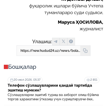
фуқаролик ишлари бўйича Учтепа
туманлараро суди судьяси,
Маруса ҲОСИЛОВА,
журналист
Улашиш:
https://new.hudud24.uz/news/bolalar-manfaatlari-mozharolar-soiasida-kolib-ketmokda
Бошқалар
20-июл 2026, 05:37
2 851
Телефон сўзлашувларини қандай тартибда
эшитиш мумкин?
Сўзлашувларни эшитиб туриш ва ахборот олиш бўйича
тергов ҳаракатини ўтказиш учун суриштирувчи ёки
терговчи тегишли илтимоснома киритади.