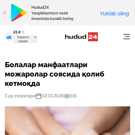
Hudud24
Yuklab oling
Yangiliklarimizni mobil
ilovamizda kuzatib boring.
23.8
°C
Тошкент
шаҳри
Болалар манфаатлари
можаролар соясида қолиб
кетмоқда
Суд очерклари
02.01.2026
516