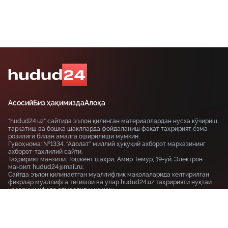
Асосий
Биз ҳақимизда
Алоқа
“hudud24.uz” сайтида эълон қилинган материаллардан нусха кўчириш,
тарқатиш ва бошқа шаклларда фойдаланиш фақат таҳририят ёзма
розилиги билан амалга оширилиши мумкин.
Гувоҳнома: №1334. “Адолат” миллий ҳуқуқий ахборот марказининг
ахборот-таҳлилий сайти.
Таҳририят манзили: Тошкент шаҳри, Амир Темур, 19-уй. Электрон
манзил: hudud24@mail.ru.
Сайтда эълон қилинаётган муаллифлик мақолаларида келтирилган
фикрлар муаллифга тегишли ва улар hudud24.uz таҳририяти нуқтаи
назарини ифода этмаслиги мумкин.
Тошкент шаҳри, 19-уй Амир Темур шоҳкўчаси, Tashkent
100115