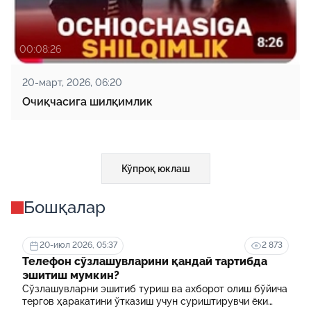
00:08:26
20-март, 2026, 06:20
Очиқчасига шилқимлик
Кўпроқ юклаш
Бошқалар
20-июл 2026, 05:37
2 873
Телефон сўзлашувларини қандай тартибда
эшитиш мумкин?
Сўзлашувларни эшитиб туриш ва ахборот олиш бўйича
тергов ҳаракатини ўтказиш учун суриштирувчи ёки