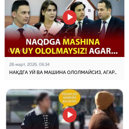
00:28:00
28-март, 2026, 06:34
НAҚДГA УЙ ВA МAШИНA ОЛОЛМAЙСИЗ, AГAР…