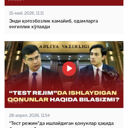
15-май, 2026, 11:11
Энди қоғозбозлик камайиб, одамларга
енгиллик кўпаяди
00:17:27
28-апрел, 2026, 11:54
“Тест режим”да ишлайдиган қонунлар ҳақида