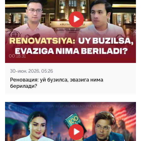
00:18:31
30-июн, 2026, 05:26
Реновация: уй бузилса, эвазига нима
берилади?