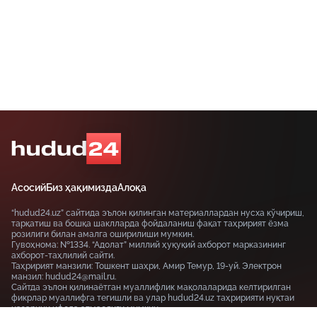
Асосий
Биз ҳақимизда
Алоқа
“hudud24.uz” сайтида эълон қилинган материаллардан нусха кўчириш,
тарқатиш ва бошқа шаклларда фойдаланиш фақат таҳририят ёзма
розилиги билан амалга оширилиши мумкин.
Гувоҳнома: №1334. “Адолат” миллий ҳуқуқий ахборот марказининг
ахборот-таҳлилий сайти.
Таҳририят манзили: Тошкент шаҳри, Амир Темур, 19-уй. Электрон
манзил: hudud24@mail.ru.
Сайтда эълон қилинаётган муаллифлик мақолаларида келтирилган
фикрлар муаллифга тегишли ва улар hudud24.uz таҳририяти нуқтаи
назарини ифода этмаслиги мумкин.