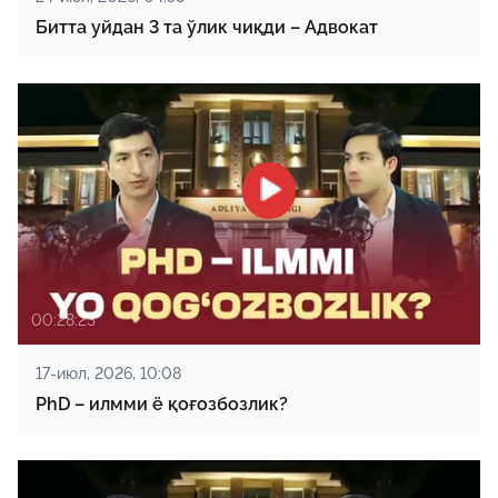
Битта уйдан 3 та ўлик чиқди – Адвокат
00:28:23
17-июл, 2026, 10:08
PhD – илмми ё қоғозбозлик?