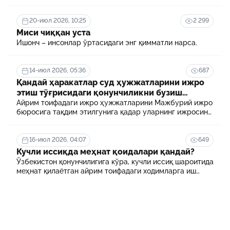
терговчи тегишли илтимоснома киритади.
20-июл 2026, 10:25
2 299
Миси чиққан уста
Ишонч – инсонлар ўртасидаги энг қимматли нарса.
14-июл 2026, 05:36
687
Қандай ҳаракатлар суд ҳужжатларини ижро
этиш тўғрисидаги қонунчиликни бузиш
ҳисобланади? 5 муҳим факт
Айрим тоифадаги ижро ҳужжатларини Мажбурий ижро
бюросига тақдим этилгунига қадар уларнинг ижросини
таъминламаслик маъмурий ҳуқуқбузарлик
ҳисобланади.
16-июл 2026, 04:07
649
Кучли иссиқда меҳнат қоидалари қандай?
Ўзбекистон қонунчилигига кўра, кучли иссиқ шароитида
меҳнат қилаётган айрим тоифадаги ходимларга иш
куни давомида қўшимча танаффуслар берилиши
мумкин. Шунингдек, иш берувчилар дам олиш учун
қулай шароит яратиши ва зарур ҳолларда ходимларни
масофавий ишга ўтказиши мумкин.