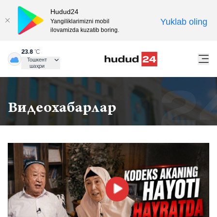
Hudud24
Yuklab oling
Yangiliklarimizni mobil
ilovamizda kuzatib boring.
23.8
°C
Тошкент
шаҳри
Видеохабарлар