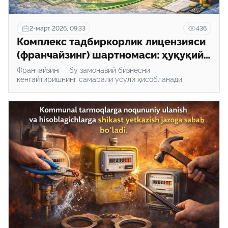
2-март 2026, 09:33
436
Комплекс тадбиркорлик лицензияси
(франчайзинг) шартномаси: ҳуқуқий
асос ва амалий жиҳатлар
Франчайзинг – бу замонавий бизнесни
кенгайтиришнинг самарали усули ҳисобланади.