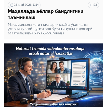
23-май 2026, 11:14
73
Маҳаллада аёллар бандлигини
таъминлаш
Маҳаллаларда хотин-қизларни касбга ўқитиш ва
уларни қўллаб-қувватлаш бугунги куннинг долзарб
вазифаларидан бири ҳисобланади.