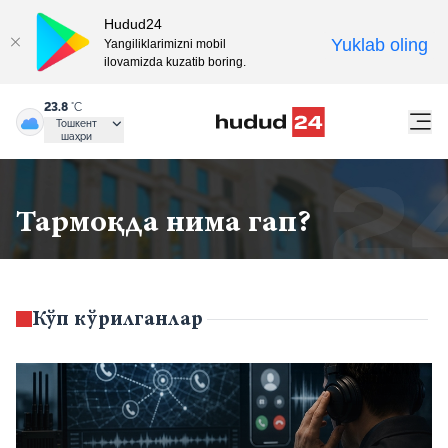
Hudud24
Yuklab oling
Yangiliklarimizni mobil
ilovamizda kuzatib boring.
23.8
°C
Тошкент
шаҳри
Тармоқда нима гап?
Кўп кўрилганлар