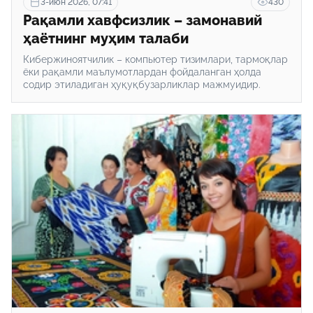
3-июн 2026, 07:41
430
Рақамли хавфсизлик – замонавий
ҳаётнинг муҳим талаби
Кибержиноятчилик – компьютер тизимлари, тармоқлар
ёки рақамли маълумотлардан фойдаланган ҳолда
содир этиладиган ҳуқуқбузарликлар мажмуидир.