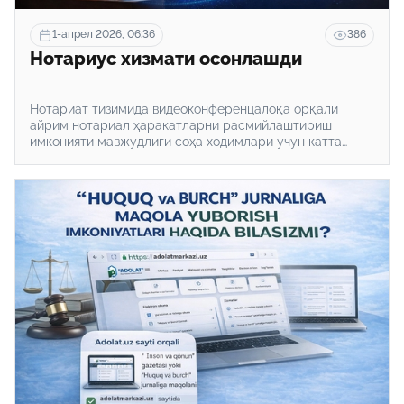
1-апрел 2026, 06:36
386
Нотариус хизмати осонлашди
Нотариат тизимида видеоконференцалоқа орқали
айрим нотариал ҳаракатларни расмийлаштириш
имконияти мавжудлиги соҳа ходимлари учун катта
имкониятлар эшигини очди.