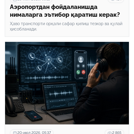
Аэропортдан фойдаланишда
нималарга эътибор қаратиш керак?
Ҳаво транспорти орқали сафар қилиш тезкор ва қулай
ҳисобланади.
20-июл 2026, 05:37
2 865