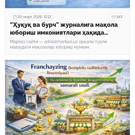
30-март 2026, 11:12
343
“Ҳуқуқ ва бурч” журналига мақола
юбориш имкониятлари ҳақида
биласизми?
Марказ сайти — adolatmarkazi.uz орқали турли
мавзудаги мақолалар юбориш мумкин.