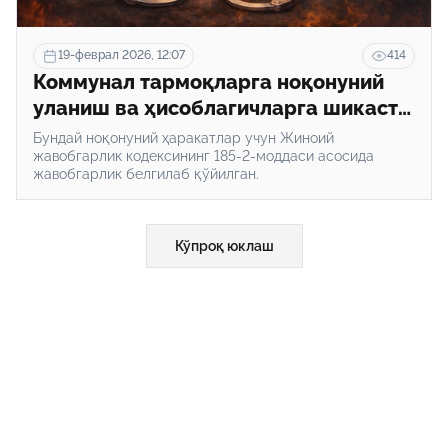
19-феврал 2026, 12:07
414
Коммунал тармоқларга ноқонуний
уланиш ва ҳисоблагичларга шикаст
етказиш жазога сабаб бўлади
Бундай ноқонуний ҳаракатлар учун Жиноий
жавобгарлик кодексининг 185-2-моддаси асосида
жавобгарлик белгилаб қўйилган.
Кўпроқ юклаш