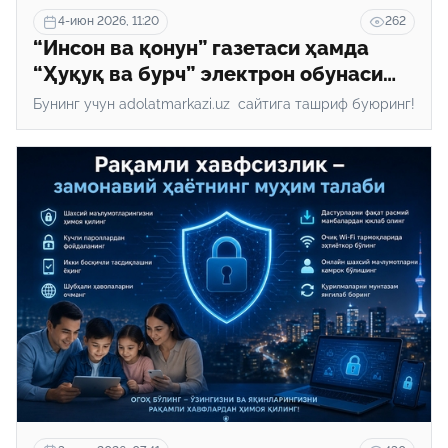
4-июн 2026, 11:20
262
“Инсон ва қонун” газетаси ҳамда
“Ҳуқуқ ва бурч” электрон обунаси
билан танишинг!
Бунинг учун adolatmarkazi.uz сайтига ташриф буюринг!