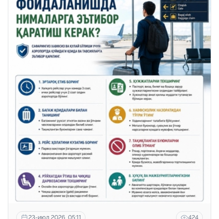
Аэропортдан фойдаланишда нималарга эътибор
қаратиш керак?
23-июл 2026, 05:11
424