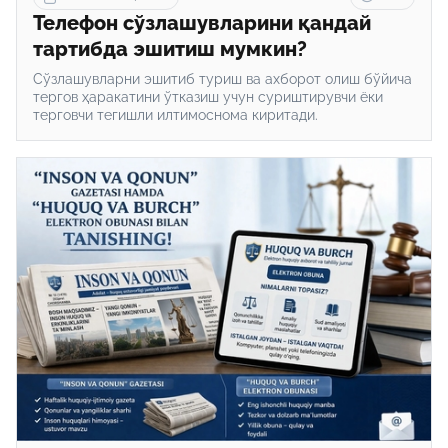
Телефон сўзлашувларини қандай
тартибда эшитиш мумкин?
Сўзлашувларни эшитиб туриш ва ахборот олиш бўйича
тергов ҳаракатини ўтказиш учун суриштирувчи ёки
терговчи тегишли илтимоснома киритади.