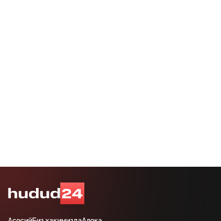
Асосий
Биз ҳақимизда
Алоқа