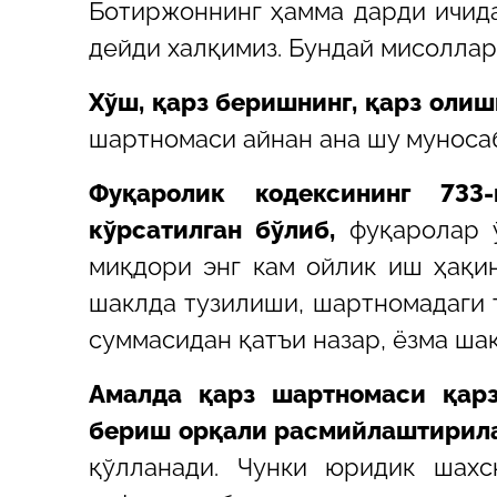
Ботиржоннинг ҳамма дарди ичида
дейди халқимиз. Бундай мисоллар
Хўш, қарз беришнинг, қарз оли
шартномаси айнан ана шу муносаб
Фуқаролик кодексининг 733
кўрсатилган бўлиб,
фуқаролар ў
миқдори энг кам ойлик иш ҳақин
шаклда тузилиши, шартномадаги 
суммасидан қатъи назар, ёзма ша
Амалда қарз шартномаси қарз
бериш орқали расмийлаштирил
қўлланади. Чунки юридик шахс