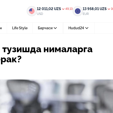
ларга эътибор қаратиш керак?
12 011,02
UZS
13 958,01
UZS
49,13
1
USD
EUR
н
Life Style
Барчаси
Hudud24
Тошкент ш.
 тузишда нималарга
05-август 2026, 04:36
ерак?
Мустақилликнинг 35 йили: бирл
тараққиёт ва фаровонлик сари
24-июл 2026, 11:10
Электрон обуна: ҳуқуқий ахбо
тез ва қулай йўл
15-июл 2026, 05:11
Ҳуқуқий билимларни интеракт
форматда ўрганиш имконияти