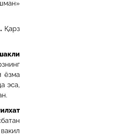
ушман»
.
Қарз
шакли
рзнинг
й ёзма
а эса,
н.
илхат
сбатан
вакил