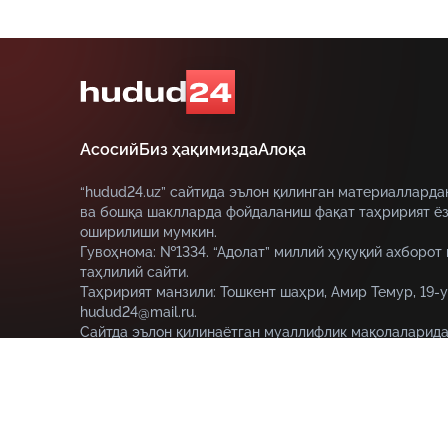
Асосий
Биз ҳақимизда
Алоқа
“hudud24.uz” сайтида эълон қилинган материалларда
ва бошқа шаклларда фойдаланиш фақат таҳририят ёз
оширилиши мумкин.
Гувоҳнома: №1334. “Адолат” миллий ҳуқуқий ахборот
таҳлилий сайти.
Таҳририят манзили: Тошкент шаҳри, Амир Темур, 19-у
hudud24@mail.ru.
Сайтда эълон қилинаётган муаллифлик мақолаларида
муаллифга тегишли ва улар hudud24.uz таҳририяти н
этмаслиги мумкин.
© HUDUD24.UZ 2019-2026 Барча ҳуқуқлар ҳимояланган
18+