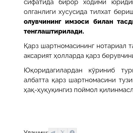
сифатида бирор ходими юридик
олганлиги хусусида тилхат бери
олувчининг имзоси билан тасд
тенглаштирилади.
Қарз шартномасининг нотариал т
аксарият ҳолларда қарз берувчин
Юқоридагилардан кўриниб тур
албатта қарз шартномасини тузи
ҳақ-ҳуқуқингиз поймол қилинмасл
Улашиш: