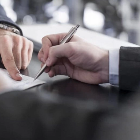
29-июн 2026, 10:29
Халқ билан очиқ мулоқот — ин
манфаатларига хизмат қилувч
давлат бошқарувининг муҳим 
25-июн 2026, 11:04
Электрон обуна: ҳуқуқий ахбо
тез ва қулай йўл
23-июн 2026, 10:05
Хусусий боғчада 5 ой ишлаб д
чиқиш мумкинми?