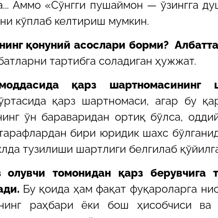
... Аммо «Сўнгги пушаймон — ўзингга д
ни кўплаб келтириш мумкин.
шнинг қонуний асослари борми? Албатта
атларни тартибга соладиган ҳужжат.
-моддасида қарз шартномасининг 
ртасида қарз шартномаси, агар бу қа
инг ўн бараваридан ортиқ бўлса, одди
тарафлардан бири юридик шахс бўлганид
клда тузилиши шартлиги белгилаб қўйилга
 олувчи томонидан қарз берувчига т
ади.
Бу қоида ҳам фақат фуқароларга ни
нинг раҳбари ёки бош ҳисобчиси ва 