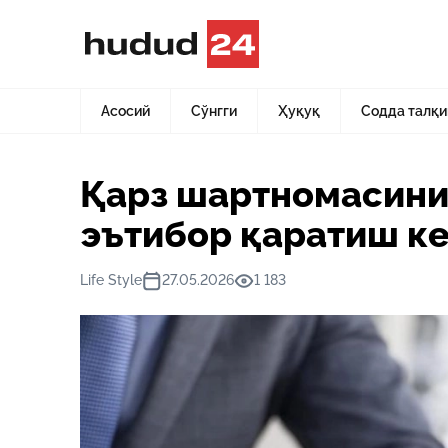
Асосий
Янгиликлар
Қарз шартномасини тузишда нима
Асосий
Сўнгги
Ҳуқуқ
Содда талқи
Қарз шартномасини
эътибор қаратиш к
Life Style
27.05.2026
1 183