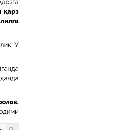
арзга
и қарз
лилга
лиқ. У
ганда
ққанда
ролов,
ходими
https://new.hudud24.uz/news/karz-shartnomasini-tuzishda-nimalarga-etibor-karatish-kerak