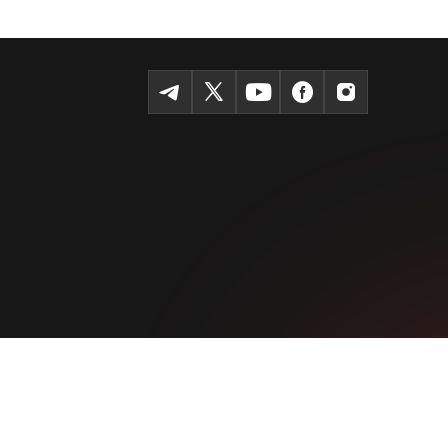
Темур шоҳкўчаси, Tashkent 100115
+99855-510-47-87
Фойдаланиш шартлари
Махфийлик сиёсати