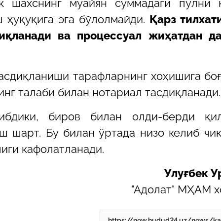
 шахснинг муайян суммадаги пулни қ
ш ҳуқуқига эга бўлолмайди.
Қарз тилхат
иқланади ва процессуал жиҳатдан да
асдиқланиши тарафларнинг хоҳишига боғ
инг талаби билан нотариал тасдиқланади.
ибдики, биров билан олди-берди қил
ш шарт. Бу билан ўртада низо келиб чи
иги кафолатланади.
Улуғбек У
"Адолат" МҲАМ 