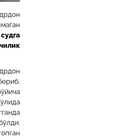
адрдон
лмаган
судга
чилик
дрдон
бериб,
бўйича
қўлида
тганда
бўлди.
опган