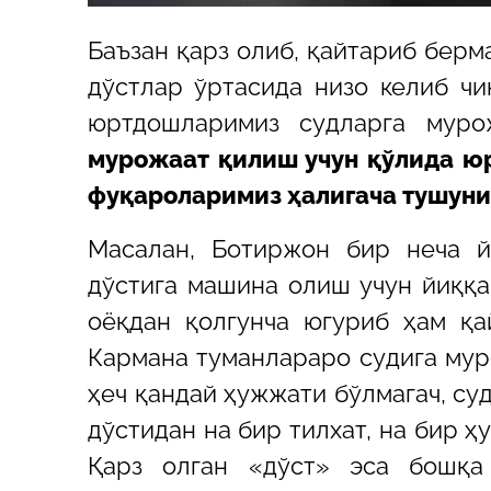
Баъзан қарз олиб, қайтариб бер
дўстлар ўртасида низо келиб чи
юртдошларимиз судларга мур
мурожаат қилиш учун қўлида ю
фуқароларимиз ҳалигача тушуни
Масалан, Ботиржон бир неча й
дўстига машина олиш учун йиққа
оёқдан қолгунча югуриб ҳам қа
Кармана туманлараро судига мур
ҳеч қандай ҳужжати бўлмагач, су
дўстидан на бир тилхат, на бир 
Қарз олган «дўст» эса бошқа 