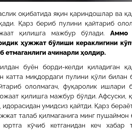
маслик оқибатида яқин қариндошлар ва қ
қади. Қарз бериб пулини қайтариб оло
ожаат қилишга мажбур бўлади.
Аммо 
ридик ҳужжат бўлиши кераклигини кўп
б етмаганлиги ачинарли ҳолдир.
илдан буён борди-келди қиладиган қа
н катта миқдордаги пулини қўли билан 
йтариб ололмагач, фуқаролик ишлари 
ожаат қилишга мажбур бўлди. Афсуски, 
д идорасидан умидсиз қайтди. Қарз бераё
ҳужжат талаб қилмаганига минг пушаймон 
юртга кўчиб кетганидан кеч хабар т