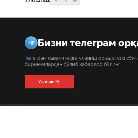
Бизни телеграм орқ
Телеграм каналимизга уланиш орқали сиз сўнг
биринчилардан бўлиб ҳабардор бўлинг
Уланиш