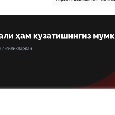
али ҳам кузатишингиз мум
и янгиликлардан