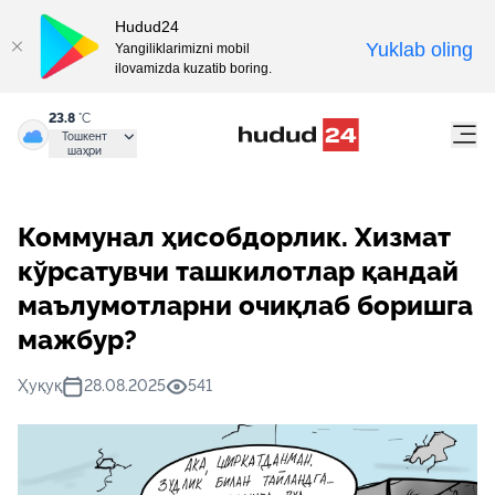
Hudud24
Yuklab oling
Yangiliklarimizni mobil
ilovamizda kuzatib boring.
23.8
°C
Тошкент
шаҳри
Коммунал ҳисобдорлик. Хизмат
кўрсатувчи ташкилотлар қандай
маълумотларни очиқлаб боришга
мажбур?
Ҳуқуқ
28.08.2025
541