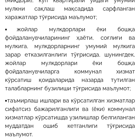
(миқдори), кўп квартирали уйдаги умумий
мулкни сақлаш мақсадида сарфланган
харажатлар тўғрисида маълумот;
▪️жойлар мулкдорлари ёки бошқа
фойдаланувчиларининг ҳаёти, соғлиғи ва
мулкига, мулкдорларнинг умумий мулкига
зарар етказилганлиги тўғрисида, шунингдек,
жойлар мулкдорлари ёки бошқа
фойдаланувчиларга коммунал хизмат
кўрсатиш қоидаларида назарда тутилган
талабларнинг бузилиши тўғрисида маълумот;
▪️таъмирлаш ишлари ва кўрсатилган хизматлар
сифатсиз бажарилганлиги ва (ёки) коммунал
хизматлар кўрсатишда узилишлар белгиланган
муддатдан ошиб кетганлиги тўғрисида
маълумот.