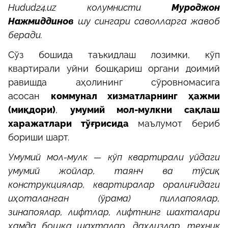
Hudud24.uz колумнисти
Муроджон
Нажмиддинов
шу сингари саволларга жавоб
беради.
Сўз бошида таъкидлаш лозимки, кўп
квартирали уйни бошқариш органи доимий
равишда аҳолининг сўровномасига
асосан
коммунал хизматларнинг ҳажми
(миқдори)
,
умумий мол-мулкни сақлаш
харажатлари тўғрисида
маълумот бериб
бориши шарт.
Умумий мол-мулк — кўп квартирали уйдаги
умумий жойлар, таянч ва тўсиқ
конструкциялар, квартиралар оралиғидаги
иҳоталанган (ўрама) пиллапоялар,
зинапоялар, лифтлар, лифтнинг шахталари
ҳамда бошқа шахталар, даҳлизлар, техник