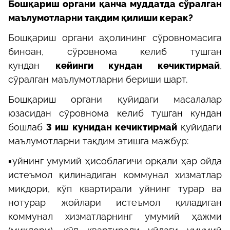
Бошқариш органи қанча муддатда сўралган
маълумотларни тақдим қилиши керак?
Бошқариш органи аҳолининг сўровномасига
биноан, сўровнома келиб тушган
кундан
кейинги кундан кечиктирмай
,
сўралган маълумотларни бериши шарт.
Бошқариш органи қуйидаги масалалар
юзасидан сўровнома келиб тушган кундан
бошлаб
3 иш кунидан кечиктирмай
қуйидаги
маълумотларни тақдим этишга мажбур:
▪️уйнинг умумий ҳисоблагичи орқали ҳар ойда
истеъмол қилинадиган коммунал хизматлар
миқдори, кўп квартирали уйнинг турар ва
нотурар жойлари истеъмол қиладиган
коммунал хизматларнинг умумий ҳажми