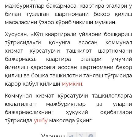
мажбуриятлар бажармаса, квартира эгалари у
билан тузилган шартномани бекор қилиш
масаласини ўзаро кўриб чиқиши мумкин.
Хусусан, «Кўп квартирали уйларни бошқариш
тўғрисида»ги қонунга асосан коммунал
хизмат кўрсатувчи ташкилот шартномани
бажармаса, квартира эгалари умумий
йиғилиш қарорига асосан шартномани бекор
қилиш ва бошқа ташкилотни танлаш тўғрисида
қарор қабул қилиши
мумкин
.
Коммунал хизмат кўрсатувчи ташкилотларга
юклатилган мажбуриятлар ва уларни
бажармасликнинг ҳуқуқий оқибатлари
тўғрисида
ушбу
мақолада ўқинг.
Улашиш: