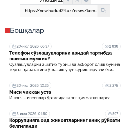
https://new.hudud24.uz/news/kommunal-khisobdorlik-khizmat-kursatuvchi-tashkilotlar-kandai-malumotlarni-ochiklab-borishga-mazhbur-1
Бошқалар
20-июл 2026, 05:37
2 838
Телефон сўзлашувларини қандай тартибда
эшитиш мумкин?
Сўзлашувларни эшитиб туриш ва ахборот олиш бўйича
тергов ҳаракатини ўтказиш учун суриштирувчи ёки
терговчи тегишли илтимоснома киритади.
20-июл 2026, 10:25
2 275
Миси чиққан уста
Ишонч – инсонлар ўртасидаги энг қимматли нарса.
8-июл 2026, 04:50
897
Коррупцияга оид жиноятларнинг аниқ рўйхати
белгиланди