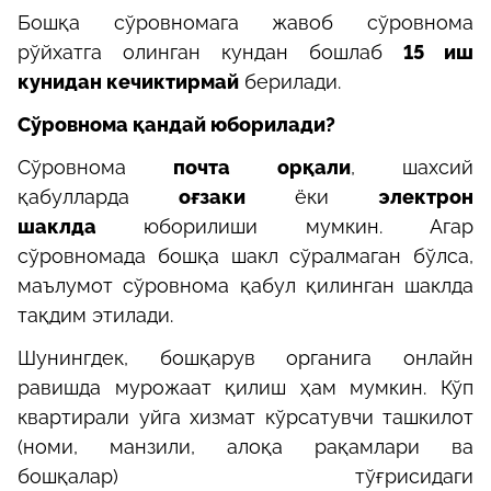
Бошқа сўровномага жавоб сўровнома
рўйхатга олинган кундан бошлаб
15 иш
кунидан кечиктирмай
берилади.
Сўровнома қандай юборилади?
Сўровнома
почта орқали
, шахсий
қабулларда
оғзаки
ёки
электрон
шаклда
юборилиши мумкин. Агар
сўровномада бошқа шакл сўралмаган бўлса,
маълумот сўровнома қабул қилинган шаклда
тақдим этилади.
Шунингдек, бошқарув органига онлайн
равишда мурожаат қилиш ҳам мумкин. Кўп
квартирали уйга хизмат кўрсатувчи ташкилот
(номи, манзили, алоқа рақамлари ва
бошқалар) тўғрисидаги