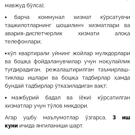
мавжуд бўлса);
▪️барча коммунал хизмат кўрсатувчи
ташкилотларнинг шошилинч хизматлари ва
авария-диспетчерлик хизмати алоқа
телефонлари;
▪️кўп квартирали уйнинг жойлар мулкдорлари
ва бошқа фойдаланувчилар учун ноқулайлик
туғдирадиган, режалаштирилган таъмирлаш-
тиклаш ишлари ва бошқа тадбирлар ҳамда
бундай тадбирлар ўтказиладиган вақт;
▪️мажбурий бадал ва (ёки) кўрсатилган
хизматлар учун тўлов миқдори.
Агар ушбу маълумотлар ўзгарса,
3 иш
куни
ичида янгиланиши шарт.