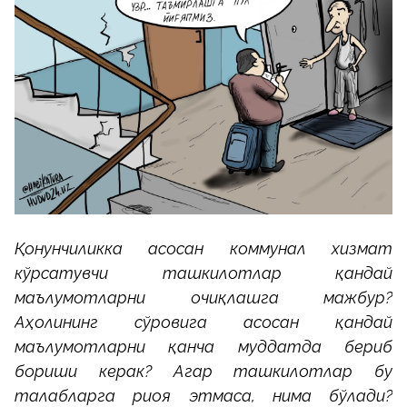
Қонунчиликка асосан коммунал хизмат
кўрсатувчи ташкилотлар қандай
маълумотларни очиқлашга мажбур?
Аҳолининг сўровига асосан қандай
маълумотларни қанча муддатда бериб
бориши керак? Агар ташкилотлар бу
талабларга риоя этмаса, нима бўлади?