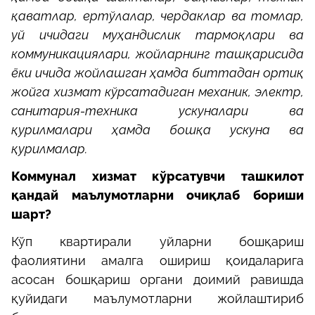
қаватлар, ертўлалар, чердаклар ва томлар,
уй ичидаги муҳандислик тармоқлари ва
коммуникациялари, жойларнинг ташқарисида
ёки ичида жойлашган ҳамда биттадан ортиқ
жойга хизмат кўрсатадиган механик, электр,
санитария-техника ускуналари ва
қурилмалари ҳамда бошқа ускуна ва
қурилмалар.
Коммунал хизмат кўрсатувчи ташкилот
қандай маълумотларни очиқлаб бориши
шарт?
Кўп квартирали уйларни бошқариш
фаолиятини амалга ошириш қоидаларига
асосан бошқариш органи доимий равишда
қуйидаги маълумотларни жойлаштириб