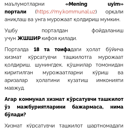
маълумотларни
«Mening uyim»
портали
(
https://my.kommunal.uz
) орқали
аниқлаш ва унга мурожаат қолдириш мумкин.
Ушбу порталдан фойдаланиш
учун
ЖШШИР
кифоя қилади.
Порталда
18 та тоифа
даги ҳолат бўйича
хизмат кўрсатувчи ташкилотга мурожаат
қолдириш, шунингдек, қўшнилар томонидан
киритилган мурожаатларни кўриш ва
аризалар ҳолатини кузатиш имконияти
мавжуд.
Агар коммунал хизмат кўрсатувчи ташкилот
ўз мажбуриятларини бажармаса, нима
бўлади?
Хизмат кўрсатувчи ташкилот шартномадаги