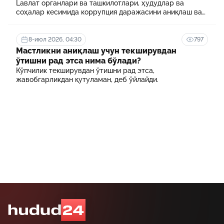
Lавлат органлари ва ташкилотлари, ҳудудлар ва
соҳалар кесимида коррупция даражасини аниқлаш ва
уни минималлаштириш мақсадида коррупцияга оид
хавф-хатарлар харитаси шакллантирилади
8-июл 2026, 04:30
797
Мастликни аниқлаш учун текширувдан
ўтишни рад этса нима бўлади?
Кўпчилик текширувдан ўтишни рад этса,
жавобгарликдан қутуламан, деб ўйлайди.