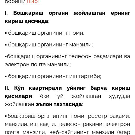
бориши
шарт
:
I.
Бошқариш органи жойлашган ернинг
кириш қисмида
:
▪️ бошқариш органининг номи;
▪️ бошқариш органининг манзили;
▪️бошқариш органининг телефон рақамлари ва
электрон почта манзили;
▪️ бошқариш органининг иш тартиби;
II.
Кўп квартирали уйнинг барча кириш
қисмлари
ёки уй жойлашган ҳудудда
жойлашган
эълон тахтасида
:
▪️бошқариш органининг номи, реестр рақами,
манзили, иш вақти, телефон рақами, электрон
почта манзили, веб-сайтининг манзили (агар