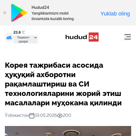
Hudud24
Yuklab oling
Yangiliklarimizni mobil
ilovamizda kuzatib boring.
23.8
°C
Тошкент
шаҳри
Корея тажрибаси асосида
ҳуқуқий ахборотни
рақамлаштириш ва СИ
технологияларини жорий этиш
масалалари муҳокама қилинди
Ўзбекистон
19.05.2026
200