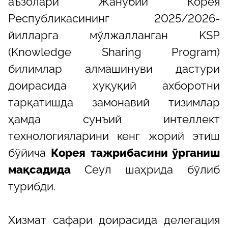
аъзолари Жанубий Корея
Республикасининг 2025/2026-
йилларга мўлжалланган KSP
(Knowledge Sharing Program)
билимлар алмашинуви дастури
доирасида ҳуқуқий ахборотни
тарқатишда замонавий тизимлар
ҳамда сунъий интеллект
технологияларини кенг жорий этиш
бўйича
Корея тажрибасини ўрганиш
мақсадида
Сеул шаҳрида бўлиб
турибди.
Хизмат сафари доирасида делегация