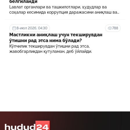
белгиланди
Lавлат органлари ва ташкилотлари, ҳудудлар ва
соҳалар кесимида коррупция даражасини аниқлаш ва
уни минималлаштириш мақсадида коррупцияга оид
хавф-хатарлар харитаси шакллантирилади
8-июл 2026, 04:30
788
Мастликни аниқлаш учун текширувдан
ўтишни рад этса нима бўлади?
Кўпчилик текширувдан ўтишни рад этса,
жавобгарликдан қутуламан, деб ўйлайди.