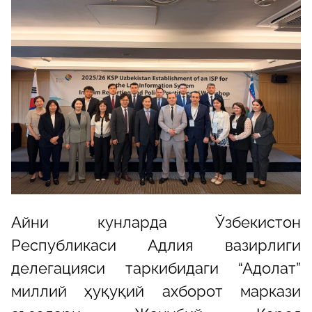
Айни кунларда Ўзбекистон
Республикаси Адлия вазирлиги
делегацияси таркибидаги “Адолат”
миллий ҳуқуқий ахборот маркази