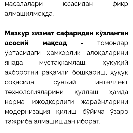
масалалари юзасидан фикр
алмашилмоқда.
Мазкур хизмат сафаридан кўзланган
асосий мақсад -
томонлар
ўртасидаги ҳамкорлик алоқаларини
янада мустаҳкамлаш, ҳуқуқий
ахборотни рақамли бошқариш, ҳуқуқ
соҳасида сунъий интеллект
технологияларини қўллаш ҳамда
норма ижодкорлиги жараёнларини
модернизация қилиш бўйича ўзаро
тажриба алмашишдан иборат.