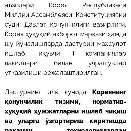
аъзолари Корея Республикаси
Миллий Ассамблеяси, Конституциявий
суди, Давлат қонунчилиги вазирлиги,
Корея ҳуқуқий ахборот маркази ҳамда
шу йўналишларда дастурий маҳсулот
ишлаб чиқувчи IT компаниялар
вакиллари билан учрашувлар
ўтказилиши режалаштирилган.
Дастурнинг илк кунида
Кореянинг
қонунчилик тизими, норматив-
ҳуқуқий ҳужжатларни ишлаб чиқиш
ва уларга ўзгартириш киритишда
рақамли технологиялардан