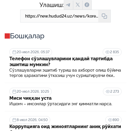
Улашиш:
https://new.hudud24.uz/news/koreia-tazhribasi-asosida-khukukii-akhborotni-rakamlashtirish-va-si-tekhnologiialarini-zhorii-etish-masalalari-mukhokama-kilindi
Бошқалар
20-июл 2026, 05:37
2 835
Телефон сўзлашувларини қандай тартибда
эшитиш мумкин?
Сўзлашувларни эшитиб туриш ва ахборот олиш бўйича
тергов ҳаракатини ўтказиш учун суриштирувчи ёки
терговчи тегишли илтимоснома киритади.
20-июл 2026, 10:25
2 273
Миси чиққан уста
Ишонч – инсонлар ўртасидаги энг қимматли нарса.
8-июл 2026, 04:50
890
Коррупцияга оид жиноятларнинг аниқ рўйхати