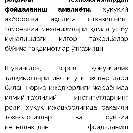
фойдаланиш амалиёти,
ҳуқуқий
ахборотни аҳолига етказишнинг
замонавий механизмлари ҳамда ушбу
йўналишдаги илғор тажрибалар
бўйича тақдимотлар ўтказилди.
Шунингдек, Корея қонунчилик
тадқиқотлари институти экспертлари
билан норма ижодкорлиги жараёнида
илмий-таҳлилий институтларнинг
роли, ҳуқуқ ижодкорлигида рақамли
технологиялар ва сунъий
интеллектдан фойдаланиш