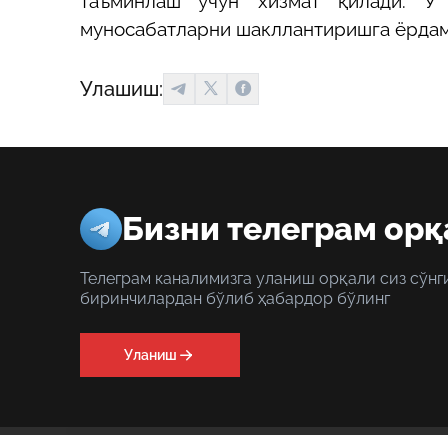
таъминлаш учун хизмат қилади. У 
муносабатларни шакллантиришга ёрдам
Улашиш:
Бизни телеграм орқ
Телеграм каналимизга уланиш орқали сиз сўнг
биринчилардан бўлиб ҳабардор бўлинг
Уланиш