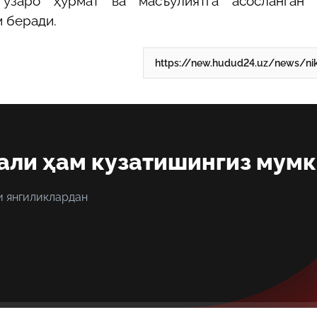
ўзаро ҳурмат ва масъулиятга асосланган 
 беради.
али ҳам кузатишингиз мум
и янгиликлардан