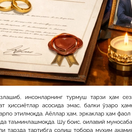
езлашиб, инсонларнинг турмуш тарзи ҳам сез
ат ҳиссиётлар асосида эмас, балки ўзаро ҳам
арпо этилмоқда. Аёллар ҳам, эркаклар ҳам фаол
кда таъминлашмоқда. Шу боис, оилавий муносаб
ли тарзда тартибга солиш тобора муҳим аҳами