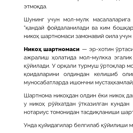
этмоқда.
Шунинг учун мол-мулк масалаларига 
“қандай фойдаланилади ва ким бошқар
никоҳ шартномаси замонавий оила учун 
Никоҳ шартномаси
— эр-хотин ўртаси
ажралиш ҳолатида мол-мулкка эгалик
қўйилади. У орқали турмуш ўртоқлар 
қоидаларини олдиндан келишиб оли
муносабатларда ишончни мустаҳкамлай
Шартнома никоҳдан олдин ёки никоҳ да
у никоҳ рўйхатдан ўтказилган кундан
нотариус томонидан тасдиқланиши шарт
Унда қуйидагилар белгилаб қўйилиши м