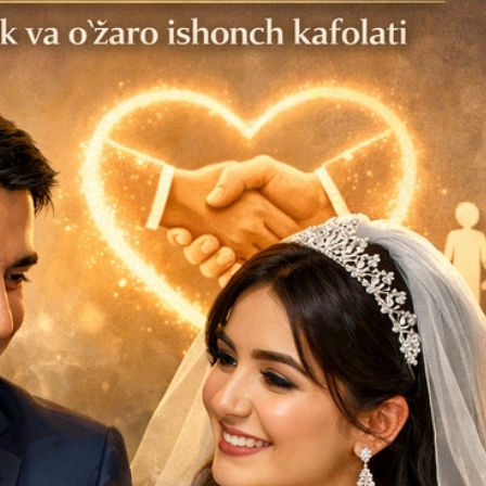
29-июн 2026, 10:29
Халқ билан очиқ мулоқот — ин
манфаатларига хизмат қилувч
давлат бошқарувининг муҳим 
25-июн 2026, 11:04
Электрон обуна: ҳуқуқий ахбо
тез ва қулай йўл
23-июн 2026, 10:05
Хусусий боғчада 5 ой ишлаб д
чиқиш мумкинми?