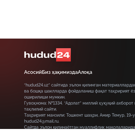
Асосий
Биз ҳақимизда
Алоқа
“hudud24.uz” сайтида эълон қилинган материалларда
ва бошқа шаклларда фойдаланиш фақат таҳририят ёз
оширилиши мумкин.
Гувоҳнома: №1334. “Адолат” миллий ҳуқуқий ахборот
таҳлилий сайти.
Таҳририят манзили: Тошкент шаҳри, Амир Темур, 19-у
hudud24@mail.ru.
Сайтда эълон қилинаётган муаллифлик мақолаларида
муаллифга тегишли ва улар hudud24.uz таҳририяти н