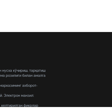
н нусха кўчириш, тарқатиш
ма розилиги билан амалга
 марказининг ахборот-
й. Электрон манзил:
 келтирилган фикрлар
уқтаи назарини ифода