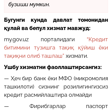
бузиши мумкин.
Бугунги кунда давлат томонидан
қулай ва бепул хизмат мавжуд:
my.gov.uz порталидаги
“Кредит
битимини тузишга тақиқ қўйиш ёки
тақиқни олиб ташлаш”
хизмати.
Ушбу хизматни фаоллаштирсангиз:
— Ҳеч бир банк ёки МФО (микромолия
ташкилоти) сизнинг розилигингизсиз
кредит расмийлаштира олмайди
— Фирибгарлар паспорт