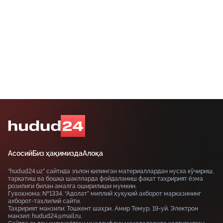
таъминламаслик маъмурий ҳуқуқбузарлик
ҳисобланади.
Асосий
Биз ҳақимизда
Алоқа
“hudud24.uz” сайтида эълон қилинган материаллардан нусха кўчириш,
тарқатиш ва бошқа шаклларда фойдаланиш фақат таҳририят ёзма
розилиги билан амалга оширилиши мумкин.
Гувоҳнома: №1334. “Адолат” миллий ҳуқуқий ахборот марказининг
ахборот-таҳлилий сайти.
Таҳририят манзили: Тошкент шаҳри, Амир Темур, 19-уй. Электрон
манзил: hudud24@mail.ru.