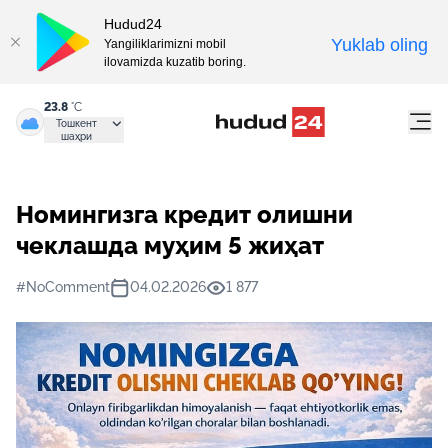
Hudud24
Yuklab oling
Yangiliklarimizni mobil
ilovamizda kuzatib boring.
23.8
°C
Тошкент
шаҳри
Номингизга кредит олишни
чеклашда муҳим 5 жиҳат
#NoComment
04.02.2026
1 877