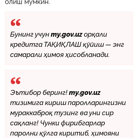
олиш мумкин.
Бунинг учун
my.gov.uz
орқали
кредитга ТАҚИҚЛАШ қўйиш — энг
самарали ҳимоя ҳисобланади.
Эътибор беринг!
my.gov.uz
тизимига кириш паролларингизни
мураккаброқ тузинг ва уни сир
сақланг! Чунки фирибгарлар
паролни қўлга киритиб, ҳимояни