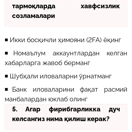
тармоқларда хавфсизлик
созламалари
◾️ Икки босқичли ҳимояни (2FA) ёқинг
◾️Номаълум аккаунтлардан келган
хабарларга жавоб берманг
◾️ Шубҳали иловаларни ўрнатманг
◾️Банк иловаларини фақат расмий
манбалардан юклаб олинг
5. Агар фирибгарликка дуч
келсангиз нима қилиш керак?