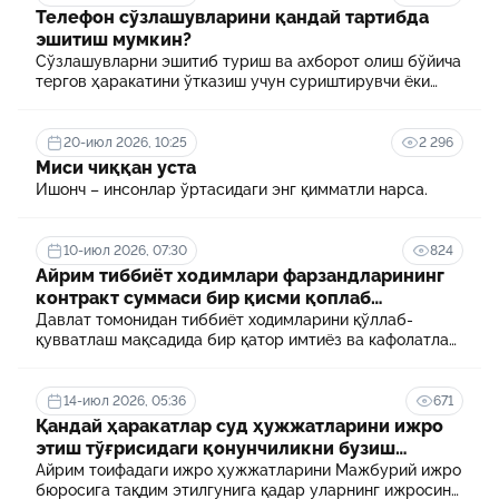
Телефон сўзлашувларини қандай тартибда
эшитиш мумкин?
Сўзлашувларни эшитиб туриш ва ахборот олиш бўйича
тергов ҳаракатини ўтказиш учун суриштирувчи ёки
терговчи тегишли илтимоснома киритади.
20-июл 2026, 10:25
2 296
Миси чиққан уста
Ишонч – инсонлар ўртасидаги энг қимматли нарса.
10-июл 2026, 07:30
824
Айрим тиббиёт ходимлари фарзандларининг
контракт суммаси бир қисми қоплаб
берилади
Давлат томонидан тиббиёт ходимларини қўллаб-
қувватлаш мақсадида бир қатор имтиёз ва кафолатлар
белгиланган. Шулардан бири айрим тиббиёт
ходимлари фарзандларининг олий таълим
муассасасида ўқиш учун тўланадиган контракт
14-июл 2026, 05:36
671
маблағининг бир қисмини қоплаб бериш тартибидир
Қандай ҳаракатлар суд ҳужжатларини ижро
этиш тўғрисидаги қонунчиликни бузиш
ҳисобланади? 5 муҳим факт
Айрим тоифадаги ижро ҳужжатларини Мажбурий ижро
бюросига тақдим этилгунига қадар уларнинг ижросини