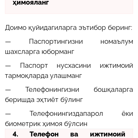
ҳимояланг
Доимо қуйидагиларга эътибор беринг:
— Паспортингизни номаълум
шахсларга юборманг
— Паспорт нусхасини ижтимоий
тармоқларда улашманг
— Телефонингизни бошқаларга
беришда эҳтиёт бўлинг
— Телефонингиздапарол ёки
биометрик ҳимоя бўлсин
4. Телефон ва ижтимоий