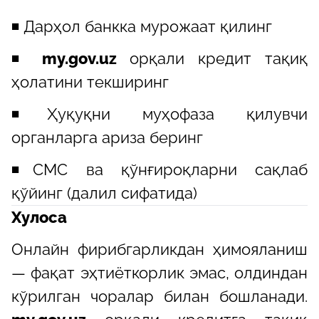
◾️ Дарҳол банкка мурожаат қилинг
◾️
my.gov.uz
орқали кредит тақиқ
ҳолатини текширинг
◾️Ҳуқуқни муҳофаза қилувчи
органларга ариза беринг
◾️СМС ва қўнғироқларни сақлаб
қўйинг (далил сифатида)
Хулоса
Онлайн фирибгарликдан ҳимояланиш
— фақат эҳтиёткорлик эмас, олдиндан
кўрилган чоралар билан бошланади.