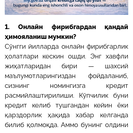
1. Онлайн фирибгардан қандай
ҳимояланиш мумкин?
Сўнгги йилларда онлайн фирибгарлик
ҳолатлари кескин ошди. Энг хавфли
жиҳатларидан бири — шахсий
маълумотларингиздан фойдаланиб,
сизнинг номингизга кредит
расмийлаштирилиши. Кўпчилик буни
кредит келиб тушгандан кейин ёки
қарздорлик ҳақида хабар келганда
билиб қолмоқда. Аммо бунинг олдини