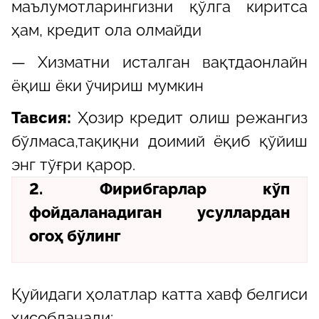
маълумотларингизни қўлга киритса
ҳам, кредит ола олмайди
— Хизматни исталган вақтдаонлайн
ёқиш ёки ўчириш мумкин
Тавсия:
Ҳозир кредит олиш режангиз
бўлмаса,тақиқни доимий ёқиб қўйиш
энг тўғри қарор.
2. Фирибгарлар кўп
фойдаланадиган усуллардан
огоҳ бўлинг
Қуйидаги ҳолатлар катта хавф белгиси
ҳисобланади: