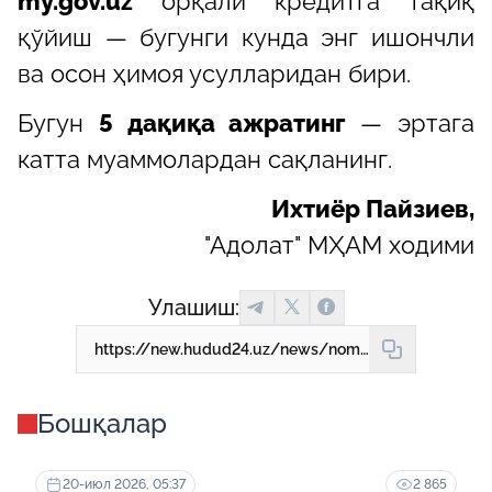
my.gov.uz
орқали кредитга тақиқ
қўйиш — бугунги кунда энг ишончли
ва осон ҳимоя усулларидан бири.
Бугун
5 дақиқа ажратинг
— эртага
катта муаммолардан сақланинг.
Ихтиёр Пайзиев,
"Адолат" МҲАМ ходими
Улашиш:
https://new.hudud24.uz/news/nomingizga-kredit-olishni-cheklashda-mukhim-5-zhikhat
Бошқалар
20-июл 2026, 05:37
2 865