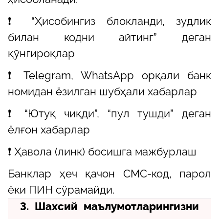
❗ “Ҳисобингиз блокланди, зудлик
билан кодни айтинг” деган
қўнғироқлар
❗ Telegram, WhatsApp орқали банк
номидан ёзилган шубҳали хабарлар
❗ “Ютуқ чиқди”, “пул тушди” деган
ёлғон хабарлар
❗ Ҳавола (линк) босишга мажбурлаш
Банклар ҳеч қачон СМС-код, парол
ёки ПИН сўрамайди.
3. Шахсий маълумотларингизни