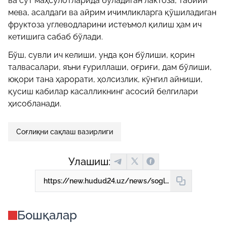
ва сут маҳсулотларида бўладиган лактоза, табиий
мева, асалдаги ва айрим ичимликларга қўшиладиган
фруктоза углеводларини истеъмол қилиш ҳам ич
кетишига сабаб бўлади.
Бўш, сувли ич келиши, унда қон бўлиши, қорин
талвасалари, яъни ғуриллаши, оғриғи, дам бўлиши,
юқори тана ҳарорати, ҳолсизлик, кўнгил айниши,
қусиш кабилар касалликнинг асосий белгилари
ҳисобланади.
Соғлиқни сақлаш вазирлиги
Улашиш:
https://new.hudud24.uz/news/soglikni-saklash-vazirligi-akholiga-ogokhlantirish-bilan-chikdi
Бошқалар