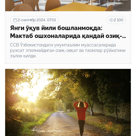
2-сентябр 2024, 07:01
2 100
Янги ўқув йили бошланмоқда:
Мактаб ошхоналарида қандай озиқ-
овқатларни тайёрлаш ва сотиш
ССВ Ўзбекистондаги умумтаълим муассасаларида
тақиқланган?
рухсат этилмайдиган озиқ-овқат ва таомлар рўйхатини
эълон қилди.