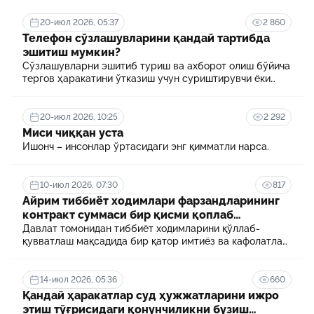
20-июл 2026, 05:37
2 860
Телефон сўзлашувларини қандай тартибда
эшитиш мумкин?
Сўзлашувларни эшитиб туриш ва ахборот олиш бўйича
тергов ҳаракатини ўтказиш учун суриштирувчи ёки
терговчи тегишли илтимоснома киритади.
20-июл 2026, 10:25
2 292
Миси чиққан уста
Ишонч – инсонлар ўртасидаги энг қимматли нарса.
10-июл 2026, 07:30
817
Айрим тиббиёт ходимлари фарзандларининг
контракт суммаси бир қисми қоплаб
берилади
Давлат томонидан тиббиёт ходимларини қўллаб-
қувватлаш мақсадида бир қатор имтиёз ва кафолатлар
белгиланган. Шулардан бири айрим тиббиёт
ходимлари фарзандларининг олий таълим
муассасасида ўқиш учун тўланадиган контракт
14-июл 2026, 05:36
660
маблағининг бир қисмини қоплаб бериш тартибидир
Қандай ҳаракатлар суд ҳужжатларини ижро
этиш тўғрисидаги қонунчиликни бузиш