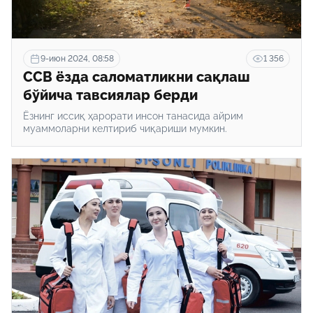
9-июн 2024, 08:58
1 356
ССВ ёзда саломатликни сақлаш
бўйича тавсиялар берди
Ёзнинг иссиқ ҳарорати инсон танасида айрим
муаммоларни келтириб чиқариши мумкин.