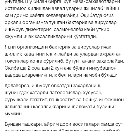
унутади. Шу билан бирга, ҳўл мева-сабзавотларни
истеъмол қилишдан аввал уларни яхшилаб чайиш
ҳам доимо ҳаёлга келавермайди. Оқибатда оғиз
орқали организмга тушган бактерия ва вируслар
ичбуруғ, дизентерия, салмонеллёз каби ўткир
юқумли ичак касалликларини қўзғатади.
Яъни организмдаги бактерия ва вируслар ичак
шиллиқ қаватини яллиғлайди ва улардан ажралган
токсинлар қонга сўрилиб, бутун танани заҳарлайди.
Оқибатда 2 соатдан 2 кунгача бўлган инкубацион
даврда диареянинг илк белгилари намоён бўлади.
Қолаверса, ичбуруғ овқатдан заҳарланиш,
шунингдек хатарли патологиялар, хусусан,
сурункали гепатит, панкреатит ва бошқа инфекцион-
яллиғланиш касалликларининг аломати бўлиши
мумкин.
Бундан ташқари, айрим дори воситалари ҳамда сут