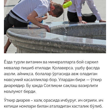
Ёзда турли витамин ва минералларга бой сархил
мевалар пишиб етилади. Қолаверса, ушбу фаслда
аҳоли, айниқса, болалар ўртасида авж оладиган
мавсумий касалликлар бор. Улардан бири — ўткир
диареядир. Бу ҳақда Соғлиқни сақлаш вазирлиги
маълумот берди.
Ўткир диарея – халқ орасида ичбуруғ, ич оғриғи, ич
кетиши номлари билан аталадиган хасталик бўлиб,