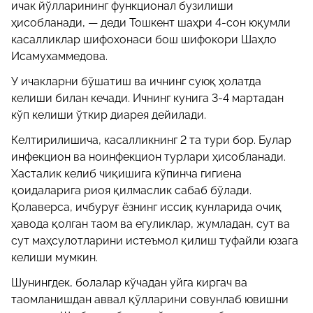
ичак йўлларининг функционал бузилиши
ҳисобланади, — деди Тошкент шаҳри 4-сон юқумли
касалликлар шифохонаси бош шифокори Шаҳло
Исамухаммедова.
У ичакларни бўшатиш ва ичнинг суюқ ҳолатда
келиши билан кечади. Ичнинг кунига 3-4 мартадан
кўп келиши ўткир диарея дейилади.
Келтирилишича, касалликнинг 2 та тури бор. Булар
инфекцион ва ноинфекцион турлари ҳисобланади.
Хасталик келиб чиқишига кўпинча гигиена
қоидаларига риоя қилмаслик сабаб бўлади.
Қолаверса, ичбуруғ ёзнинг иссиқ кунларида очиқ
ҳавода қолган таом ва егуликлар, жумладан, сут ва
сут маҳсулотларини истеъмол қилиш туфайли юзага
келиши мумкин.
Шунингдек, болалар кўчадан уйга киргач ва
таомланишдан аввал қўлларини совунлаб ювишни