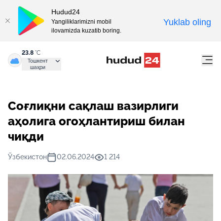
Hudud24
Yuklab oling
Yangiliklarimizni mobil
ilovamizda kuzatib boring.
23.8
°C
Тошкент
шаҳри
Соғлиқни сақлаш вазирлиги
аҳолига огоҳлантириш билан
чиқди
Ўзбекистон
02.06.2024
1 214