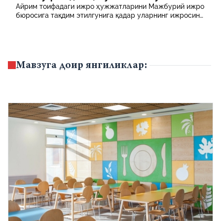
ҳисобланади? 5 муҳим факт
Айрим тоифадаги ижро ҳужжатларини Мажбурий ижро
бюросига тақдим этилгунига қадар уларнинг ижросини
таъминламаслик маъмурий ҳуқуқбузарлик
ҳисобланади.
Мавзуга доир янгиликлар: