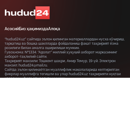
Асосий
Биз ҳақимизда
Алоқа
“hudud24.uz” сайтида эълон қилинган материаллардан нусха кўчириш,
тарқатиш ва бошқа шаклларда фойдаланиш фақат таҳририят ёзма
розилиги билан амалга оширилиши мумкин.
Гувоҳнома: №1334. “Адолат” миллий ҳуқуқий ахборот марказининг
ахборот-таҳлилий сайти.
Таҳририят манзили: Тошкент шаҳри, Амир Темур, 19-уй. Электрон
манзил: hudud24@mail.ru.
Сайтда эълон қилинаётган муаллифлик мақолаларида келтирилган
фикрлар муаллифга тегишли ва улар hudud24.uz таҳририяти нуқтаи
назарини ифода этмаслиги мумкин.
Тошкент шаҳри, 19-уй Амир Темур шоҳкўчаси, Tashkent
100115
+99855-510-47-87
Фойдаланиш шартлари
Махфийлик сиёсати
© HUDUD24.UZ 2019-2026 Барча ҳуқуқлар ҳимояланган
18+