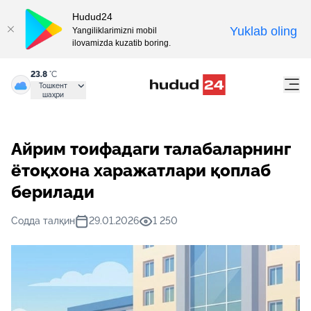
Hudud24
Yuklab oling
Yangiliklarimizni mobil
ilovamizda kuzatib boring.
23.8
°C
Тошкент
шаҳри
Айрим тоифадаги талабаларнинг
ётоқхона харажатлари қоплаб
берилади
Содда талқин
29.01.2026
1 250