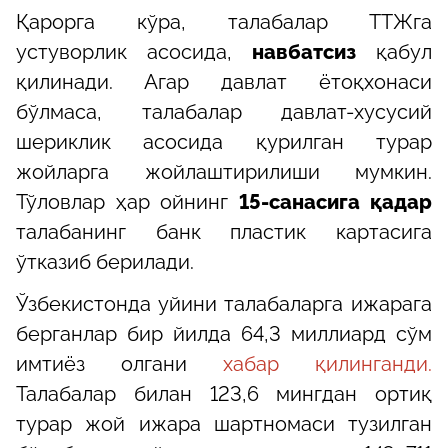
Қарорга кўра, талабалар ТТЖга
устуворлик асосида,
навбатсиз
қабул
қилинади. Агар давлат ётоқхонаси
бўлмаса, талабалар давлат-хусусий
шериклик асосида қурилган турар
жойларга жойлаштирилиши мумкин.
Тўловлар ҳар ойнинг
15-санасига қадар
талабанинг банк пластик картасига
ўтказиб берилади.
Ўзбекистонда уйини талабаларга ижарага
берганлар бир йилда 64,3 миллиард сўм
имтиёз олгани
хабар қилинганди.
Талабалар билан 123,6 мингдан ортиқ
турар жой ижара шартномаси тузилган