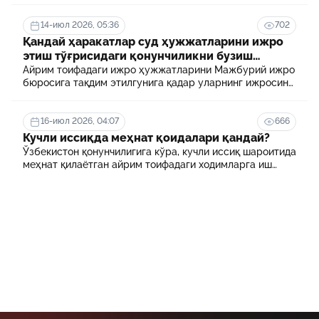
14-июл 2026, 05:36
702
Қандай ҳаракатлар суд ҳужжатларини ижро
этиш тўғрисидаги қонунчиликни бузиш
ҳисобланади? 5 муҳим факт
Айрим тоифадаги ижро ҳужжатларини Мажбурий ижро
бюросига тақдим этилгунига қадар уларнинг ижросини
таъминламаслик маъмурий ҳуқуқбузарлик
ҳисобланади.
16-июл 2026, 04:07
666
Кучли иссиқда меҳнат қоидалари қандай?
Ўзбекистон қонунчилигига кўра, кучли иссиқ шароитида
меҳнат қилаётган айрим тоифадаги ходимларга иш
куни давомида қўшимча танаффуслар берилиши
мумкин. Шунингдек, иш берувчилар дам олиш учун
қулай шароит яратиши ва зарур ҳолларда ходимларни
масофавий ишга ўтказиши мумкин.