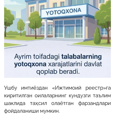
Ушбу имтиёздан «Ижтимоий реестр»га
киритилган оилаларнинг кундузги таълим
шаклида таҳсил олаётган фарзандлари
фойдаланиши мумкин.