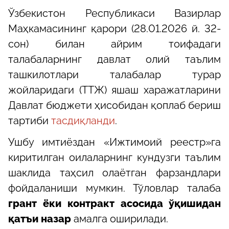
Ўзбекистон Республикаси Вазирлар
Маҳкамасининг қарори (28.01.2026 й. 32-
сон) билан айрим тоифадаги
талабаларнинг давлат олий таълим
ташкилотлари талабалар турар
жойларидаги (ТТЖ) яшаш харажатларини
Давлат бюджети ҳисобидан қоплаб бериш
тартиби
тасдиқланди
.
Ушбу имтиёздан «Ижтимоий реестр»га
киритилган оилаларнинг кундузги таълим
шаклида таҳсил олаётган фарзандлари
фойдаланиши мумкин. Тўловлар талаба
грант ёки контракт асосида ўқишидан
қатъи назар
амалга оширилади.