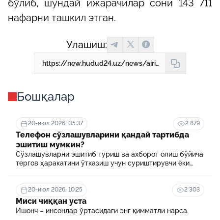
бўлиб, шундай ижарачилар сони 143 711
нафарни ташкил этган.
Улашиш:
https://new.hudud24.uz/news/airim-toifadagi-talabalarning-iotokkhona-kharazhatlari-koplab-beriladi
Бошқалар
20-июл 2026, 05:37
2 879
Телефон сўзлашувларини қандай тартибда
эшитиш мумкин?
Сўзлашувларни эшитиб туриш ва ахборот олиш бўйича
тергов ҳаракатини ўтказиш учун суриштирувчи ёки
терговчи тегишли илтимоснома киритади.
20-июл 2026, 10:25
2 303
Миси чиққан уста
Ишонч – инсонлар ўртасидаги энг қимматли нарса.