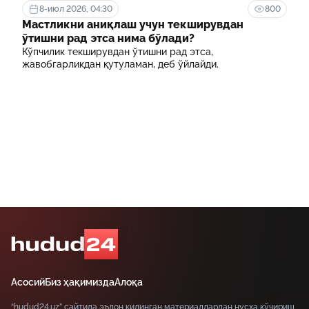
8-июл 2026, 04:30
800
Мастликни аниқлаш учун текширувдан
ўтишни рад этса нима бўлади?
Кўпчилик текширувдан ўтишни рад этса,
жавобгарликдан қутуламан, деб ўйлайди.
Асосий
Биз ҳақимизда
Алоқа
“hudud24.uz” сайтида эълон қилинган материаллардан нусха кўчириш,