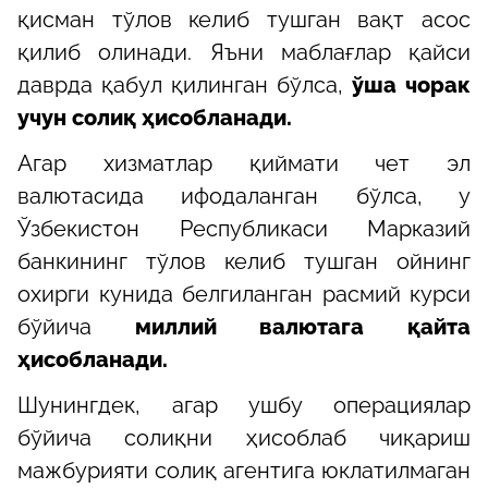
қисман тўлов келиб тушган вақт асос
қилиб олинади. Яъни маблағлар қайси
даврда қабул қилинган бўлса,
ўша чорак
учун солиқ ҳисобланади.
Агар хизматлар қиймати чет эл
валютасида ифодаланган бўлса, у
Ўзбекистон Республикаси Марказий
банкининг тўлов келиб тушган ойнинг
охирги кунида белгиланган расмий курси
бўйича
миллий валютага қайта
ҳисобланади.
Шунингдек, агар ушбу операциялар
бўйича солиқни ҳисоблаб чиқариш
мажбурияти солиқ агентига юклатилмаган