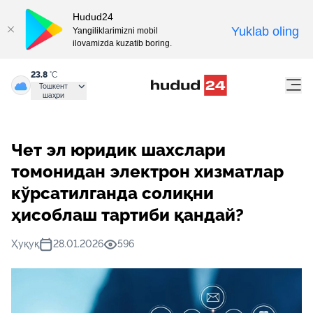
Hudud24
Yuklab oling
Yangiliklarimizni mobil
ilovamizda kuzatib boring.
23.8
°C
Тошкент
шаҳри
Чет эл юридик шахслари
томонидан электрон хизматлар
кўрсатилганда солиқни
ҳисоблаш тартиби қандай?
Ҳуқуқ
28.01.2026
596