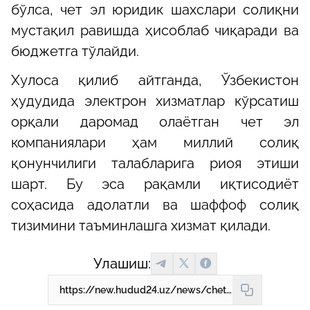
бўлса, чет эл юридик шахслари солиқни
мустақил равишда ҳисоблаб чиқаради ва
бюджетга тўлайди.
Хулоса қилиб айтганда, Ўзбекистон
ҳудудида электрон хизматлар кўрсатиш
орқали даромад олаётган чет эл
компаниялари ҳам миллий солиқ
қонунчилиги талабларига риоя этиши
шарт. Бу эса рақамли иқтисодиёт
соҳасида адолатли ва шаффоф солиқ
тизимини таъминлашга хизмат қилади.
Улашиш:
https://new.hudud24.uz/news/chet-el-iuridik-shakhslari-tomonidan-elektron-khizmatlar-kursatilganda-solikni-khisoblash-tartibi-kandai