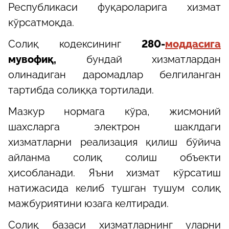
Республикаси фуқароларига хизмат
кўрсатмоқда.
Солиқ кодексининг
280-
моддасига
мувофиқ,
бундай хизматлардан
олинадиган даромадлар белгиланган
тартибда солиққа тортилади.
Мазкур нормага кўра, жисмоний
шахсларга электрон шаклдаги
хизматларни реализация қилиш бўйича
айланма солиқ солиш объекти
ҳисобланади. Яъни хизмат кўрсатиш
натижасида келиб тушган тушум солиқ
мажбуриятини юзага келтиради.
Солиқ базаси хизматларнинг уларни