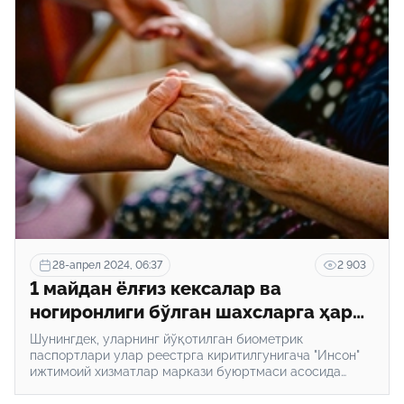
28-апрел 2024, 06:37
2 903
1 майдан ёлғиз кексалар ва
ногиронлиги бўлган шахсларга ҳар
ойда моддий ёрдам берилади
Шунингдек, уларнинг йўқотилган биометрик
паспортлари улар реестрга киритилгунигача "Инсон"
ижтимоий хизматлар маркази буюртмаси асосида
давлат божи ундирилмаган ҳолда алмаштириб