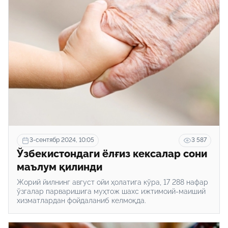
3-сентябр 2024, 10:05
3 587
Ўзбекистондаги ёлғиз кексалар сони
маълум қилинди
Жорий йилнинг август ойи ҳолатига кўра, 17 288 нафар
ўзгалар парваришига муҳтож шахс ижтимоий-маиший
хизматлардан фойдаланиб келмоқда.