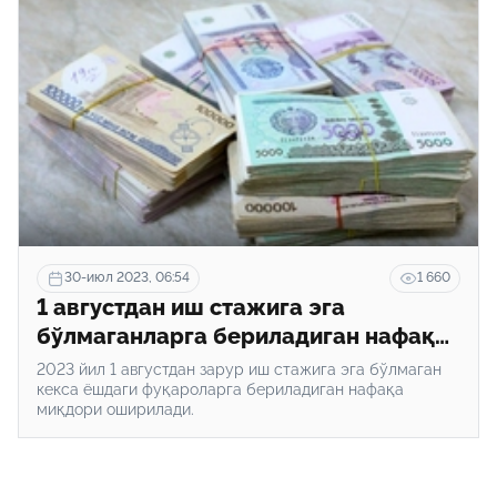
30-июл 2023, 06:54
1 660
1 августдан иш стажига эга
бўлмаганларга бериладиган нафақа
миқдори оширилади
2023 йил 1 августдан зарур иш стажига эга бўлмаган
кекса ёшдаги фуқароларга бериладиган нафақа
миқдори оширилади.