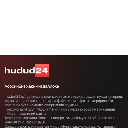
Асосий
Биз ҳақимизда
Алоқа
“hudud24.uz” сайтида эълон қилинган материаллардан нусха кўчириш,
тарқатиш ва бошқа шаклларда фойдаланиш фақат таҳририят ёзма
розилиги билан амалга оширилиши мумкин.
Гувоҳнома: №1334. “Адолат” миллий ҳуқуқий ахборот марказининг
ахборот-таҳлилий сайти.
Таҳририят манзили: Тошкент шаҳри, Амир Темур, 19-уй. Электрон
манзил: hudud24@mail.ru.
Сайтда эълон қилинаётган муаллифлик мақолаларида келтирилган