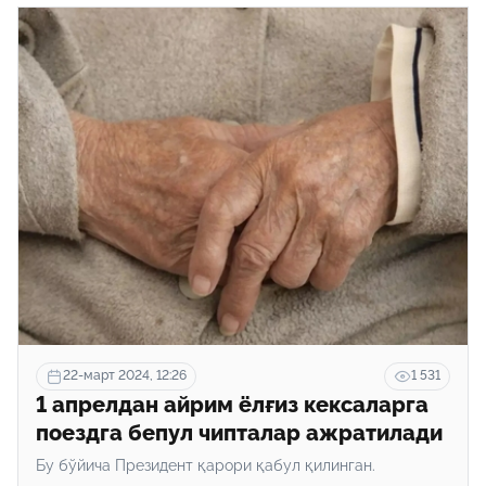
берилади.
22-март 2024, 12:26
1 531
1 апрелдан айрим ёлғиз кексаларга
поездга бепул чипталар ажратилади
Бу бўйича Президент қарори қабул қилинган.