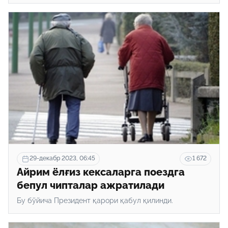
29-декабр 2023, 06:45
1 672
Айрим ёлғиз кексаларга поездга
бепул чипталар ажратилади
Бу бўйича Президент қарори қабул қилинди.