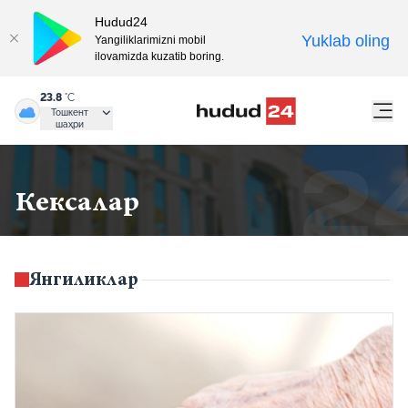
Hudud24
Yuklab oling
Yangiliklarimizni mobil
ilovamizda kuzatib boring.
23.8
°C
Тошкент
шаҳри
Кексалар
Янгиликлар