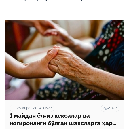
28-апрел 2024, 06:37
2 907
1 майдан ёлғиз кексалар ва
ногиронлиги бўлган шахсларга ҳар