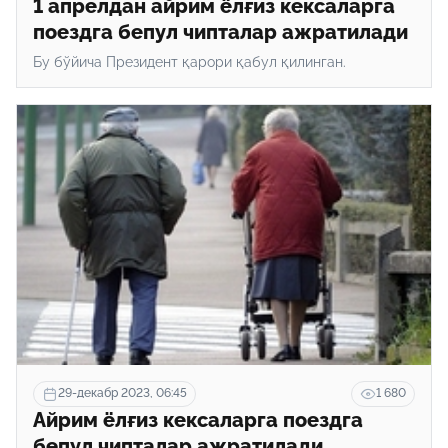
1 апрелдан айрим ёлғиз кексаларга
поездга бепул чипталар ажратилади
Бу бўйича Президент қарори қабул қилинган.
29-декабр 2023, 06:45
1 680
Айрим ёлғиз кексаларга поездга
бепул чипталар ажратилади