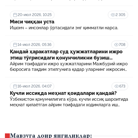
терговчи тегишли илтимоснома киритади.
20-июл 2026, 10:25
2 305
Миси чиққан уста
Ишонч – инсонлар ўртасидаги энг қимматли нарса.
14-июл 2026, 05:36
708
Қандай ҳаракатлар суд ҳужжатларини ижро
этиш тўғрисидаги қонунчиликни бузиш
ҳисобланади? 5 муҳим факт
Айрим тоифадаги ижро ҳужжатларини Мажбурий ижро
бюросига тақдим этилгунига қадар уларнинг ижросини
таъминламаслик маъмурий ҳуқуқбузарлик
ҳисобланади.
16-июл 2026, 04:07
673
Кучли иссиқда меҳнат қоидалари қандай?
Ўзбекистон қонунчилигига кўра, кучли иссиқ шароитида
меҳнат қилаётган айрим тоифадаги ходимларга иш
куни давомида қўшимча танаффуслар берилиши
мумкин. Шунингдек, иш берувчилар дам олиш учун
қулай шароит яратиши ва зарур ҳолларда ходимларни
масофавий ишга ўтказиши мумкин.
Мавзуга доир янгиликлар: