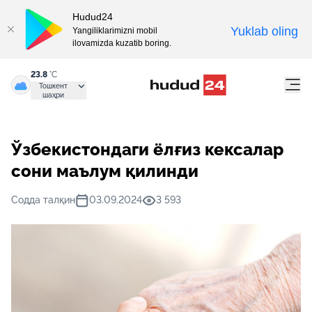
Hudud24
Yuklab oling
Yangiliklarimizni mobil
ilovamizda kuzatib boring.
23.8
°C
Тошкент
шаҳри
Ўзбекистондаги ёлғиз кексалар
сони маълум қилинди
Содда талқин
03.09.2024
3 593