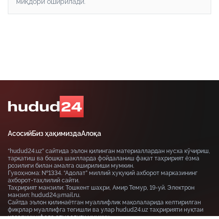
миқдори оширилади.
Асосий
Биз ҳақимизда
Алоқа
“hudud24.uz” сайтида эълон қилинган материаллардан нусха кўчириш,
тарқатиш ва бошқа шаклларда фойдаланиш фақат таҳририят ёзма
розилиги билан амалга оширилиши мумкин.
Гувоҳнома: №1334. “Адолат” миллий ҳуқуқий ахборот марказининг
ахборот-таҳлилий сайти.
Таҳририят манзили: Тошкент шаҳри, Амир Темур, 19-уй. Электрон
манзил: hudud24@mail.ru.
Сайтда эълон қилинаётган муаллифлик мақолаларида келтирилган
фикрлар муаллифга тегишли ва улар hudud24.uz таҳририяти нуқтаи
назарини ифода этмаслиги мумкин.