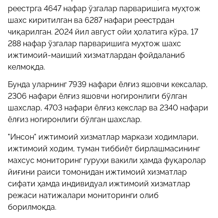
реестрга 4647 нафар ўзгалар парваришига муҳтож
шахс киритилган ва 6287 нафари реестрдан
чиқарилган. 2024 йил август ойи ҳолатига кўра, 17
288 нафар ўзгалар парваришига муҳтож шахс
ижтимоий-маиший хизматлардан фойдаланиб
келмоқда.
Бунда уларнинг 7939 нафари ёлғиз яшовчи кексалар,
2306 нафари ёлғиз яшовчи ногиронлиги бўлган
шахслар, 4703 нафари ёлғиз кекслар ва 2340 нафари
ёлғиз ногиронлиги бўлган шахслар.
"Инсон" ижтимоий хизматлар маркази ходимлари,
ижтимоий ходим, туман тиббиёт бирлашмасининг
махсус мониторинг гуруҳи вакили ҳамда фуқаролар
йиғини раиси томонидан ижтимоий хизматлар
сифати ҳамда индивидуал ижтимоий хизматлар
режаси натижалари мониторинги олиб
борилмоқда.