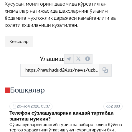
Хусусан, мониторинг давомида кўрсатилган
хизматлар натижасида шахсларнинг ўзганинг
ёрдамига муҳтожлик даражаси камайганлиги ва
ҳолати яхшиланиши кузатилган.
Кексалар
Улашиш:
https://new.hudud24.uz/news/uzbekistondagi-iolgiz-keksalar-soni-malum-kilindi
Бошқалар
20-июл 2026, 05:37
2 883
Телефон сўзлашувларини қандай тартибда
эшитиш мумкин?
Сўзлашувларни эшитиб туриш ва ахборот олиш бўйича
тергов ҳаракатини ўтказиш учун суриштирувчи ёки