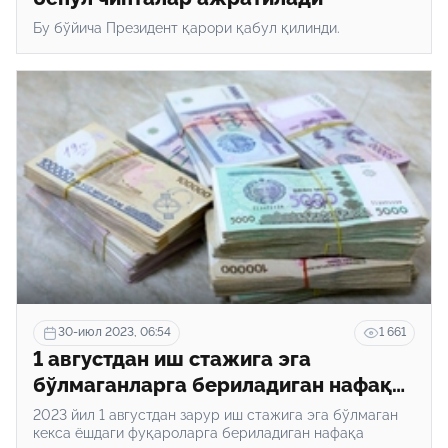
Бу бўйича Президент қарори қабул қилинди.
30-июл 2023, 06:54
1 661
1 августдан иш стажига эга
бўлмаганларга бериладиган нафақа
миқдори оширилади
2023 йил 1 августдан зарур иш стажига эга бўлмаган
кекса ёшдаги фуқароларга бериладиган нафақа