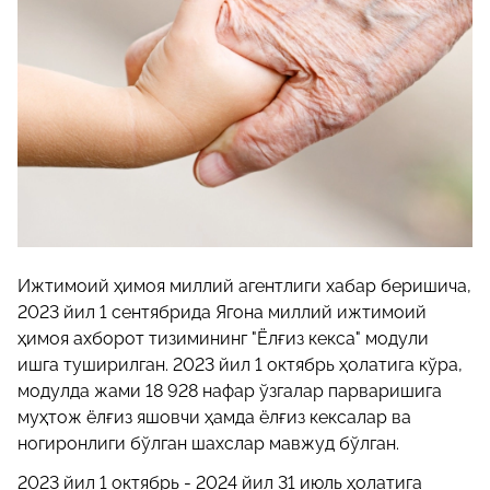
Ижтимоий ҳимоя миллий агентлиги хабар беришича,
2023 йил 1 сентябрида Ягона миллий ижтимоий
ҳимоя ахборот тизимининг "Ёлғиз кекса" модули
ишга туширилган. 2023 йил 1 октябрь ҳолатига кўра,
модулда жами 18 928 нафар ўзгалар парваришига
муҳтож ёлғиз яшовчи ҳамда ёлғиз кексалар ва
ногиронлиги бўлган шахслар мавжуд бўлган.
2023 йил 1 октябрь - 2024 йил 31 июль ҳолатига