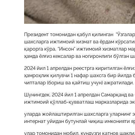
Президент томонидан қабул қилинган “Ўзгала
шахсларга ижтимоий хизмат ва ёрдам кўрсат
қарорга кўра, “Инсон” ижтимоий хизматлар м
ҳамда ёлғиз кексалар ва ногиронлиги бўлган 
2024 йил 1 апрелдан реестрга киритилган ёлғи
ҳамроҳлик қилувчи 1 нафар шахсга бир йилда 
чипталар (бориш ва қайтиш учун) ажратилади.
Шунингдек, 2024 йил 1 апрелдан Самарқанд в
ижтимоий қўллаб-қувватлаш марказларида эк
уларда жойлаштирилган шахсларга уларнинг э
интернат уйидан бутунлай чиқиш имконияти я
улар томонидан мобил, кундузги қатнов шакли