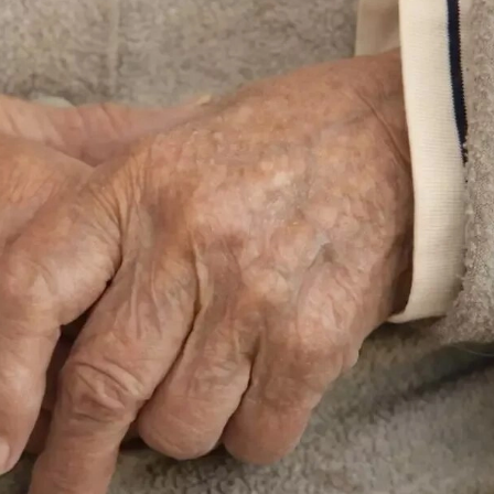
29-июн 2026, 10:29
Халқ билан очиқ мулоқот — ин
манфаатларига хизмат қилувч
давлат бошқарувининг муҳим 
25-июн 2026, 11:04
Электрон обуна: ҳуқуқий ахбо
тез ва қулай йўл
23-июн 2026, 10:05
Хусусий боғчада 5 ой ишлаб д
чиқиш мумкинми?