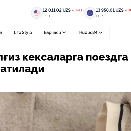
га поездга бепул чипталар ажратилади
12 011,02
UZS
13 958,01
UZS
49,13
1
USD
EUR
н
Life Style
Барчаси
Hudud24
Тошкент ш.
лғиз кексаларга поездга
05-август 2026, 04:36
ратилади
Мустақилликнинг 35 йили: бирл
тараққиёт ва фаровонлик сари
24-июл 2026, 11:10
Электрон обуна: ҳуқуқий ахбо
тез ва қулай йўл
15-июл 2026, 05:11
Ҳуқуқий билимларни интеракт
форматда ўрганиш имконияти