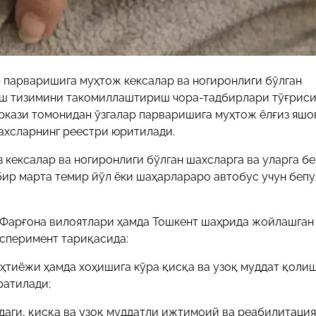
р парваришига муҳтож кексалар ва ногиронлиги бўлган
иш тизимини такомиллаштириш чора-тадбирлари тўғриси
аркази томонидан ўзгалар парваришига муҳтож ёлғиз яшо
шахсларнинг реестри юритилади.
з кексалар ва ногиронлиги бўлган шахсларга ва уларга б
бир марта темир йўл ёки шаҳарлараро автобус учун бепу
а Фарғона вилоятлари ҳамда Тошкент шаҳрида жойлашган
сперимент тариқасида:
ҳтиёжи ҳамда хоҳишига кўра қисқа ва узоқ муддат қоли
ратилади;
даги, қисқа ва узоқ муддатли ижтимоий ва реабилитация