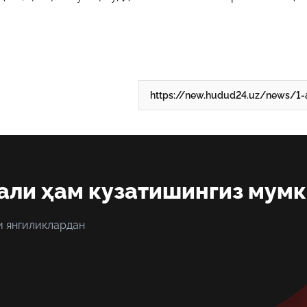
али ҳам кузатишингиз мум
и янгиликлардан