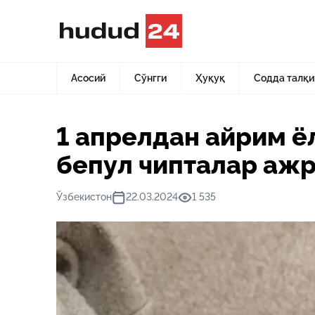
Асосий
Янгиликлар
1 апрелдан айрим ёлғиз кексалар
Асосий
Сўнгги
Ҳуқуқ
Содда талқи
1 апрелдан айрим ё
бепул чипталар аж
Ўзбекистон
22.03.2024
1 535