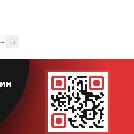
https://new.hudud24.uz/news/1-apreldan-airim-iolgiz-keksalarga-poezdga-bepul-chiptalar-azhratiladi
кин