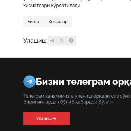
хизматлари кўрсатилади.
чипта
Кексалар
Улашиш:
Бизни телеграм орқ
Телеграм каналимизга уланиш орқали сиз сўнг
биринчилардан бўлиб ҳабардор бўлинг
Уланиш