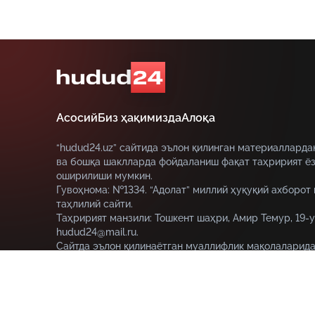
Асосий
Биз ҳақимизда
Алоқа
“hudud24.uz” сайтида эълон қилинган материалларда
ва бошқа шаклларда фойдаланиш фақат таҳририят ёз
оширилиши мумкин.
Гувоҳнома: №1334. “Адолат” миллий ҳуқуқий ахборот
таҳлилий сайти.
Таҳририят манзили: Тошкент шаҳри, Амир Темур, 19-у
hudud24@mail.ru.
Сайтда эълон қилинаётган муаллифлик мақолаларида
муаллифга тегишли ва улар hudud24.uz таҳририяти н
этмаслиги мумкин.