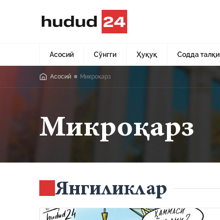
Асосий
Сўнгги
Ҳуқуқ
Содда талқи
Асосий
Микроқарз
Микроқарз
Янгиликлар