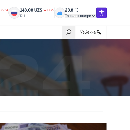
148,08
UZS
23.8
°C
06,54
0,79
RU
Тошкент шаҳри
Ўзбекча
Барчаси
31-июл 2026, 05:42
ик,
Халқ билан очиқ мулоқот — инсон
манфаатларига хизмат қилувчи
давлат бошқарувининг муҳим мезони
18-июл 2026, 03:56
ротга
Ҳайдовчилик гувоҳномасининг
қандай тоифалари бор?
08-июл 2026, 05:19
ив
Нотариал хизматлардан масофадан
туриб (онлайн) фойдаланиш янада
арзонлашди