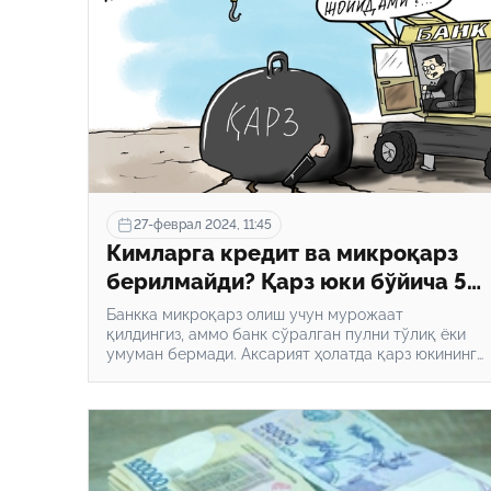
27-феврал 2024, 11:45
Кимларга кредит ва микроқарз
берилмайди? Қарз юки бўйича 5
муҳим жиҳат
Банкка микроқарз олиш учун мурожаат
қилдингиз, аммо банк сўралган пулни тўлиқ ёки
умуман бермади. Аксарият ҳолатда қарз юкининг
кўпайиб кетганлиги микроқарз беришни рад
этишга сабаб бўлади. Қарз юки бўйича талаб
илгари фақат микроқарзларга татбиқ этилган
бўлса, эндиликда кредит учун ҳам қўлланилади.
Хўш, қарз юкининг ўзи нима? Кишининг қарзи
қанчадан ошиб кетса, унга микроқарз, кредит