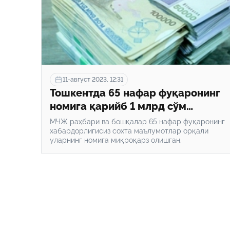
берилмайди? Қарз олувчининг ўртача ойлик тўлов
ва даромадлари миқдори қандай аниқланади?
Ушбу мақолада Hudud24.uz колумнисти
Муроджон Нажмиддинов шу сингари масалалар
хусусида сўз юритади.
11-август 2023, 12:31
Тошкентда 65 нафар фуқаронинг
номига қарийб 1 млрд сўм
миқроқарз олган фирибгарлар
МЧЖ раҳбари ва бошқалар 65 нафар фуқаронинг
ушланди
хабардорлигисиз сохта маълумотлар орқали
уларнинг номига миқроқарз олишган.