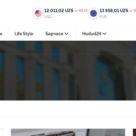
12 011,02
UZS
13 958,01
UZS
49,13
1
USD
EUR
н
Life Style
Барчаси
Hudud24
Тошкент ш.
05-август 2026, 04:36
Мустақилликнинг 35 йили: бирл
тараққиёт ва фаровонлик сари
24-июл 2026, 11:10
Электрон обуна: ҳуқуқий ахбо
тез ва қулай йўл
15-июл 2026, 05:11
Ҳуқуқий билимларни интеракт
форматда ўрганиш имконияти