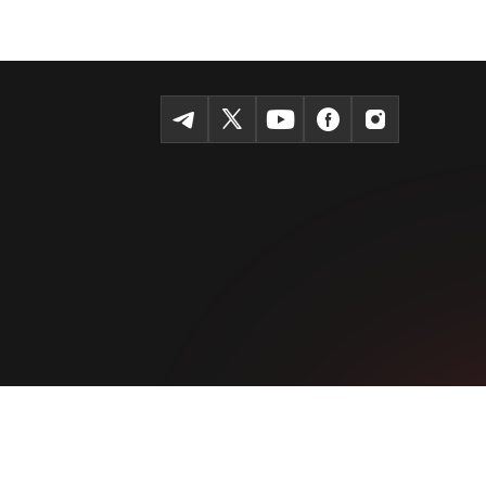
Темур шоҳкўчаси, Tashkent 100115
+99855-510-47-87