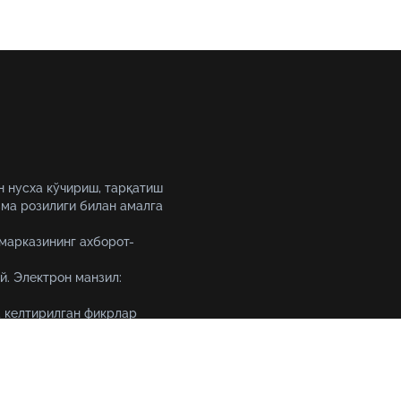
н нусха кўчириш, тарқатиш
ма розилиги билан амалга
 марказининг ахборот-
й. Электрон манзил:
 келтирилган фикрлар
уқтаи назарини ифода
Тошкент шаҳри, 19-уй Амир 