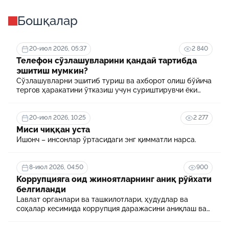
Бошқалар
20-июл 2026, 05:37
2 840
Телефон сўзлашувларини қандай тартибда
эшитиш мумкин?
Сўзлашувларни эшитиб туриш ва ахборот олиш бўйича
тергов ҳаракатини ўтказиш учун суриштирувчи ёки
терговчи тегишли илтимоснома киритади.
20-июл 2026, 10:25
2 277
Миси чиққан уста
Ишонч – инсонлар ўртасидаги энг қимматли нарса.
8-июл 2026, 04:50
900
Коррупцияга оид жиноятларнинг аниқ рўйхати
белгиланди
Lавлат органлари ва ташкилотлари, ҳудудлар ва
соҳалар кесимида коррупция даражасини аниқлаш ва
уни минималлаштириш мақсадида коррупцияга оид
хавф-хатарлар харитаси шакллантирилади