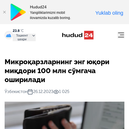
Hudud24
Yuklab oling
Yangiliklarimizni mobil
ilovamizda kuzatib boring.
23.8
°C
Тошкент
шаҳри
Микроқарзларнинг энг юқори
миқдори 100 млн сўмгача
оширилади
Ўзбекистон
26.12.2023
1 025