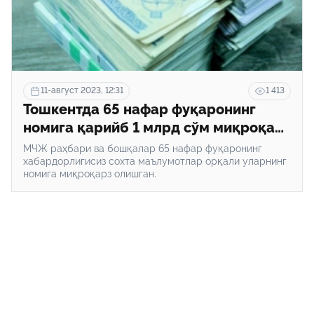
11-август 2023, 12:31
1 413
Тошкентда 65 нафар фуқаронинг
номига қарийб 1 млрд сўм миқроқарз
олган фирибгарлар ушланди
МЧЖ раҳбари ва бошқалар 65 нафар фуқаронинг
хабардорлигисиз сохта маълумотлар орқали уларнинг
номига миқроқарз олишган.