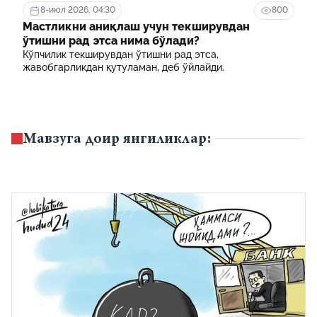
8-июл 2026, 04:30
800
Мастликни аниқлаш учун текширувдан
ўтишни рад этса нима бўлади?
Кўпчилик текширувдан ўтишни рад этса,
жавобгарликдан қутуламан, деб ўйлайди.
Мавзуга доир янгиликлар: