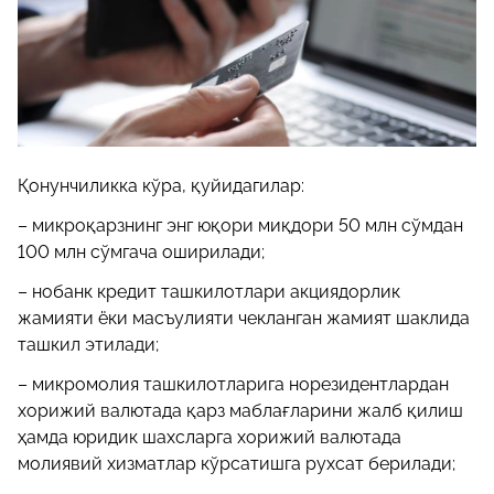
Қонунчиликка кўра, қуйидагилар:
– микроқарзнинг энг юқори миқдори 50 млн сўмдан
100 млн сўмгача оширилади;
– нобанк кредит ташкилотлари акциядорлик
жамияти ёки масъулияти чекланган жамият шаклида
ташкил этилади;
– микромолия ташкилотларига норезидентлардан
хорижий валютада қарз маблағларини жалб қилиш
ҳамда юридик шахсларга хорижий валютада
молиявий хизматлар кўрсатишга рухсат берилади;