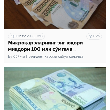
11-ноябр 2023, 07:18
1 525
Микроқарзларнинг энг юқори
миқдори 100 млн сўмгача
оширилади
Бу бўйича Президент қарори қабул қилинди.