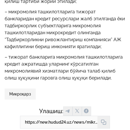
қилиш тартиби жорий этилади;
– микромолия ташкилотларига тижорат
банкларидан кредит ресурслари жалб этилганда ёки
тадбиркорлик субъектларига микромолия
ташкилотларидан микрокредит олинганда
“Тадбиркорликни ривожлантириш компанияси” АЖ
кафиллигини бериш имконияти яратилади;
– тижорат банкларига микромолия ташкилотларига
кредит ажратишда уларнинг кўрсатилган
микромолиявий хизматлари бўйича талаб қилиб
олиш ҳуқуқини гаровга олиш ҳуқуқи берилади.
Микроқарз
Улашиш:
https://new.hudud24.uz/news/mikrokarzlarning-eng-iukori-mikdori-100-mln-sumgacha-oshiriladi