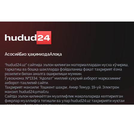
Асосий
Биз ҳақимизда
Алоқа
“hudud24.uz” сайтида эълон қилинган материаллардан нусха кўчириш,
тарқатиш ва бошқа шаклларда фойдаланиш фақат таҳририят ёзма
розилиги билан амалга оширилиши мумкин.
Гувоҳнома: №1334. “Адолат” миллий ҳуқуқий ахборот марказининг
ахборот-таҳлилий сайти.
Таҳририят манзили: Тошкент шаҳри, Амир Темур, 19-уй. Электрон
манзил: hudud24@mail.ru.
Сайтда эълон қилинаётган муаллифлик мақолаларида келтирилган
фикрлар муаллифга тегишли ва улар hudud24.uz таҳририяти нуқтаи
назарини ифода этмаслиги мумкин.
Тошкент шаҳри, 19-уй Амир Темур шоҳкўчаси, Tashkent
100115
+99855-510-47-87