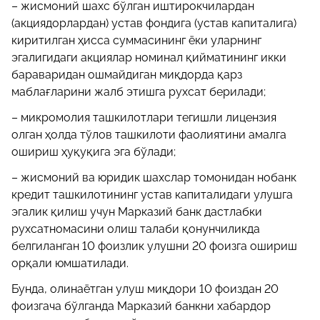
– жисмоний шахс бўлган иштирокчилардан
(акциядорлардан) устав фондига (устав капиталига)
киритилган ҳисса суммасининг ёки уларнинг
эгалигидаги акциялар номинал қийматининг икки
бараваридан ошмайдиган миқдорда қарз
маблағларини жалб этишга рухсат берилади;
– микромолия ташкилотлари тегишли лицензия
олган ҳолда тўлов ташкилоти фаолиятини амалга
ошириш ҳуқуқига эга бўлади;
– жисмоний ва юридик шахслар томонидан нобанк
кредит ташкилотининг устав капиталидаги улушга
эгалик қилиш учун Марказий банк дастлабки
рухсатномасини олиш талаби қонунчиликда
белгиланган 10 фоизлик улушни 20 фоизга ошириш
орқали юмшатилади.
Бунда, олинаётган улуш миқдори 10 фоиздан 20
фоизгача бўлганда Марказий банкни хабардор