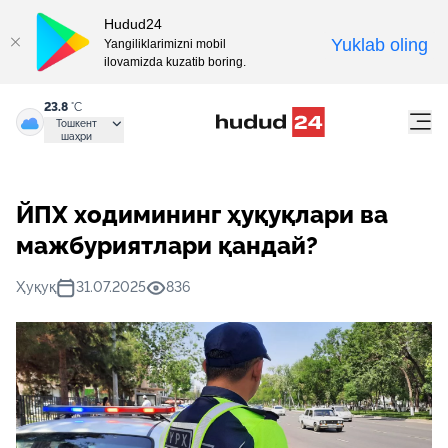
Hudud24
Yuklab oling
Yangiliklarimizni mobil
ilovamizda kuzatib boring.
23.8
°C
Тошкент
шаҳри
ЙПХ ходимининг ҳуқуқлари ва
мажбуриятлари қандай?
Ҳуқуқ
31.07.2025
836