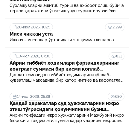
Сўзлашувларни эшитиб туриш ва ахборот олиш бўйича
тергов ҳаракатини ўтказиш учун суриштирувчи ёки
терговчи тегишли илтимоснома киритади.
20-июл 2026, 10:25
2 299
Миси чиққан уста
Ишонч – инсонлар ўртасидаги энг қимматли нарса.
10-июл 2026, 07:30
831
Айрим тиббиёт ходимлари фарзандларининг
контракт суммаси бир қисми қоплаб
берилади
Давлат томонидан тиббиёт ходимларини қўллаб-
қувватлаш мақсадида бир қатор имтиёз ва кафолатлар
белгиланган. Шулардан бири айрим тиббиёт
ходимлари фарзандларининг олий таълим
муассасасида ўқиш учун тўланадиган контракт
14-июл 2026, 05:36
680
маблағининг бир қисмини қоплаб бериш тартибидир
Қандай ҳаракатлар суд ҳужжатларини ижро
этиш тўғрисидаги қонунчиликни бузиш
ҳисобланади? 5 муҳим факт
Айрим тоифадаги ижро ҳужжатларини Мажбурий ижро
бюросига тақдим этилгунига қадар уларнинг ижросини
таъминламаслик маъмурий ҳуқуқбузарлик
ҳисобланади.