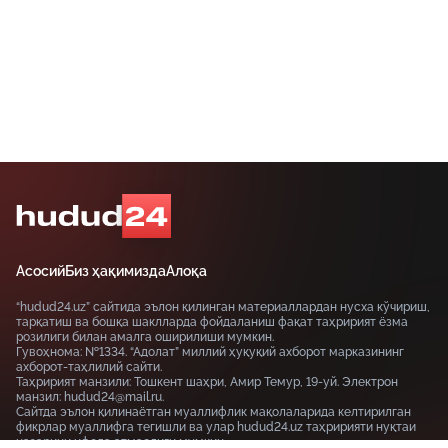
Асосий
Биз ҳақимизда
Алоқа
“hudud24.uz” сайтида эълон қилинган материаллардан нусха кўчириш,
тарқатиш ва бошқа шаклларда фойдаланиш фақат таҳририят ёзма
розилиги билан амалга оширилиши мумкин.
Гувоҳнома: №1334. “Адолат” миллий ҳуқуқий ахборот марказининг
ахборот-таҳлилий сайти.
Таҳририят манзили: Тошкент шаҳри, Амир Темур, 19-уй. Электрон
манзил: hudud24@mail.ru.
Сайтда эълон қилинаётган муаллифлик мақолаларида келтирилган
фикрлар муаллифга тегишли ва улар hudud24.uz таҳририяти нуқтаи
назарини ифода этмаслиги мумкин.