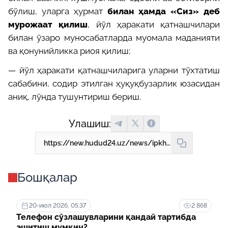
бўлиш, уларга ҳурмат
билан ҳамда «Сиз» деб
мурожаат қилиш
, йўл ҳаракати қатнашчилари
билан ўзаро муносабатларда муомала маданияти
ва қонунийликка риоя қилиш;
—
йўл ҳаракати қатнашчиларига уларни тўхтатиш
сабабини, содир этилган ҳуқуқбузарлик юзасидан
аниқ, лўнда тушунтириш бериш.
Улашиш:
https://new.hudud24.uz/news/ipkh-khodimining-khukuklari-va-mazhburiiatlari-kandai
Бошқалар
20-июл 2026, 05:37
2 868
Телефон сўзлашувларини қандай тартибда
эшитиш мумкин?