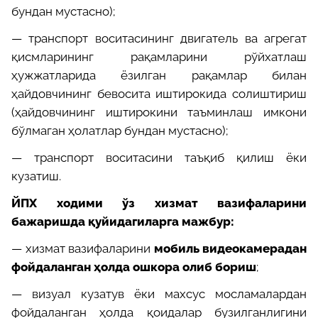
бундан мустасно);
—
транспорт воситасининг двигатель ва агрегат
қисмларининг рақамларини рўйхатлаш
ҳужжатларида ёзилган рақамлар билан
ҳайдовчининг бевосита иштирокида солиштириш
(ҳайдовчининг иштирокини таъминлаш имкони
бўлмаган ҳолатлар бундан мустасно);
—
транспорт воситасини таъқиб қилиш ёки
кузатиш.
ЙПХ ходими ўз хизмат вазифаларини
бажаришда қуйидагиларга мажбур:
—
хизмат вазифаларини
мобиль видеокамерадан
фойдаланган ҳолда ошкора олиб бориш
;
—
визуал кузатув ёки махсус мосламалардан
фойдаланган ҳолда қоидалар бузилганлигини