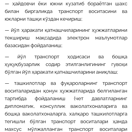
—
ҳайдовчи ёки юкни кузатиб бораётган шахс
билан биргаликда транспорт воситасини ва
юкларни ташқи кўздан кечириш;
—
йўл ҳаракати қатнашчиларининг ҳужжатларини
текшириш мақсадида электрон маълумотлар
базасидан фойдаланиш;
—
йўл транспорт ҳодисаси ва бошқа
ҳуқуқбузарлик содир этилганлигининг гувоҳи
бўлган йўл ҳаракати қатнашчиларини аниқлаш;
—
ташкилотлар ва фуқароларнинг транспорт
воситаларидан қонун ҳужжатларида белгиланган
тартибда фойдаланиш (чет давлатларнинг
дипломатик, консуллик ваколатхоналарига ва
бошқа ваколатхоналарга, халқаро ташкилотларга
тегишли бўлган транспорт воситалари ҳамда
махсус мўлжалланган транспорт воситалари