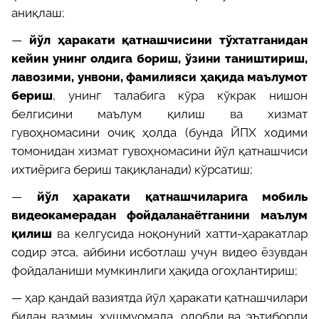
аниқлаш;
—
йўл ҳаракати қатнашчисини тўхтатганидан
кейин унинг олдига бориш, ўзини таништириш,
лавозими, унвони, фамилияси ҳақида маълумот
бериш
, унинг талабига кўра кўкрак нишон
белгисини маълум қилиш ва хизмат
гувоҳномасини очиқ ҳолда (бунда ЙПХ ходими
томонидан хизмат гувоҳномасини йўл қатнашчиси
ихтиёрига бериш тақиқланади) кўрсатиш;
—
йўл ҳаракати қатнашчиларига мобиль
видеокамерадан фойдаланаётганини маълум
қилиш
ва келгусида ноқонуний хатти-ҳаракатлар
содир этса, айбини исботлаш учун видео ёзувдан
фойдаланиши мумкинлиги ҳақида огоҳлантириш;
—
ҳар қандай вазиятда йўл ҳаракати қатнашчилари
билан вазмин, хушмуомала, одобли ва эътиборли