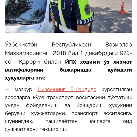
Ўзбекистон Республикаси Вазирлар
Маҳкамасининг 2018 йил 1 декабрдаги 975-
сон Қарори билан
ЙПХ ходими ўз хизмат
вазифаларини бажаришда қуйидаги
ҳуқуқларга эга:
—
мазкур
Низомнинг 6-бандида
кўрсатилган
асосларга кўра транспорт воситасини тўхтатиш,
ундан фойдаланиш ва бошқариш ҳуқуқини
берувчи ҳужжатларни, транспорт воситасига,
шунингдек, ташилаётган юкларга оид
ҳужжатларни текшириш;