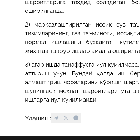
шароитларига таҳдид соладиган б
оширилганда;
2) марказлаштирилган иссиқ сув таъ
тизимларининг, газ таъминоти, иссиқл
нормал ишлашини бузадиган кутилм
жиҳатдан зарур ишлар амалга оширилга
3) агар ишда танаффусга йўл қўйилмаса
эттириш учун. Бундай ҳолда иш бе
алмаштириш чораларини кўриши шарт. 
шунингдек меҳнат шароитлари ўта з
ишларга йўл қўйилмайди.
Улашиш: