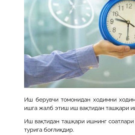
Иш берувчи томонидан ходимни ходим
ишга жалб этиш иш вақтидан ташқари и
Иш вақтидан ташқари ишнинг соатлари
турига боғлиқдир.