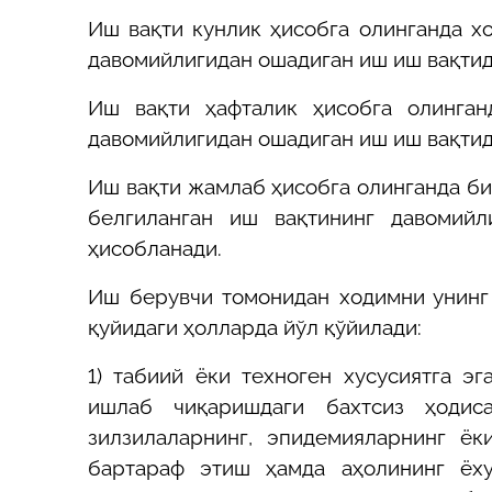
Иш вақти кунлик ҳисобга олинганда хо
давомийлигидан ошадиган иш иш вақтид
Иш вақти ҳафталик ҳисобга олинган
давомийлигидан ошадиган иш иш вақтид
Иш вақти жамлаб ҳисобга олинганда би
белгиланган иш вақтининг давомий
ҳисобланади.
Иш берувчи томонидан ходимни унинг
қуйидаги ҳолларда йўл қўйилади:
1) табиий ёки техноген хусусиятга э
ишлаб чиқаришдаги бахтсиз ҳодисал
зилзилаларнинг, эпидемияларнинг ё
бартараф этиш ҳамда аҳолининг ёх