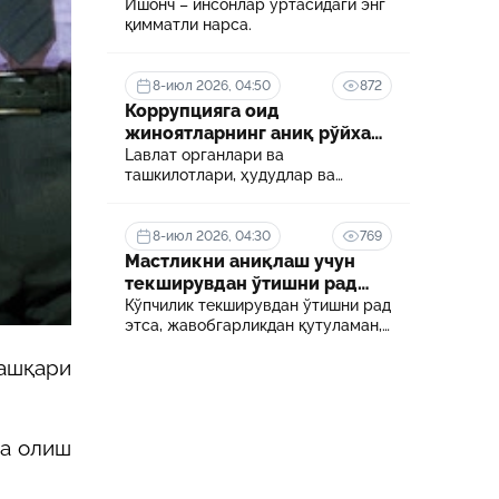
Ишонч – инсонлар ўртасидаги энг
қимматли нарса.
26-июн 2026, 06:54
сон
Боғча тарбиячилари учун янги
и
имконият: дуал таълим асосида олий
8-июл 2026, 04:50
872
мезони
маълумот олиш йўлга қўйилади
Коррупцияга оид
24-июн 2026, 06:05
жиноятларнинг аниқ рўйхати
ротга
Ўқишда бўлган ходимнинг иш ҳақи
белгиланди
Lавлат органлари ва
сақланадими?
ташкилотлари, ҳудудлар ва
соҳалар кесимида коррупция
даражасини аниқлаш ва уни
18-июн 2026, 11:48
минималлаштириш мақсадида
8-июл 2026, 04:30
769
екретга
Сунъий интеллектни тартибга солиш
коррупцияга оид хавф-хатарлар
Мастликни аниқлаш учун
қанчалик муҳим?
харитаси шакллантирилади
текширувдан ўтишни рад
этса нима бўлади?
Кўпчилик текширувдан ўтишни рад
этса, жавобгарликдан қутуламан,
деб ўйлайди.
ташқари
га олиш