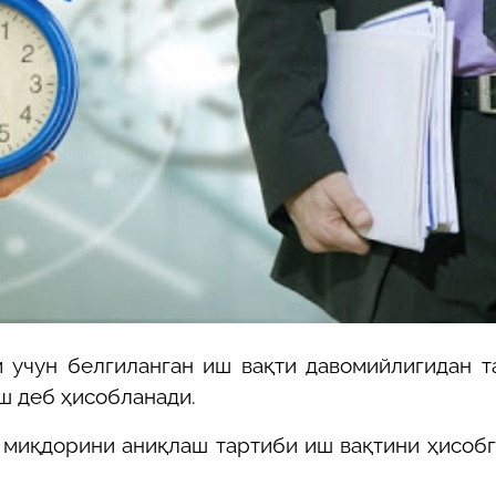
29-июн 2026, 10:29
Халқ билан очиқ мулоқот — ин
манфаатларига хизмат қилувч
давлат бошқарувининг муҳим 
25-июн 2026, 11:04
Электрон обуна: ҳуқуқий ахбо
тез ва қулай йўл
23-июн 2026, 10:05
Хусусий боғчада 5 ой ишлаб д
чиқиш мумкинми?
 учун белгиланган иш вақти давомийлигидан 
ш деб ҳисобланади.
 миқдорини аниқлаш тартиби иш вақтини ҳисоб