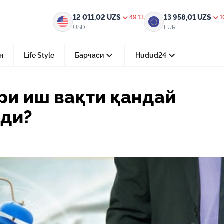
андай тартибда белгиланади?
12 011,02
UZS
13 958,01
UZS
49,13
1
USD
EUR
н
Life Style
Барчаси
Hudud24
Тошкент ш.
ри иш вақти қандай
05-август 2026, 04:36
ади?
Мустақилликнинг 35 йили: бирл
тараққиёт ва фаровонлик сари
24-июл 2026, 11:10
Электрон обуна: ҳуқуқий ахбо
тез ва қулай йўл
15-июл 2026, 05:11
Ҳуқуқий билимларни интеракт
форматда ўрганиш имконияти