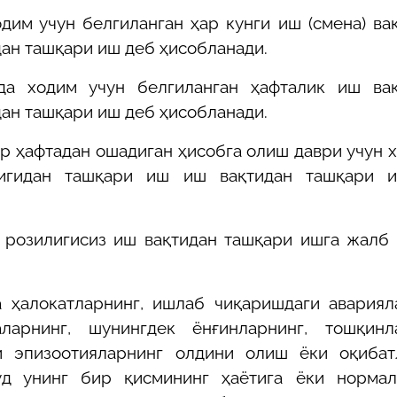
дим учун белгиланган ҳар кунги иш (смена) ва
ан ташқари иш деб ҳисобланади.
да ходим учун белгиланган ҳафталик иш вақ
ан ташқари иш деб ҳисобланади.
р ҳафтадан ошадиган ҳисобга олиш даври учун 
лигидан ташқари иш иш вақтидан ташқари 
 розилигисиз иш вақтидан ташқари ишга жалб
га ҳалокатларнинг, ишлаб чиқаришдаги авариял
арнинг, шунингдек ёнғинларнинг, тошқинла
ки эпизоотияларнинг олдини олиш ёки оқибат
уд унинг бир қисмининг ҳаётига ёки норма