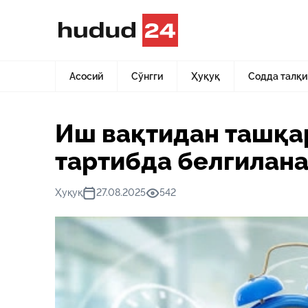
Асосий
Янгиликлар
Иш вақтидан ташқари иш вақти қ
Асосий
Сўнгги
Ҳуқуқ
Содда талқи
Иш вақтидан ташқа
тартибда белгилан
Ҳуқуқ
27.08.2025
542