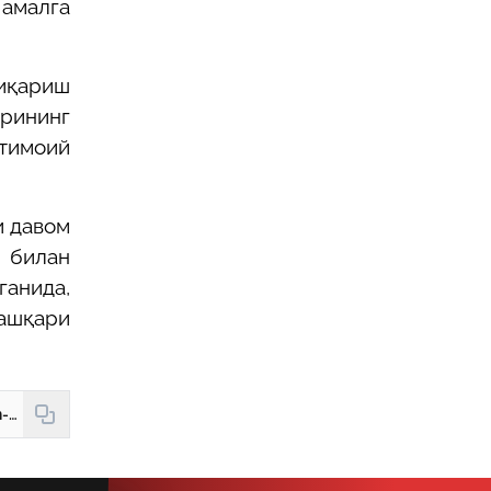
амалга
иқариш
арининг
тимоий
и давом
 билан
ганида,
ашқари
https://new.hudud24.uz/news/ish-vaktidan-tashkari-ish-vakti-kandai-tartibda-belgilanadi