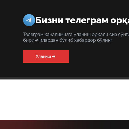
Бизни телеграм орқ
Телеграм каналимизга уланиш орқали сиз сўнг
биринчилардан бўлиб ҳабардор бўлинг
Уланиш