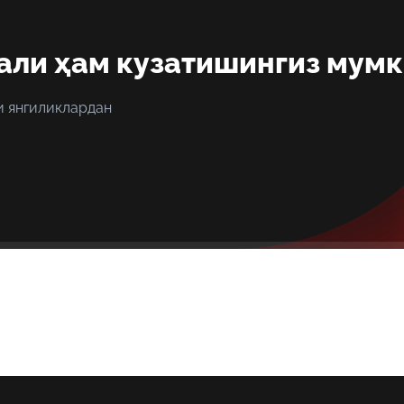
али ҳам кузатишингиз мум
и янгиликлардан