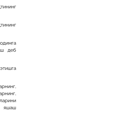
қтининг
тининг
ходимга
иш деб
 этишга
арнинг,
рнинг,
ларини
л яшаш