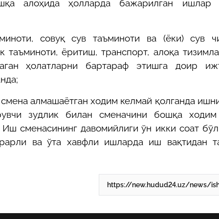
ошқа алоҳида ҳолларда бажарилган ишлар 
миноти, совуқ сув таъминоти ва (ёки) сув ч
ик таъминоти, ёритиш, транспорт, алоқа тизимл
аган ҳолатларни бартараф этишга доир иж
нда;
, смена алмашаётган ходим келмай қолганда ишн
рувчи зудлик билан сменачини бошқа ходим
Иш сменасининг давомийлиги ўн икки соат бўл
арарли ва ўта хавфли ишларда иш вақтидан т