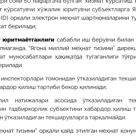
ри сони 50 нафаргача бўлган
хизмат кўрсатиш,
т кўрсатувчи хўжалик юритувчи субъектларга
Я
-ID) орқали электрон меҳнат шартномаларини т
ат берилади;
 юритмаётганлиги
сабабли иш берувчи билан 
маганда, “Ягона миллий меҳнат тизими” дирек
т муносабатлари ҳақиқатда тугаганлиги тўғр
ерилади.
 инспекторлари томонидан ўтказиладиган текш
бардор қилиш тартиби бекор қилинади;
лил натижалари асосида ўтказиладиган те
ин тадбиркорлик субъектини хабардор қилиш 
н ўтказиладиган текширувларга тарқалмайди.
ҳнат тизими” орқали қайд этилган меҳнат қону