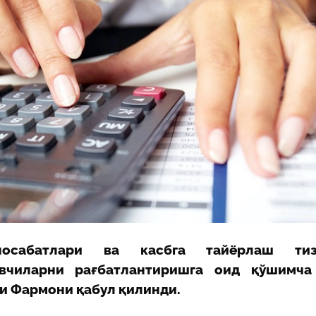
29-июн 2026, 10:29
Халқ билан очиқ мулоқот — ин
манфаатларига хизмат қилувч
давлат бошқарувининг муҳим 
25-июн 2026, 11:04
Электрон обуна: ҳуқуқий ахбо
тез ва қулай йўл
23-июн 2026, 10:05
Хусусий боғчада 5 ой ишлаб д
чиқиш мумкинми?
носабатлари ва касбга тайёрлаш тиз
чиларни рағбатлантиришга оид қўшимча
ли
Фармони қабул қилинди.