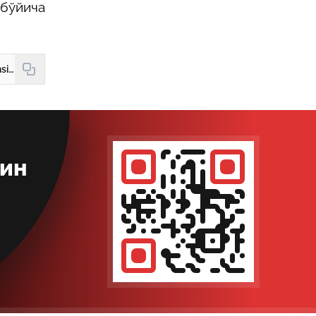
бўйича
https://new.hudud24.uz/news/ishsizlik-nafakasi-endi-fakat-mekhnat-shartnomasi-bekor-kilingan-shakhslarga-tulanadi
кин