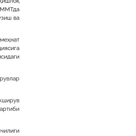
 қишлоқ
ММТда
узиш ва
меҳнат
циясига
исидаги
ирувлар
кширув
тартиби
нчилиги