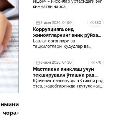
Ишонч – инсонлар ўртасидаги энг
қимматли нарса.
26-июн 2026, 06:54
сон
Боғча тарбиячилари учун янги
и
имконият: дуал таълим асосида олий
8-июл 2026, 04:50
880
мезони
маълумот олиш йўлга қўйилади
Коррупцияга оид
24-июн 2026, 06:05
жиноятларнинг аниқ рўйхати
ротга
Ўқишда бўлган ходимнинг иш ҳақи
белгиланди
Lавлат органлари ва
сақланадими?
ташкилотлари, ҳудудлар ва
соҳалар кесимида коррупция
даражасини аниқлаш ва уни
18-июн 2026, 11:48
минималлаштириш мақсадида
8-июл 2026, 04:30
776
екретга
Сунъий интеллектни тартибга солиш
коррупцияга оид хавф-хатарлар
Мастликни аниқлаш учун
қанчалик муҳим?
харитаси шакллантирилади
текширувдан ўтишни рад
этса нима бўлади?
Кўпчилик текширувдан ўтишни рад
этса, жавобгарликдан қутуламан,
деб ўйлайди.
имини
 чора-