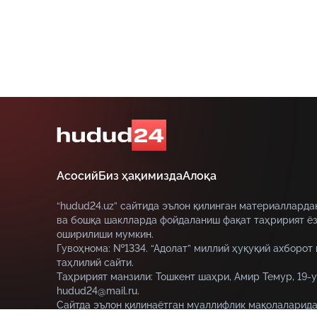
Асосий
Биз ҳақимизда
Алоқа
“hudud24.uz” сайтида эълон қилинган материалларда
ва бошқа шаклларда фойдаланиш фақат таҳририят ёз
оширилиши мумкин.
Гувоҳнома: №1334. “Адолат” миллий ҳуқуқий ахборот
таҳлилий сайти.
Таҳририят манзили: Тошкент шаҳри, Амир Темур, 19-у
hudud24@mail.ru.
Сайтда эълон қилинаётган муаллифлик мақолаларида