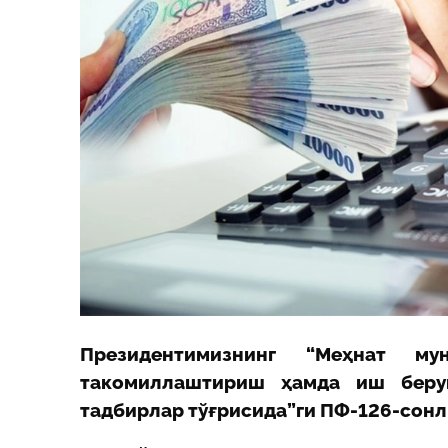
Президент
имиз
нинг
“
Меҳнат му
такомиллаштириш ҳамда иш берув
тадбирлар тўғрисида
”ги ПФ-126-сон