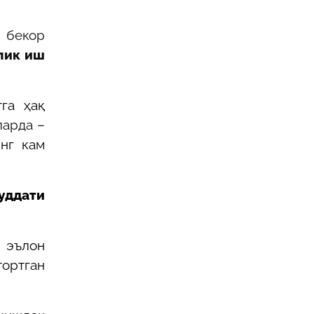
и бекор
лик иш
тга ҳақ
ларда –
энг кам
уддати
 эълон
тортган