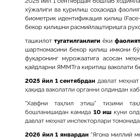
2025 йил 1 сентябрдан бошлаб
ходимла
хўжалиги ва қурилиш соҳасида
фаолия
биометрик идентификация қилиш (Face
бекор қилишни расмийлаштиришга рухс
ташкилот
тугатилганлиги
ёки
фаолият
шартномасини бекор қилиш имкони бўл
фуқаронинг мурожаатига асосан меҳна
қайдларни ЯММТга киритиш ваколати б
2025 йил 1 сентябрдан
давлат меҳнат
ҳақида ваколатли органни олдиндан ха
“Хавфни таҳлил этиш” тизими таҳ
бошланишидан камида
10 иш
куни олд
давлат меҳнат инспекторлари томонида
2026 йил 1 январдан
“
Ягона миллий ме