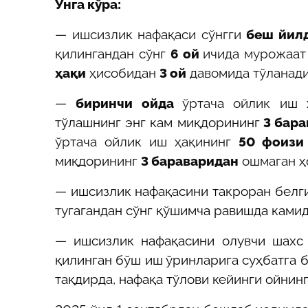
Унга кўра
:
— ишсизлик нафақаси сўнгги
беш йил
қилингандан сўнг
6 ой
ичида мурожаат
ҳақи
ҳисобидан
3 ой
давомида тўланади
—
биринчи ойда
ўртача ойлик иш 
тўлашнинг энг кам миқдорининг
3 бара
ўртача ойлик иш ҳақининг
50 фоизи
миқдори
нинг
3 бараваридан
ошмаган ҳ
—
ишсизлик нафақасини такроран белг
тугагандан сўнг қўшимча равишда ками
—
ишсизлик нафақасини олувчи шахс
қилинган бўш иш ўринларига суҳбатга 
тақдирда, нафақа тўлови кейинги ойнин