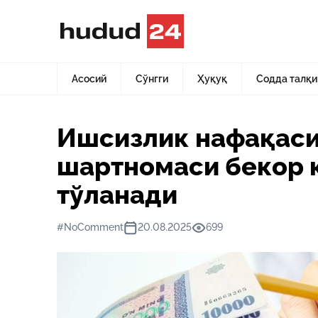
Асосий
Янгиликлар
Ишсизлик нафақаси энди фақат м
Асосий
Сўнгги
Ҳуқуқ
Содда талқи
Ишсизлик нафақаси
шартномаси бекор 
тўланади
#NoComment
20.08.2025
699