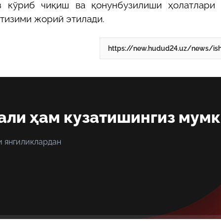
 кўриб чиқиш ва қонунбузилиши ҳолатлари 
тизими жорий этилади.
али ҳам кузатишингиз мум
и янгиликлардан