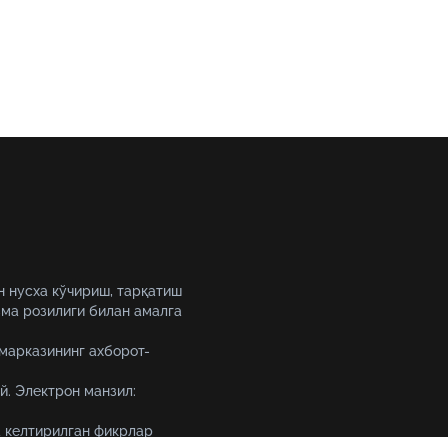
н нусха кўчириш, тарқатиш
ма розилиги билан амалга
 марказининг ахборот-
й. Электрон манзил:
 келтирилган фикрлар