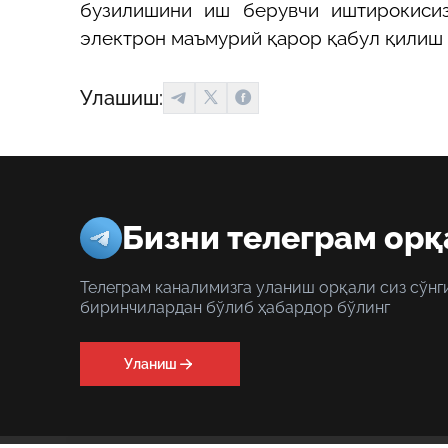
бузилишини иш берувчи иштирокисиз
электрон маъмурий қарор қабул қилиш 
Улашиш:
Бизни телеграм орқ
Телеграм каналимизга уланиш орқали сиз сўнг
биринчилардан бўлиб ҳабардор бўлинг
Уланиш