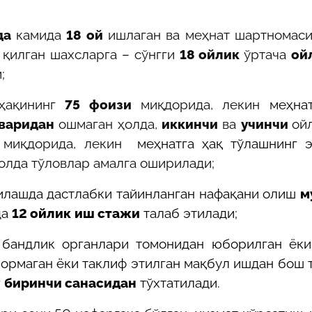
да
камида
18 ой
ишлаган ва меҳнат шартномас
 қилган шахсларга – сўнгги
18 ойлик
ўртача
ой
;
ҳақининг
75 фоизи
миқдорида, лекин
меҳна
варидан
ошмаган ҳолда,
иккинчи
ва
учинчи
ой
миқдорида, лекин
меҳнатга ҳақ тўлашнинг 
олда тўловлар амалга оширилади
;
илашда дастлабки тайинланган нафақани олиш
м
да
12 ойлик
иш стажи
талаб этилади;
 бандлик органлари томонидан юборилган ёки
бормаган ёки таклиф этилган мақбул ишдан бош 
г
биринчи санасидан
тўхтатилади.