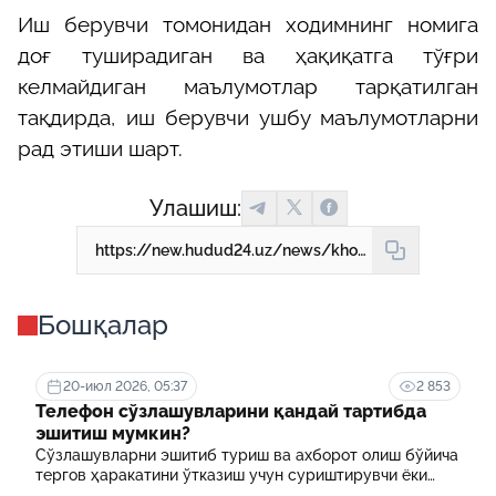
Иш берувчи томонидан ходимнинг номига
доғ туширадиган ва ҳақиқатга тўғри
келмайдиган маълумотлар тарқатилган
тақдирда, иш берувчи ушбу маълумотларни
рад этиши шарт.
Улашиш:
https://new.hudud24.uz/news/khodimning-ish-beruvchida-saklanaiotgan-shakhsga-doir-malumotlari-khimoia-kilinadimi
Бошқалар
20-июл 2026, 05:37
2 853
Телефон сўзлашувларини қандай тартибда
эшитиш мумкин?
Сўзлашувларни эшитиб туриш ва ахборот олиш бўйича
тергов ҳаракатини ўтказиш учун суриштирувчи ёки
терговчи тегишли илтимоснома киритади.