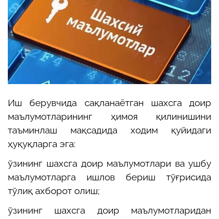
Иш берувчида сақланаётган шахсга доир
маълумотларининг ҳимоя қилинишини
таъминлаш мақсадида ходим қуйидаги
ҳуқуқларга эга:
ўзининг шахсга доир маълумотлари ва ушбу
маълумотларга ишлов бериш тўғрисида
тўлиқ ахборот олиш;
ўзининг шахсга доир маълумотларидан