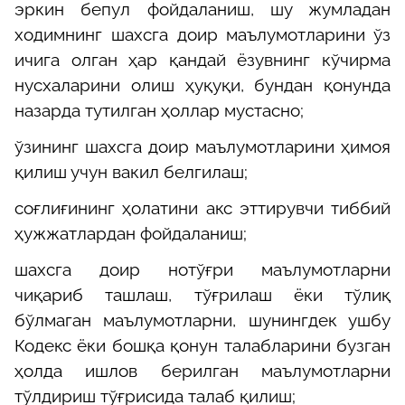
эркин бепул фойдаланиш, шу жумладан
ходимнинг шахсга доир маълумотларини ўз
ичига олган ҳар қандай ёзувнинг кўчирма
нусхаларини олиш ҳуқуқи, бундан қонунда
назарда тутилган ҳоллар мустасно;
ўзининг шахсга доир маълумотларини ҳимоя
қилиш учун вакил белгилаш;
соғлиғининг ҳолатини акс эттирувчи тиббий
ҳужжатлардан фойдаланиш;
шахсга доир нотўғри маълумотларни
чиқариб ташлаш, тўғрилаш ёки тўлиқ
бўлмаган маълумотларни, шунингдек ушбу
Кодекс ёки бошқа қонун талабларини бузган
ҳолда ишлов берилган маълумотларни
тўлдириш тўғрисида талаб қилиш;