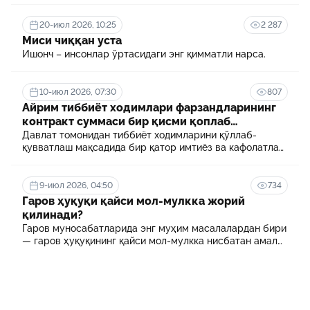
20-июл 2026, 10:25
2 287
Миси чиққан уста
Ишонч – инсонлар ўртасидаги энг қимматли нарса.
10-июл 2026, 07:30
807
Айрим тиббиёт ходимлари фарзандларининг
контракт суммаси бир қисми қоплаб
берилади
Давлат томонидан тиббиёт ходимларини қўллаб-
қувватлаш мақсадида бир қатор имтиёз ва кафолатлар
белгиланган. Шулардан бири айрим тиббиёт
ходимлари фарзандларининг олий таълим
муассасасида ўқиш учун тўланадиган контракт
9-июл 2026, 04:50
734
маблағининг бир қисмини қоплаб бериш тартибидир
Гаров ҳуқуқи қайси мол-мулкка жорий
қилинади?
Гаров муносабатларида энг муҳим масалалардан бири
— гаров ҳуқуқининг қайси мол-мулкка нисбатан амал
қилиши ҳисобланади.