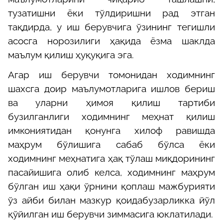
тузатишни ёки тўлдиришни рад этган
тақдирда, у иш берувчига ўзининг тегишли
асосга норозилиги ҳақида ёзма шаклда
маълум қилиш ҳуқуқига эга.
Агар иш берувчи томонидан ходимнинг
шахсга доир маълумотларига ишлов бериш
ва уларни ҳимоя қилиш тартиби
бузилганлиги ходимнинг меҳнат қилиш
имкониятидан қонунга хилоф равишда
маҳрум бўлишига сабаб бўлса ёки
ходимнинг меҳнатига ҳақ тўлаш миқдорининг
пасайишига олиб келса, ходимнинг маҳрум
бўлган иш ҳақи ўрнини қоплаш мажбурияти
ўз айби билан мазкур қоидабузарликка йўл
қўйилган иш берувчи зиммасига юклатилади.