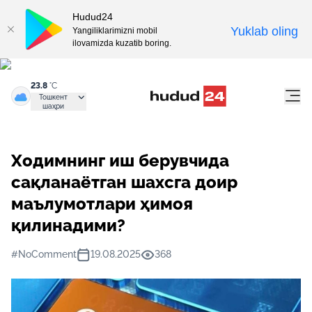
Hudud24
Yuklab oling
Yangiliklarimizni mobil
ilovamizda kuzatib boring.
23.8
°C
Тошкент
шаҳри
Ходимнинг иш берувчида
сақланаётган шахсга доир
маълумотлари ҳимоя
қилинадими?
#NoComment
19.08.2025
368