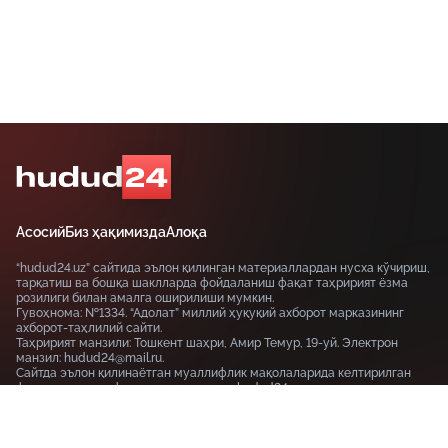
Асосий
Биз ҳақимизда
Алоқа
“hudud24.uz” сайтида эълон қилинган материаллардан нусха кўчириш,
тарқатиш ва бошқа шаклларда фойдаланиш фақат таҳририят ёзма
розилиги билан амалга оширилиши мумкин.
Гувоҳнома: №1334. “Адолат” миллий ҳуқуқий ахборот марказининг
ахборот-таҳлилий сайти.
Таҳририят манзили: Тошкент шаҳри, Амир Темур, 19-уй. Электрон
манзил: hudud24@mail.ru.
Сайтда эълон қилинаётган муаллифлик мақолаларида келтирилган
фикрлар муаллифга тегишли ва улар hudud24.uz таҳририяти нуқтаи
назарини ифода этмаслиги мумкин.