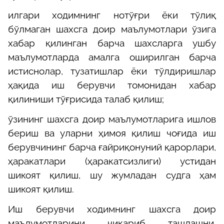
илгари ходимнинг нотўғри ёки тўлиқ
бўлмаган шахсга доир маълумотлари ўзига
хабар қилинган барча шахсларга ушбу
маълумотларда амалга оширилган барча
истиснолар, тузатишлар ёки тўлдиришлар
ҳақида иш берувчи томонидан хабар
қилиниши тўғрисида талаб қилиш;
ўзининг шахсга доир маълумотларига ишлов
бериш ва уларни ҳимоя қилиш чоғида иш
берувчининг барча ғайриқонуний қарорлари,
ҳаракатлари (ҳаракатсизлиги) устидан
шикоят қилиш, шу жумладан судга ҳам
шикоят қилиш.
Иш берувчи ходимнинг шахсга доир
маълумотларини чиқариб ташлашни,