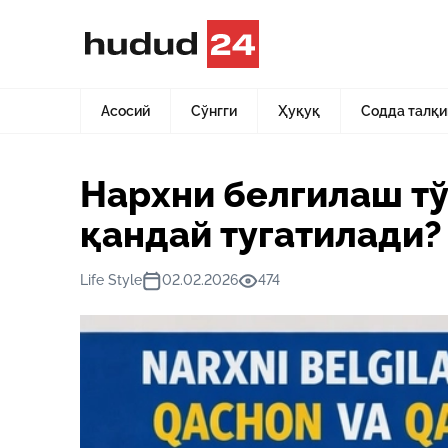
Асосий
Янгиликлар
Нархни белгилаш тўғрисидаги бит
Асосий
Сўнгги
Ҳуқуқ
Содда талқи
Нархни белгилаш тў
қандай тугатилади?
Life Style
02.02.2026
474