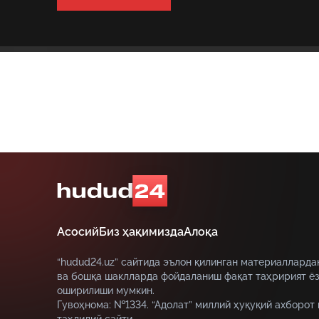
Асосий
Биз ҳақимизда
Алоқа
“hudud24.uz” сайтида эълон қилинган материалларда
ва бошқа шаклларда фойдаланиш фақат таҳририят ёз
оширилиши мумкин.
Гувоҳнома: №1334. “Адолат” миллий ҳуқуқий ахборот