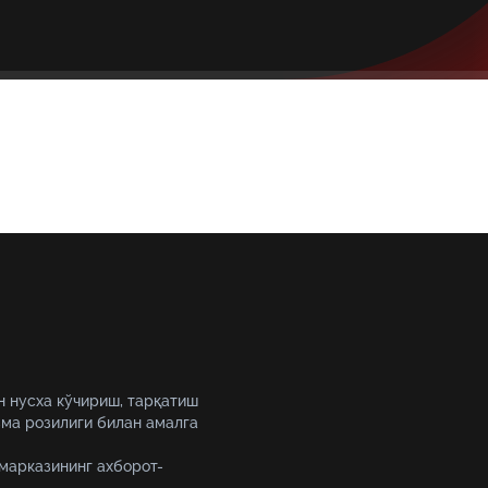
н нусха кўчириш, тарқатиш
ма розилиги билан амалга
 марказининг ахборот-