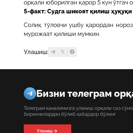
орқали юборилган қарор 5 кун ўтгач 
5-факт: Судга шикоят қилиш ҳуқуқ
Солиқ тўловчи ушбу қарордан нороз
мурожаат қилиши мумкин.
Улашиш:
Бизни телеграм орқ
Телеграм каналимизга уланиш орқали сиз сўнг
биринчилардан бўлиб ҳабардор бўлинг
Уланиш