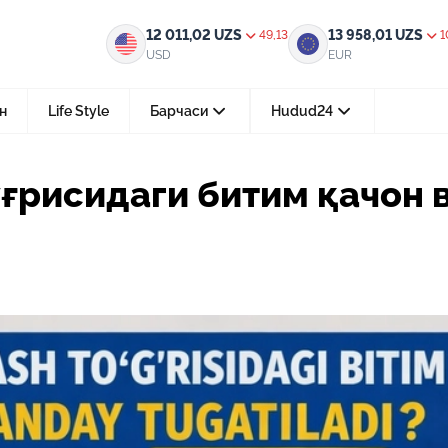
им қачон ва қандай тугатилади?
12 011,02
UZS
13 958,01
UZS
49,13
1
USD
EUR
н
Life Style
Барчаси
Hudud24
Тошкент ш.
ғрисидаги битим қачон 
05-август 2026, 04:36
Мустақилликнинг 35 йили: бирл
тараққиёт ва фаровонлик сари
24-июл 2026, 11:10
Электрон обуна: ҳуқуқий ахбо
тез ва қулай йўл
15-июл 2026, 05:11
Ҳуқуқий билимларни интеракт
форматда ўрганиш имконияти