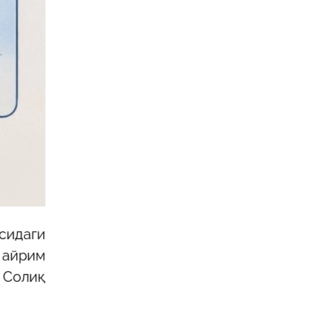
сидаги
 айрим
 Солиқ