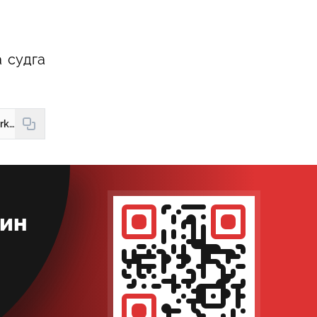
 судга
https://new.hudud24.uz/news/narkhni-belgilash-tugrisidagi-bitim-kachon-va-kandai-tugatiladi
кин