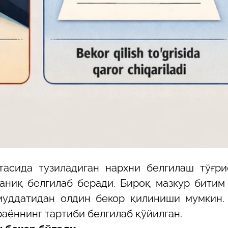
тасида тузиладиган нархни белгилаш тўғри
аниқ белгилаб беради. Бироқ мазкур битим
муддатидан олдин бекор қилиниши мумкин.
аённинг тартиби белгилаб қўйилган.