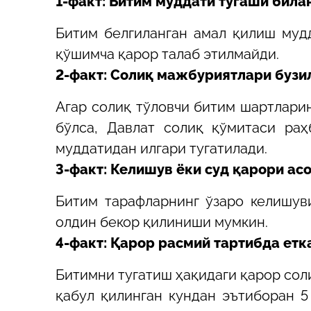
1-факт: Битим муддати тугаши била
Битим белгиланган амал қилиш мудд
қўшимча қарор талаб этилмайди.
2-факт: Солиқ мажбуриятлари бузи
Агар солиқ тўловчи битим шартларин
бўлса, Давлат солиқ қўмитаси ра
муддатидан илгари тугатилади.
3-факт: Келишув ёки суд қарори ас
Битим тарафларнинг ўзаро келишув
олдин бекор қилиниши мумкин.
4-факт: Қарор расмий тартибда етк
Битимни тугатиш ҳақидаги қарор сол
қабул қилинган кундан эътиборан 5