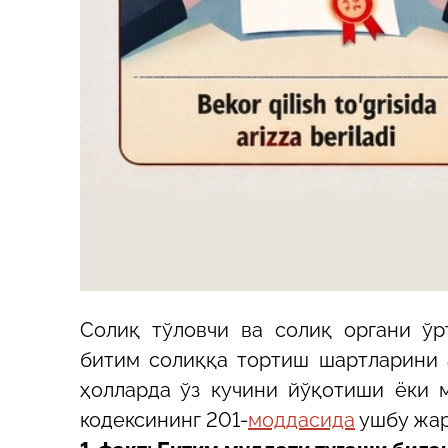
Солиқ тўловчи ва солиқ органи ўр
битим солиққа тортиш шартларини 
ҳолларда ўз кучини йўқотиши ёки 
кодексининг 201-
моддасида
ушбу жар