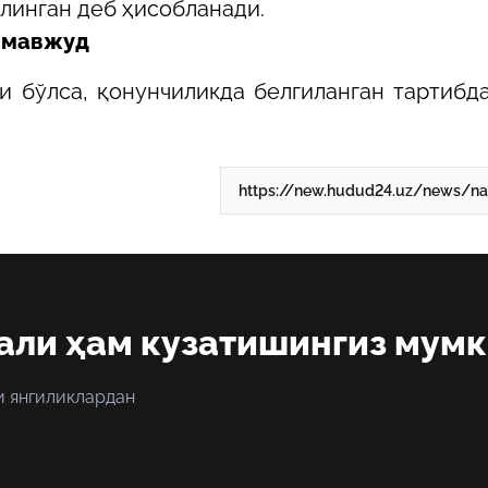
олинган деб ҳисобланади.
и мавжуд
и бўлса, қонунчиликда белгиланган тартибда
али ҳам кузатишингиз мум
и янгиликлардан