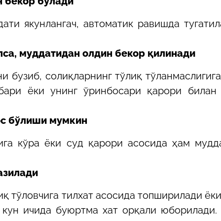
н бекор бўлади
ати якунлангач, автоматик равишда тугатил
лса, муддатидан олдин бекор қилинади
и бузиб, солиқларнинг тўлиқ тўланмаслигига
ҳбари ёки унинг ўринбосари қарори билан
ос бўлиши мумкин
ига кўра ёки суд қарори асосида ҳам мудд
азилади
иқ тўловчига тилхат асосида топширилади ёк
 кун ичида буюртма хат орқали юборилади.