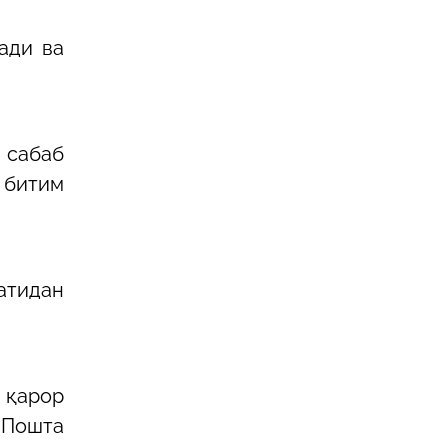
ади ва
 сабаб
 битим
атидан
и қарор
 Пошта