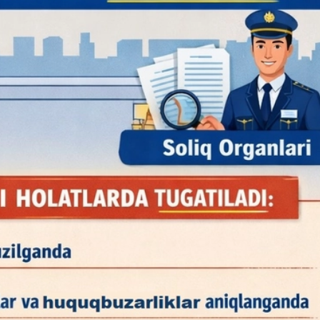
29-июн 2026, 10:29
Халқ билан очиқ мулоқот — ин
манфаатларига хизмат қилувч
давлат бошқарувининг муҳим 
25-июн 2026, 11:04
Электрон обуна: ҳуқуқий ахбо
тез ва қулай йўл
23-июн 2026, 10:05
Хусусий боғчада 5 ой ишлаб д
чиқиш мумкинми?