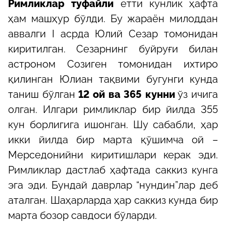
Римликлар туфайли
етти кунлик ҳафта
ҳам машҳур бўлди. Бу жараён милоддан
аввалги I асрда Юлий Сезар томонидан
киритилган. Сезарнинг буйруғи билан
астроном Созиген томонидан ихтиро
қилинган Юлиан тақвими бугунги кунда
таниш бўлган
12 ой ва 365 кунни
ўз ичига
олган. Илгари римликлар бир йилда 355
кун борлигига ишонган. Шу сабабли, ҳар
икки йилда бир марта қўшимча ой –
Мерседонийни киритишлари керак эди.
Римликлар дастлаб ҳафтада саккиз кунга
эга эди. Бундай даврлар “нундин”лар деб
аталган. Шаҳарларда ҳар саккиз кунда бир
марта бозор савдоси бўларди.