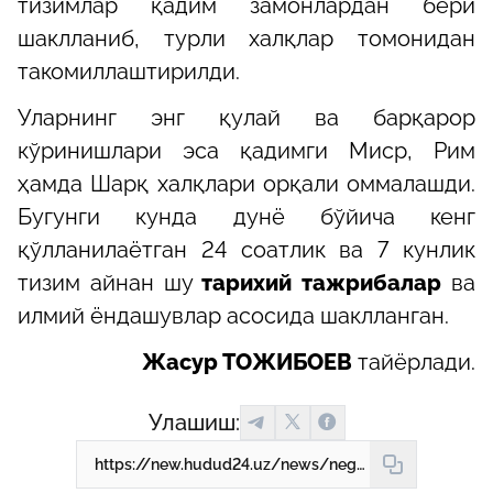
тизимлар қадим замонлардан бери
шаклланиб, турли халқлар томонидан
такомиллаштирилди.
Уларнинг энг қулай ва барқарор
кўринишлари эса қадимги Миср, Рим
ҳамда Шарқ халқлари орқали оммалашди.
Бугунги кунда дунё бўйича кенг
қўлланилаётган 24 соатлик ва 7 кунлик
тизим айнан шу
тарихий тажрибалар
ва
илмий ёндашувлар асосида шаклланган.
Жасур ТОЖИБОЕВ
тайёрлади.
Улашиш:
https://new.hudud24.uz/news/nega-khaftada-7-kun-sutkada-esa-24-soat-bor