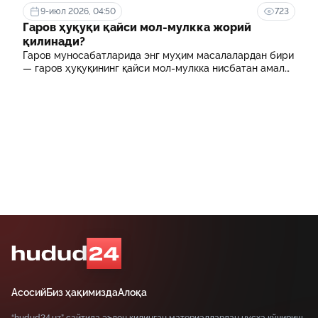
муассасасида ўқиш учун тўланадиган контракт
9-июл 2026, 04:50
723
маблағининг бир қисмини қоплаб бериш тартибидир
Гаров ҳуқуқи қайси мол-мулкка жорий
қилинади?
Гаров муносабатларида энг муҳим масалалардан бири
— гаров ҳуқуқининг қайси мол-мулкка нисбатан амал
қилиши ҳисобланади.
Асосий
Биз ҳақимизда
Алоқа