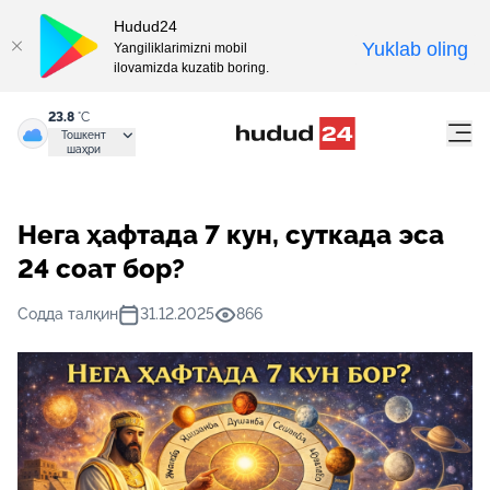
Hudud24
Yuklab oling
Yangiliklarimizni mobil
ilovamizda kuzatib boring.
23.8
°C
Тошкент
шаҳри
Нега ҳафтада 7 кун, суткада эса
24 соат бор?
Содда талқин
31.12.2025
866