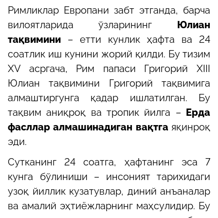
Римликлар Европани забт этганда, барча
вилоятларида ўзларининг
Юлиан
тақвимини
– етти кунлик ҳафта ва 24
соатлик иш кунини жорий қилди. Бу тизим
ХV асргача, Рим папаси Григорий ХIII
Юлиан тақвимини Григорий тақвимига
алмаштиргунга қадар ишлатилган. Бу
тақвим аниқроқ ва тропик йилга –
Ерда
фасллар алмашинадиган вақтга
яқинроқ
эди.
Сутканинг 24 соатга, ҳафтанинг эса 7
кунга бўлиниши – инсоният тарихидаги
узоқ йиллик кузатувлар, диний анъаналар
ва амалий эҳтиёжларнинг маҳсулидир. Бу