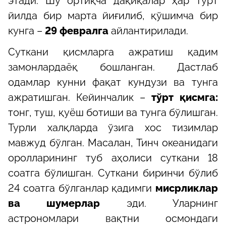
этади. Шу ортиқча дақиқалар ҳар тўрт
йилда бир марта йиғилиб, қўшимча бир
кунга –
29 февралга
айлантирилади.
Суткани қисмларга ажратиш қадим
замонлардаёқ бошланган. Дастлаб
одамлар кунни фақат кундузи ва тунга
ажратишган. Кейинчалик –
тўрт қисмга:
тонг, туш, қуёш ботиши ва тунга бўлишган.
Турли халқларда ўзига хос тизимлар
мавжуд бўлган. Масалан, Тинч океанидаги
оролларининг туб аҳолиси суткани 18
соатга бўлишган. Суткани биринчи бўлиб
24 соатга бўлганлар қадимги
мисрликлар
ва шумерлар
эди. Уларнинг
астрономлари вақтни осмондаги