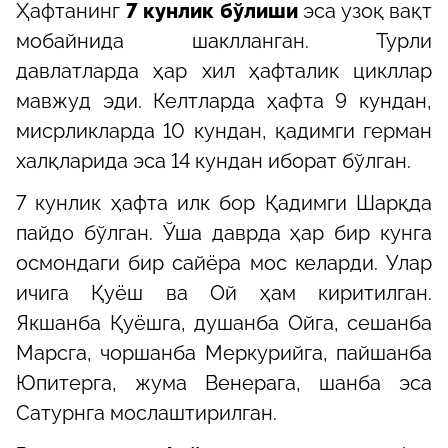
Ҳафтанинг
7 кунлик бўлиши
эса узоқ вақт
мобайнида шаклланган. Турли
давлатларда ҳар хил ҳафталик цикллар
мавжуд эди. Келтларда ҳафта 9 кундан,
мисрликларда 10 кундан, қадимги герман
халқларида эса 14 кундан иборат бўлган.
7 кунлик ҳафта илк бор Қадимги Шарқда
пайдо бўлган. Ўша даврда ҳар бир кунга
осмондаги бир сайёра мос келарди. Улар
ичига Қуёш ва Ой ҳам киритилган.
Якшанба Қуёшга, душанба Ойга, сешанба
Марсга, чоршанба Меркурийга, пайшанба
Юпитерга, жума Венерага, шанба эса
Сатурнга мослаштирилган.