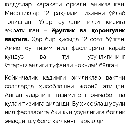
юлдузлар ҳаракати орқали аниқлашган.
Мисрликлар 12 рақамли тизимни ўйлаб
топишган. Улар суткани икки қисмга
ажратишган –
ёруғлик ва қоронғулик
вақтига.
Ҳар бир қисмда 12 соат бўлган.
Аммо бу тизим йил фаслларига қараб
кундуз ва тун узунлигининг
ўзгарувчанлиги туфайли ноқулай бўлган.
Кейинчалик қадимги римликлар вақтни
соатларда ҳисоблашни жорий этишди.
Айнан уларнинг тизими энг оммабоп ва
қулай тизимга айланди. Бу ҳисоблаш усули
йил фаслларига ёки кун узунлигига боғлиқ
эмасди, шу боис ҳам кенг тарқалди.