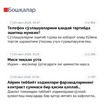
Бошқалар
20-июл 2026, 05:37
2 852
Телефон сўзлашувларини қандай тартибда
эшитиш мумкин?
Сўзлашувларни эшитиб туриш ва ахборот олиш бўйича
тергов ҳаракатини ўтказиш учун суриштирувчи ёки
терговчи тегишли илтимоснома киритади.
20-июл 2026, 10:25
2 286
Миси чиққан уста
Ишонч – инсонлар ўртасидаги энг қимматли нарса.
10-июл 2026, 07:30
797
Айрим тиббиёт ходимлари фарзандларининг
контракт суммаси бир қисми қоплаб
берилади
Давлат томонидан тиббиёт ходимларини қўллаб-
қувватлаш мақсадида бир қатор имтиёз ва кафолатлар
белгиланган. Шулардан бири айрим тиббиёт
ходимлари фарзандларининг олий таълим