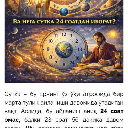
Сутка – бу Ернинг ўз ўқи атрофида бир
марта тўлиқ айланиши давомида ўтадиган
вақт. Аслида, бу айланиш аниқ
24 соат
эмас,
балки 23 соат 56 дақиқа давом