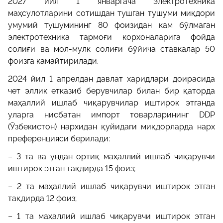
2027 йил 1 январгача электротехника
маҳсулотларини сотишдан тушган тушуми миқдори
умумий тушумининг 80 фоизидан кам бўлмаган
электротехника тармоғи корхоналарига фойда
солиғи ва мол-мулк солиғи бўйича ставкалар 50
фоизга камайтирилади.
2024 йил 1 апрелдан давлат харидлари доирасида
чет эллик етказиб берувчилар билан бир қаторда
маҳаллий ишлаб чиқарувчилар иштирок этганда
уларга нисбатан импорт товарларининг DDP
(Ўзбекистон) нархидан қуйидаги миқдорларда нарх
преференцияси берилади:
– 3 та ва ундан ортиқ маҳаллий ишлаб чиқарувчи
иштирок этган тақдирда 15 фоиз;
– 2 та маҳаллий ишлаб чиқарувчи иштирок этган
тақдирда 12 фоиз;
– 1 та маҳаллий ишлаб чиқарувчи иштирок этган