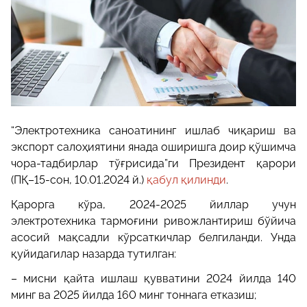
“Электротехника саноатининг ишлаб чиқариш ва
экспорт салоҳиятини янада оширишга доир қўшимча
чора-тадбирлар тўғрисида”ги Президент қарори
(ПҚ–15-сон, 10.01.2024 й.)
қабул қилинди
.
Қарорга кўра, 2024-2025 йиллар учун
электротехника тармоғини ривожлантириш бўйича
асосий мақсадли кўрсаткичлар белгиланди. Унда
қуйидагилар назарда тутилган:
– мисни қайта ишлаш қувватини 2024 йилда 140
минг ва 2025 йилда 160 минг тоннага етказиш;