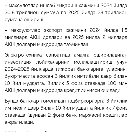
– маҳсулотлар ишлаб чиқариш ҳажмини 2024 йилда
30,8 триллион сўмгача ва 2025 йилда 38 триллион
сўмгача ошириш;
– маҳсулотлар экспорт ҳажмини 2024 йилда 1,5
миллиард АҚШ доллари ва 2025 йилда 2 миллард
АҚШ доллари миқдорида таъминлаш.
Электротехника саноатида амалга ошириладиган
инвестиция лойиҳаларини молиялаштириш учун
2024-2026 йилларда тижорат банкларига, уларнинг
буюртмасига асосан 3 йиллик имтиёзли давр билан
10 йил муддатга, йиллик 5 фоиз ставкада 100 млн
АҚШ доллари миқдорида кредит линияси очилади.
Бунда банклар томонидан тадбиркорларга 3 йиллик
имтиёзли давр билан 10 йил муддатга йиллик 7 фоиз
ставкада (шундан 2 фоиз банк маржаси) кредитлар
ажратилади.