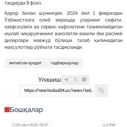
тақдирда 8 фоиз.
Қарор билан шунингдек, 2024 йил 1 февралдан
Ўзбекистонга олиб киришда уларнинг сифати,
хавфсизлиги ва сервис кафолатини таъминлайдиган
ишлаб чиқарувчининг ваколатли вакили ёки расмий
дилерлари мавжуд бўлиши талаб қилинадиган
маҳсулотлар рўйхати тасдиқланди.
имтиёзли кредит
тадбиркорлар
Улашиш:
https://new.hudud24.uz/news/tadbirkorlarga-elektrotekhnika-sanoatidagi-investitsiia-loiikhalari-uchun-imtiiozli-kreditlar-beriladi
Бошқалар
20-июл 2026, 05:37
2 836