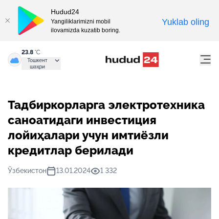
Hudud24
Yuklab oling
Yangiliklarimizni mobil
ilovamizda kuzatib boring.
23.8
°C
Тошкент
шаҳри
Тадбиркорларга электротехника
саноатидаги инвестиция
лойиҳалари учун имтиёзли
кредитлар берилади
Ўзбекистон
13.01.2024
1 332