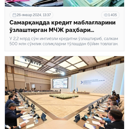
26-январ 2024, 13:37
1 405
Самарқандда кредит маблағларини
ўзлаштирган МЧЖ раҳбари
аниқланди. Бундай ҳолатларда
У 2,2 млрд сўм имтиёзли кредитни ўзлаштириб, салкам
қандай жазо берилиши мумкин?
500 млн сўмлик солиқларни тўлашдан бўйин товлаган.