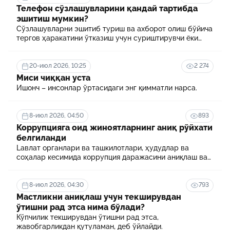
Телефон сўзлашувларини қандай тартибда
эшитиш мумкин?
Сўзлашувларни эшитиб туриш ва ахборот олиш бўйича
тергов ҳаракатини ўтказиш учун суриштирувчи ёки
терговчи тегишли илтимоснома киритади.
20-июл 2026, 10:25
2 274
Миси чиққан уста
Ишонч – инсонлар ўртасидаги энг қимматли нарса.
8-июл 2026, 04:50
893
Коррупцияга оид жиноятларнинг аниқ рўйхати
белгиланди
Lавлат органлари ва ташкилотлари, ҳудудлар ва
соҳалар кесимида коррупция даражасини аниқлаш ва
уни минималлаштириш мақсадида коррупцияга оид
хавф-хатарлар харитаси шакллантирилади
8-июл 2026, 04:30
793
Мастликни аниқлаш учун текширувдан
ўтишни рад этса нима бўлади?
Кўпчилик текширувдан ўтишни рад этса,
жавобгарликдан қутуламан, деб ўйлайди.