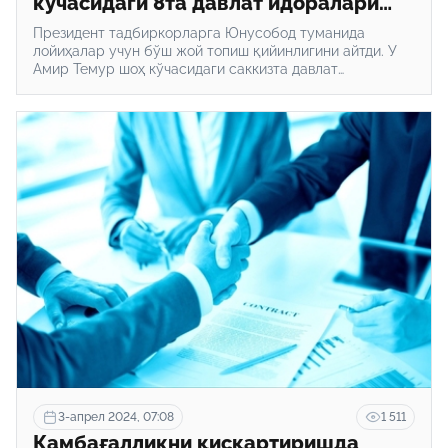
кўчасидаги 8та давлат идоралари
биноси бизнес лойиҳалари учун
Президент тадбиркорларга Юнусобод туманида
тадбиркорларга берилади
лойиҳалар учун бўш жой топиш қийинлигини айтди. У
Амир Темур шоҳ кўчасидаги саккизта давлат
идорасининг эски биноларини реконструкция қилиш ва
савдо объектлари, офис ва ерости автотураргоҳига эга
меҳмонхоналар қуриш учун тадбиркорларга беришни
таклиф этди.
3-апрел 2024, 07:08
1 511
Камбағалликни қисқартиришда