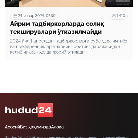
24-январ 2024, 07:30
1 410
Айрим тадбиркорларда солиқ
текширувлари ўтказилмайди
2024 йил 1 апрелдан тадбиркорларга субсидия, имтиёз
ва преференциялар уларнинг рейтинг даражасидан
келиб чиққан ҳолда жорий этилади.
Асосий
Биз ҳақимизда
Алоқа