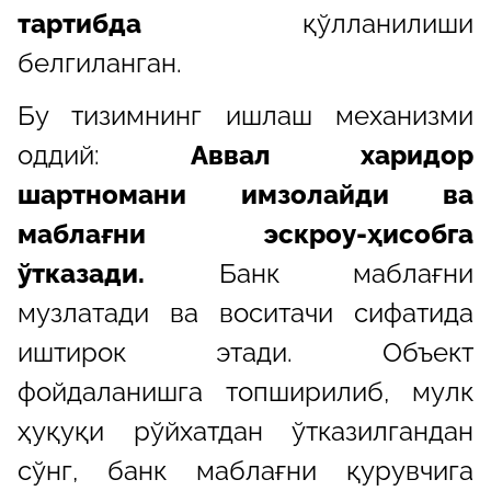
тартибда
қўлланилиши
белгиланган.
Бу тизимнинг ишлаш механизми
оддий:
Аввал харидор
шартномани имзолайди ва
маблағни эскроу-ҳисобга
ўтказади.
Банк маблағни
музлатади ва воситачи сифатида
иштирок этади. Объект
фойдаланишга топширилиб, мулк
ҳуқуқи рўйхатдан ўтказилгандан
сўнг, банк маблағни қурувчига