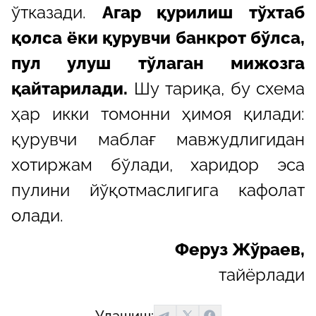
ўтказади.
Агар қурилиш тўхтаб
қолса ёки қурувчи банкрот бўлса,
пул улуш тўлаган мижозга
қайтарилади.
Шу тариқа, бу схема
ҳар икки томонни ҳимоя қилади:
қурувчи маблағ мавжудлигидан
хотиржам бўлади, харидор эса
пулини йўқотмаслигига кафолат
олади.
Феруз Жўраев,
тайёрлади