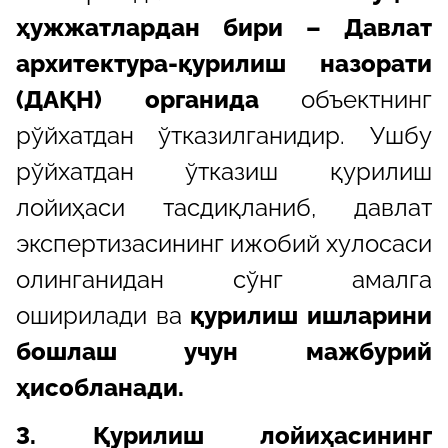
ҳужжатлардан бири – Давлат
архитектура-қурилиш назорати
(ДАҚН) органида
объектнинг
рўйхатдан ўтказилганидир. Ушбу
рўйхатдан ўтказиш қурилиш
лойиҳаси тасдиқланиб, давлат
экспертизасининг ижобий хулосаси
олинганидан сўнг амалга
оширилади ва
қурилиш ишларини
бошлаш учун мажбурий
ҳисобланади.
3. Қурилиш лойиҳасининг