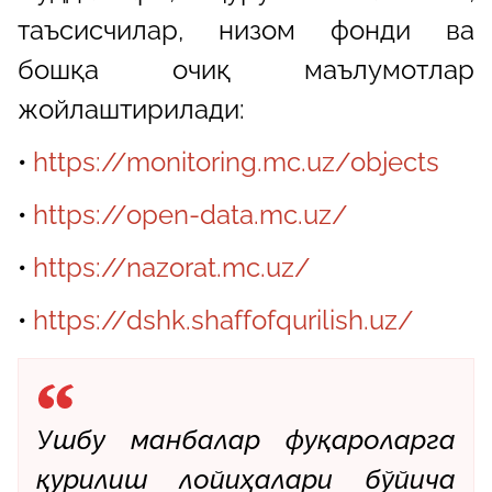
таъсисчилар, низом фонди ва
бошқа очиқ маълумотлар
жойлаштирилади:
•
https://monitoring.mc.uz/objects
•
https://open-data.mc.uz/
•
https://nazorat.mc.uz/
•
https://dshk.shaffofqurilish.uz/
Ушбу манбалар фуқароларга
қурилиш лойиҳалари бўйича