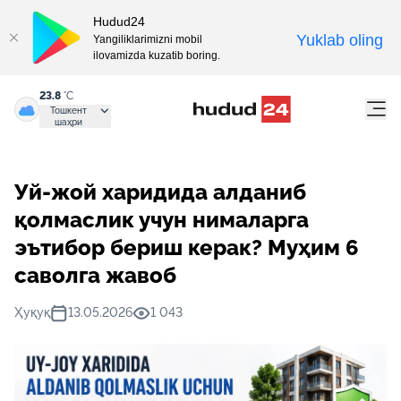
Hudud24
Yuklab oling
Yangiliklarimizni mobil
ilovamizda kuzatib boring.
23.8
°C
Тошкент
шаҳри
Уй-жой харидида алданиб
қолмаслик учун нималарга
эътибор бериш керак? Муҳим 6
саволга жавоб
Ҳуқуқ
13.05.2026
1 043