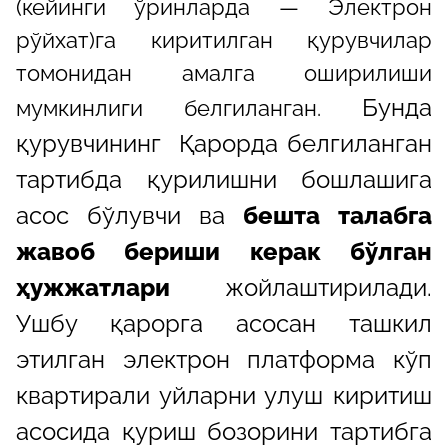
(кейинги ўринларда — Электрон
рўйхат)га киритилган қурувчилар
томонидан амалга оширилиши
Бунда
мумкинлиги белгиланган.
қурувчининг Қарорда белгиланган
тартибда қурилишни бошлашига
асос бўлувчи ва
бешта талабга
жавоб бериши керак бўлган
ҳужжатлари
жойлаштирилади.
Ушбу қарорга асосан ташкил
этилган электрон платформа кўп
квартирали уйларни улуш киритиш
асосида қуриш бозорини тартибга