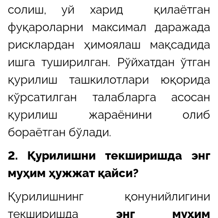
солиш, уй харид қилаётган
фуқароларни максимал даражада
рисклардан ҳимоялаш мақсадида
ишга туширилган. Рўйхатдан ўтган
қурилиш ташкилотлари юқорида
кўрсатилган талабларга асосан
қурилиш жараёнини олиб
бораётган бўлади.
2. Қурилишни текширишда энг
муҳим ҳужжат қайси?
Қурилишнинг қонунийлигини
текширишда
энг муҳим