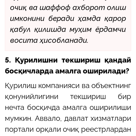
очиқ ва шаффоф ахборот олиш
имконини беради ҳамда қарор
қабул қилишда муҳим ёрдамчи
восита ҳисобланади.
5. Қурилишни текшириш қандай
босқичларда амалга оширилади?
Қурилиш компанияси ва объектнинг
қонунийлигини текшириш бир
нечта босқичда амалга оширилиши
мумкин. Аввало, давлат хизматлари
портали орқали очиқ реестрлардан