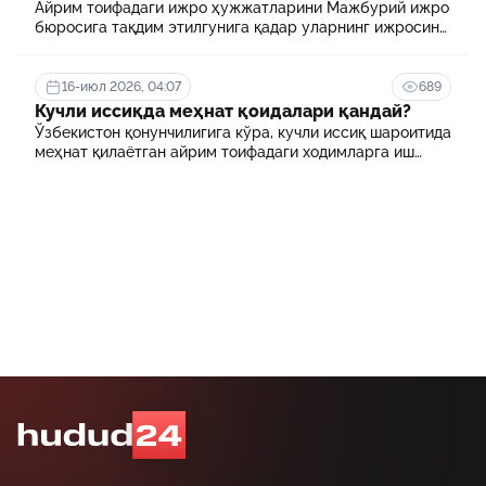
ҳисобланади? 5 муҳим факт
Айрим тоифадаги ижро ҳужжатларини Мажбурий ижро
бюросига тақдим этилгунига қадар уларнинг ижросини
таъминламаслик маъмурий ҳуқуқбузарлик
ҳисобланади.
16-июл 2026, 04:07
689
Кучли иссиқда меҳнат қоидалари қандай?
Ўзбекистон қонунчилигига кўра, кучли иссиқ шароитида
меҳнат қилаётган айрим тоифадаги ходимларга иш
куни давомида қўшимча танаффуслар берилиши
мумкин. Шунингдек, иш берувчилар дам олиш учун
қулай шароит яратиши ва зарур ҳолларда ходимларни
масофавий ишга ўтказиши мумкин.