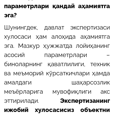
параметрлари қандай аҳамиятга
эга?
Шунингдек, давлат экспертизаси
хулосаси ҳам алоҳида аҳамиятга
эга. Мазкур ҳужжатда лойиҳанинг
асосий параметрлари –
биноларнинг қаватлилиги, техник
ва меъморий кўрсаткичлари ҳамда
амалдаги шаҳарсозлик
меъёрларига мувофиқлиги акс
эттирилади.
Экспертизанинг
ижобий хулосасисиз объектни