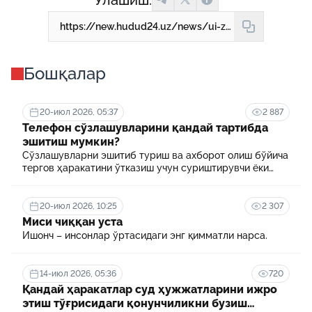
Улашиш:
https://new.hudud24.uz/news/ui-zhoi-kharidida-aldanib-kolmaslik-uchun-nimalarga-etibor-berish-kerak-mukhim-6-savolga-zhavob
Бошқалар
20-июл 2026, 05:37
2 887
Телефон сўзлашувларини қандай тартибда
эшитиш мумкин?
Сўзлашувларни эшитиб туриш ва ахборот олиш бўйича
тергов ҳаракатини ўтказиш учун суриштирувчи ёки
терговчи тегишли илтимоснома киритади.
20-июл 2026, 10:25
2 307
Миси чиққан уста
Ишонч – инсонлар ўртасидаги энг қимматли нарса.
14-июл 2026, 05:36
720
Қандай ҳаракатлар суд ҳужжатларини ижро
этиш тўғрисидаги қонунчиликни бузиш