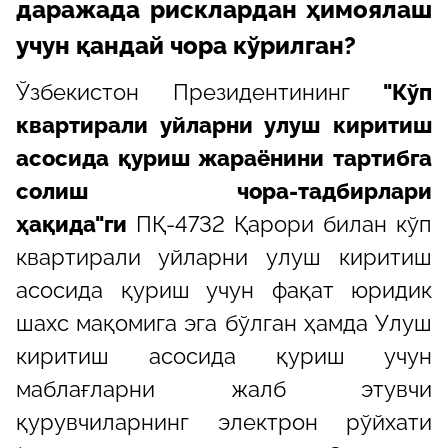
даражада рисклардан ҳимоялаш
учун қандай чора кўрилган?
Ўзбекистон Президентининг
"Кўп
квартирали уйларни улуш киритиш
асосида қуриш жараёнини тартибга
солиш чора-тадбирлари
ҳақида"ги
ПҚ-4732 Қарори билан кўп
квартирали уйларни улуш киритиш
асосида қуриш учун фақат юридик
шахс мақомига эга бўлган ҳамда Улуш
киритиш асосида қуриш учун
маблағларни жалб этувчи
қурувчиларнинг электрон рўйхати