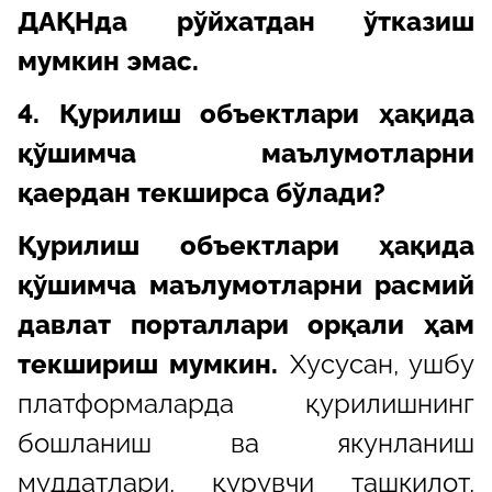
ДАҚНда рўйхатдан ўтказиш
мумкин эмас.
4. Қурилиш объектлари ҳақида
қўшимча маълумотларни
қаердан текширса бўлади?
Қурилиш объектлари ҳақида
қўшимча маълумотларни расмий
давлат порталлари орқали ҳам
текшириш мумкин.
Хусусан, ушбу
платформаларда қурилишнинг
бошланиш ва якунланиш
муддатлари, қурувчи ташкилот,