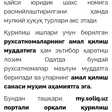
қайси юридик шахс номига
расмийлаштирилгани ҳамда
мулкий ҳуқуқ турлари акс этади.
Қурилиш ишлари учун берилган
рухсатномаларнинг амал қилиш
муддатига
ҳам эътибор қаратиш
лозим. Одатда бундай
рухсатномалар маълум муддатга
берилади ва уларнинг
амал қилиш
санаси муҳим аҳамиятга эга.
Бундан ташқари,
my.soliq.uz
портали орқали қурилиш