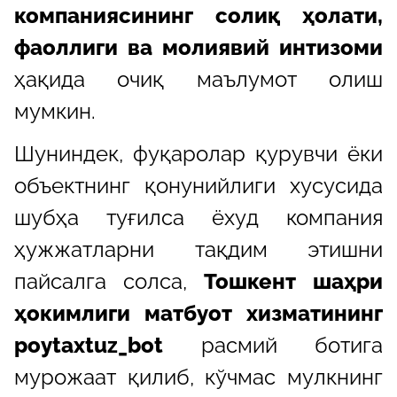
компаниясининг солиқ ҳолати,
фаоллиги ва молиявий интизоми
ҳақида очиқ маълумот олиш
мумкин.
Шуниндек, фуқаролар қурувчи ёки
объектнинг қонунийлиги хусусида
шубҳа туғилса ёхуд компания
ҳужжатларни тақдим этишни
пайсалга солса,
Тошкент шаҳри
ҳокимлиги матбуот хизматининг
poytaxtuz_bot
расмий ботига
мурожаат қилиб, кўчмас мулкнинг