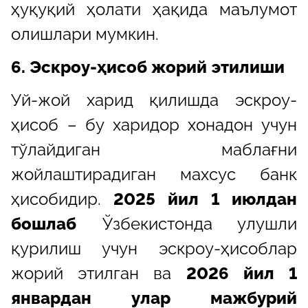
ҳуқуқий ҳолати ҳақида маълумот
олишлари мумкин.
6. Эскроу-ҳисоб жорий этилиши
Уй-жой харид қилишда эскроу-
ҳисоб – бу харидор хонадон учун
тўлайдиган маблағни
жойлаштирадиган махсус банк
ҳисобидир.
2025 йил 1 июлдан
бошлаб
Ўзбекистонда улушли
қурилиш учун эскроу-ҳисоблар
жорий этилган ва
2026 йил 1
январдан улар мажбурий