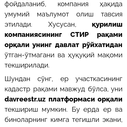
фойдаланиб, компания ҳақида
умумий маълумот олиш тавсия
этилади. Хусусан,
қурилиш
компаниясининг СТИР рақами
орқали унинг давлат рўйхатидан
ўтган-ўтмагани ва ҳуқуқий мақоми
текширилади.
Шундан сўнг, ер участкасининг
кадастр рақами мавжуд бўлса, уни
davreestr.uz платформаси орқали
текшириш мумкин. Бу ерда ер ва
биноларнинг кимга тегишли экани,