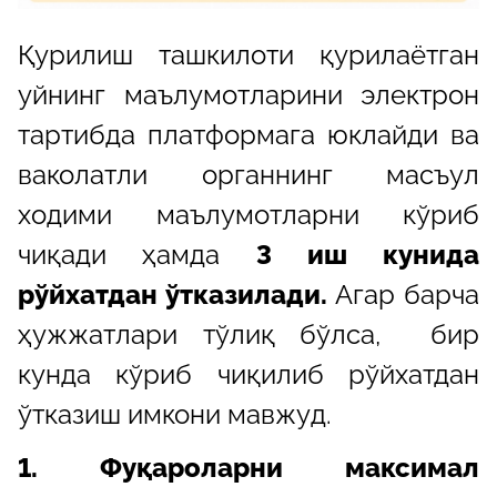
Қурилиш ташкилоти қурилаётган
уйнинг маълумотларини электрон
тартибда платформага юклайди ва
ваколатли органнинг масъул
ходими маълумотларни кўриб
чиқади ҳамда
3 иш кунида
рўйхатдан ўтказилади.
Агар барча
ҳужжатлари тўлиқ бўлса, бир
кунда кўриб чиқилиб рўйхатдан
ўтказиш имкони мавжуд.
1. Фуқароларни максимал