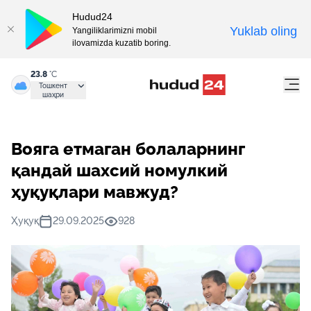
Hudud24
Yuklab oling
Yangiliklarimizni mobil
ilovamizda kuzatib boring.
23.8
°C
Тошкент
шаҳри
Вояга етмаган болаларнинг
қандай шахсий номулкий
ҳуқуқлари мавжуд?
Ҳуқуқ
29.09.2025
928