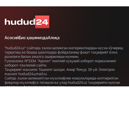
Асосий
Биз ҳақимизда
Алоқа
“hudud24.uz” сайтида эълон қилинган материаллардан нусха кўчириш,
тарқатиш ва бошқа шаклларда фойдаланиш фақат таҳририят ёзма
розилиги билан амалга оширилиши мумкин.
Гувоҳнома: №1334. “Адолат” миллий ҳуқуқий ахборот марказининг
ахборот-таҳлилий сайти.
Таҳририят манзили: Тошкент шаҳри, Амир Темур, 19-уй. Электрон
манзил: hudud24@mail.ru.
Сайтда эълон қилинаётган муаллифлик мақолаларида келтирилган
фикрлар муаллифга тегишли ва улар hudud24.uz таҳририяти нуқтаи
назарини ифода этмаслиги мумкин.
Тошкент шаҳри, 19-уй Амир Темур шоҳкўчаси, Tashkent
100115
+99855-510-47-87
Фойдаланиш шартлари
Махфийлик сиёсати