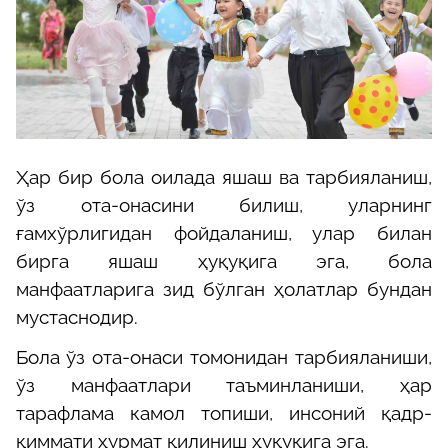
Ҳар бир бола оилада яшаш ва тарбияланиш,
ўз ота-онасини билиш, уларнинг
ғамхўрлигидан фойдаланиш, улар билан
бирга яшаш ҳуқуқига эга, бола
манфаатларига зид бўлган ҳолатлар бундан
мустаснодир.
Бола ўз ота-онаси томонидан тарбияланиши,
ўз манфаатлари таъминланиши, ҳар
тарафлама камол топиши, инсоний қадр-
қиммати ҳурмат қилиниш ҳуқуқига эга.