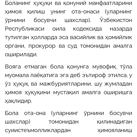
Боланинг ҳуқуқи ва қонуний манфаатларини
ҳимоя қилиш унинг ота-онаси (уларнинг
ўрнини босувчи шахслар),
Ўзбекистон
Республикаси оила к
одекс
и
да назарда
тутилган ҳолларда эса васийлик ва ҳомийлик
органи, прокурор ва суд томонидан амалга
оширилади.
Вояга етмаган бола қонунга мувофиқ тўла
муомала лаёқатига эга деб эътироф этилса, у
ўз ҳуқуқ ва мажбуриятларини, шу жумладан
ҳимоя ҳуқуқини мустақил амалга оширишга
ҳақлидир.
Бола ота-она (уларнинг ўрнини босувчи
шахслар) томонидан қилинадиган
суиистеъмолликлардан ҳимояланиш