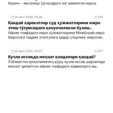
Ишонч – инсонлар ўртасидаги энг қимматли нарса.
14-июл 2026, 05:36
710
Қандай ҳаракатлар суд ҳужжатларини ижро
этиш тўғрисидаги қонунчиликни бузиш
ҳисобланади? 5 муҳим факт
Айрим тоифадаги ижро ҳужжатларини Мажбурий ижро
бюросига тақдим этилгунига қадар уларнинг ижросини
таъминламаслик маъмурий ҳуқуқбузарлик
ҳисобланади.
16-июл 2026, 04:07
677
Кучли иссиқда меҳнат қоидалари қандай?
Ўзбекистон қонунчилигига кўра, кучли иссиқ шароитида
меҳнат қилаётган айрим тоифадаги ходимларга иш
куни давомида қўшимча танаффуслар берилиши
мумкин. Шунингдек, иш берувчилар дам олиш учун
қулай шароит яратиши ва зарур ҳолларда ходимларни
масофавий ишга ўтказиши мумкин.