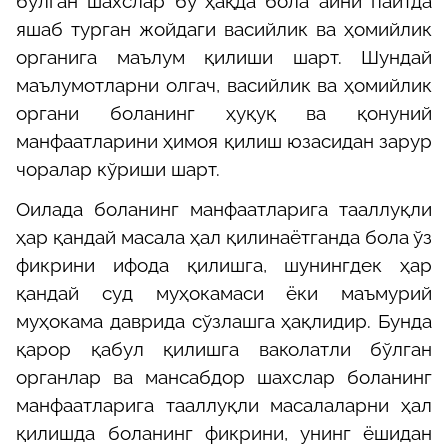
бўлган шахслар бу ҳақда бола айни пайтда
яшаб турган жойдаги васийлик ва ҳомийлик
органига маълум қилиши шарт. Шундай
маълумотларни олгач, васийлик ва ҳомийлик
органи боланинг ҳуқуқ ва қонуний
манфаатларини ҳимоя қилиш юзасидан зарур
чоралар кўриши шарт.
Оилада боланинг манфаатларига тааллуқли
ҳар қандай масала ҳал қилинаётганда бола ўз
фикрини ифода қилишга, шунингдек ҳар
қандай суд муҳокамаси ёки маъмурий
муҳокама даврида сўзлашга ҳақлидир. Бунда
қарор қабул қилишга ваколатли бўлган
органлар ва мансабдор шахслар боланинг
манфаатларига тааллуқли масалаларни ҳал
қилишда боланинг фикрини, унинг ёшидан