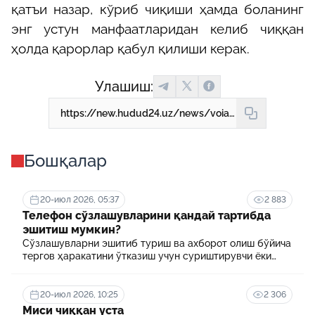
қатъи назар, кўриб чиқиши ҳамда боланинг
энг устун манфаатларидан келиб чиққан
ҳолда қарорлар қабул қилиши керак.
Улашиш:
https://new.hudud24.uz/news/voiaga-etmagan-bolalarning-kandai-shakhsii-nomulkii-khukuklari-mavzhud
Бошқалар
20-июл 2026, 05:37
2 883
Телефон сўзлашувларини қандай тартибда
эшитиш мумкин?
Сўзлашувларни эшитиб туриш ва ахборот олиш бўйича
тергов ҳаракатини ўтказиш учун суриштирувчи ёки
терговчи тегишли илтимоснома киритади.
20-июл 2026, 10:25
2 306
Миси чиққан уста