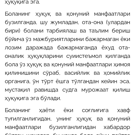
ҳуқуқига эга.
Боланинг ҳуқуқ ва қонуний манфаатлари
бузилганда, шу жумладан, ота-она (улардан
бири) болани тарбиялаш ва таълим бериш
бўйича ўз мажбуриятларини бажармаган ёки
лозим даражада бажармаганда ёхуд ота-
оналик ҳуқуқларини суиистеъ
мол қилганда
бола ўз ҳуқуқ ва қонуний манфаатлари ҳимоя
қилинишини сўраб, васийлик ва ҳомийлик
органига, ўн тўрт ёшга тўлгандан кейин эса,
мустақил равишда судга мурожаат қилиш
ҳуқуқига эга
бўлади
.
Боланинг ҳаёти ёки соғлиғига хавф
туғилганлигидан, унинг ҳуқуқ ва қонуний
манфаатлари бузилганлигидан хабардор