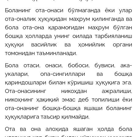
Боланинг ота-онаси бўлмаганда ёки улар
ота-оналик ҳуқуқидан маҳрум қилинганда ва
бола ота-она қарамоғидан маҳрум бўлган
бошқа ҳолларда унинг оилада тарбияланиш
ҳуқуқи васийлик ва ҳомийлик органи
томонидан таъминланади.
Бола отаси, онаси, бобоси, бувиси, ака-
укалари, опа-сингиллари ва бошқа
қариндошлари билан кўришиш ҳуқуқига эга.
Ота-онасининг никоҳдан ажралиши,
никоҳнинг ҳақиқий эмас деб топилиши ёки
ота-онанинг бошқа-бошқа яшаши боланинг
ҳуқуқларига таъсир қилмайди.
Ота ва она алоҳида яшаган ҳолда бола