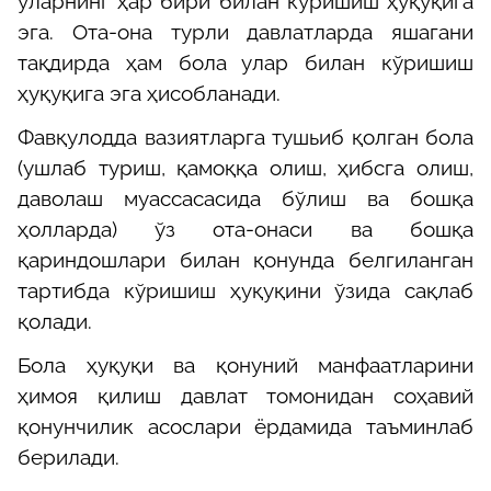
уларнинг ҳар бири билан кўришиш ҳуқуқига
эга. Ота-она турли давлатларда яшагани
тақдирда ҳам бола улар билан кўришиш
ҳуқуқига эга
ҳисобланади
.
Фавқулодда вазиятларга тушьиб қолган бола
(ушлаб туриш, қамоққа олиш, ҳибсга олиш,
даволаш муассасасида бўлиш ва бошқа
ҳолларда) ўз ота-онаси ва бошқа
қариндошлари билан қонунда белгиланган
тартибда кўришиш ҳуқуқи
ни ўзида сақлаб
қолади
.
Бола ҳуқуқи ва қонуний манфаатларини
ҳимоя қилиш
давлат томонидан соҳавий
қонунчилик асослари ёрдамида таъминлаб
берилади.