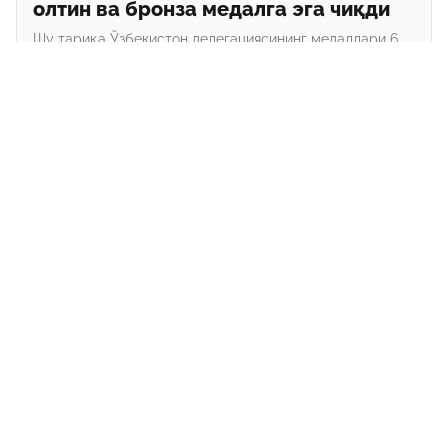
олтин ва бронза медалга эга чиқди
Шу тариқа Ўзбекистон делегациясининг медаллари 6
тага етди. Яъни, 2 та олтин, 2 та кумуш ва 2 бронза.
Асосий
Биз ҳақимизда
Алоқа
“hudud24.uz” сайтида эълон қилинган материаллардан нусха кўчириш,
тарқатиш ва бошқа шаклларда фойдаланиш фақат таҳририят ёзма
розилиги билан амалга оширилиши мумкин.
Гувоҳнома: №1334. “Адолат” миллий ҳуқуқий ахборот марказининг
ахборот-таҳлилий сайти.
Таҳририят манзили: Тошкент шаҳри, Амир Темур, 19-уй. Электрон
манзил: hudud24@mail.ru.
Сайтда эълон қилинаётган муаллифлик мақолаларида келтирилган
фикрлар муаллифга тегишли ва улар hudud24.uz таҳририяти нуқтаи
назарини ифода этмаслиги мумкин.