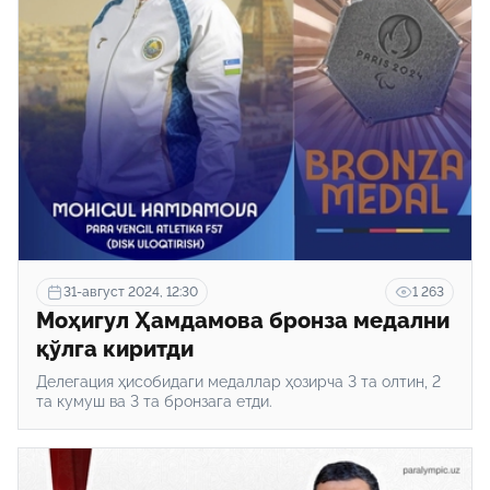
31-август 2024, 12:30
1 263
Моҳигул Ҳамдамова бронза медални
қўлга киритди
Делегация ҳисобидаги медаллар ҳозирча 3 та олтин, 2
та кумуш ва 3 та бронзага етди.