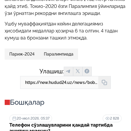
қайд этиб, Токио-2020 ёзги Паралимпия ўйинларида
ўзи ўрнатган рекордни янгилашга эришди.
Ушбу муваффақиятдан кейин делегациямиз
ҳисобидаги медаллар ҳозирча 6 та олтин, 4 тадан
кумуш ва бронзани ташкил этмоқда.
Париж-2024
Паралимпиада
Улашиш:
https://new.hudud24.uz/news/boburzhon-omonov-2-karra-paralimpiiada-chempioni-buldi
Бошқалар
20-июл 2026, 05:37
2 828
Телефон сўзлашувларини қандай тартибда
эшитиш мумкин?