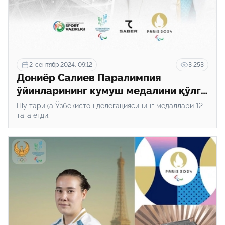
2-сентябр 2024, 09:12
3 253
Дониёр Салиев Паралимпия
ўйинларининг кумуш медалини қўлга
киритди
Шу тариқа Ўзбекистон делегациясининг медаллари 12
тага етди.