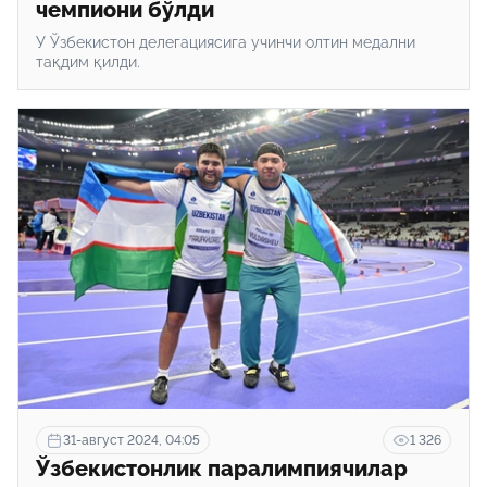
чемпиони бўлди
У Ўзбекистон делегациясига учинчи олтин медални
тақдим қилди.
31-август 2024, 04:05
1 326
Ўзбекистонлик паралимпиячилар