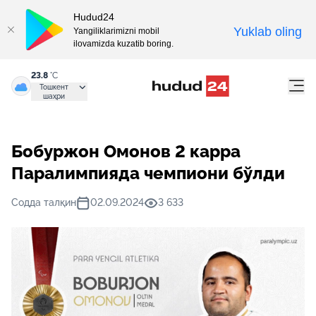
Hudud24
Yuklab oling
Yangiliklarimizni mobil
ilovamizda kuzatib boring.
23.8
°C
Тошкент
шаҳри
Бобуржон Омонов 2 карра
Паралимпияда чемпиони бўлди
Содда талқин
02.09.2024
3 633