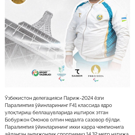
Ўзбекистон делегацияси Париж-2024 ёзги
Паралимпия ўйинларининг F41 классида ядро
улоқтириш беллашувларида иштирок этган
Бобуржон Омонов олтин медалга сазовор бўлди.
Паралимпия ўйинларининг икки карра чемпионига
айланган андижонлик спортчимиз 14.32 метр натижа