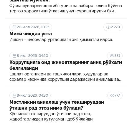
Сўзлашувларни эшитиб туриш ва ахборот олиш бўйича
тергов ҳаракатини ўтказиш учун суриштирувчи ёки
терговчи тегишли илтимоснома киритади.
20-июл 2026, 10:25
2 270
Миси чиққан уста
Ишонч – инсонлар ўртасидаги энг қимматли нарса.
8-июл 2026, 04:50
881
Коррупцияга оид жиноятларнинг аниқ рўйхати
белгиланди
Lавлат органлари ва ташкилотлари, ҳудудлар ва
соҳалар кесимида коррупция даражасини аниқлаш ва
уни минималлаштириш мақсадида коррупцияга оид
хавф-хатарлар харитаси шакллантирилади
8-июл 2026, 04:30
777
Мастликни аниқлаш учун текширувдан
ўтишни рад этса нима бўлади?
Кўпчилик текширувдан ўтишни рад этса,
жавобгарликдан қутуламан, деб ўйлайди.