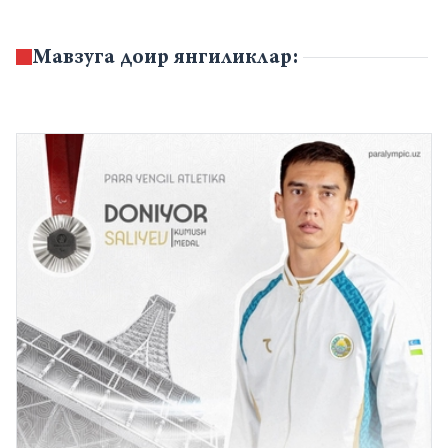
Мавзуга доир янгиликлар: