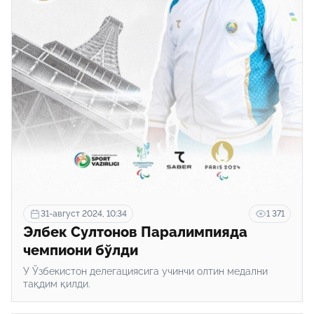
31-август 2024, 10:34
1 371
Элбек Султонов Паралимпияда
чемпиони бўлди
У Ўзбекистон делегациясига учинчи олтин медални
тақдим қилди.