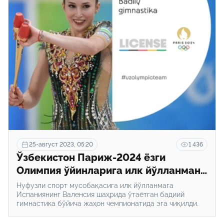
25-август 2023, 05:20
1 436
Ўзбекистон Париж-2024 ёзги
Олимпия ўйинларига илк йўлланмани
қўлга киритди!
Нуфузли спорт мусобақасига илк йўлланмага
Испаниянинг Валенсия шаҳрида ўтаётган бадиий
гимнастика бўйича жаҳон чемпионатида эга чиқилди.