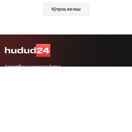
Кўпроқ юклаш
Асосий
Биз ҳақимизда
Алоқа
“hudud24.uz” сайтида эълон қилинган материаллардан нусха кўчириш,
тарқатиш ва бошқа шаклларда фойдаланиш фақат таҳририят ёзма
розилиги билан амалга оширилиши мумкин.
Гувоҳнома: №1334. “Адолат” миллий ҳуқуқий ахборот марказининг
ахборот-таҳлилий сайти.
Таҳририят манзили: Тошкент шаҳри, Амир Темур, 19-уй. Электрон
манзил: hudud24@mail.ru.
Сайтда эълон қилинаётган муаллифлик мақолаларида келтирилган
фикрлар муаллифга тегишли ва улар hudud24.uz таҳририяти нуқтаи
назарини ифода этмаслиги мумкин.
Тошкент шаҳри, 19-уй Амир Темур шоҳкўчаси, Tashkent