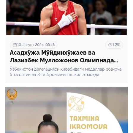
10-август 2024, 03:46
1 291
Асадхўжа Мўйдинхўжаев ва
Лазизбек Мулложонов Олимпиада
чемпиони бўлди
Ўзбекистон делегацияси ҳисобидаги медаллар ҳозирча
5 та олтин ва 3 та бронзани ташкил этмоқда.