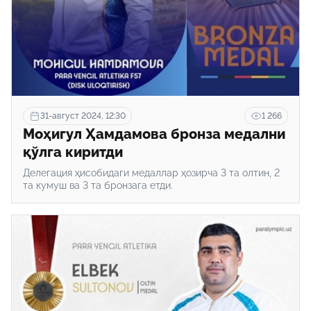
31-август 2024, 12:30
1 266
Моҳигул Ҳамдамова бронза медални
қўлга киритди
Делегация ҳисобидаги медаллар ҳозирча 3 та олтин, 2
та кумуш ва 3 та бронзага етди.