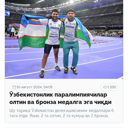
31-август 2024, 04:05
1 330
Ўзбекистонлик паралимпиячилар
олтин ва бронза медалга эга чиқди
Шу тариқа Ўзбекистон делегациясининг медаллари 6
тага етди. Яъни, 2 та олтин, 2 та кумуш ва 2 бронза.