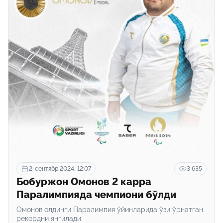
2-сентябр 2024, 12:07
3 635
Бобуржон Омонов 2 карра
Паралимпияда чемпиони бўлди
Омонов олдинги Паралимпия ўйинларида ўзи ўрнатган
рекордни янгилади.