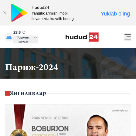
Hudud24
Yuklab oling
Yangiliklarimizni mobil
ilovamizda kuzatib boring.
23.8
°C
Тошкент
шаҳри
Париж-2024
Янгиликлар