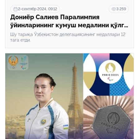
2-сентябр 2024, 09:12
3 259
Дониёр Салиев Паралимпия
ўйинларининг кумуш медалини қўлга
киритди
Шу тариқа Ўзбекистон делегациясининг медаллари 12
тага етди.