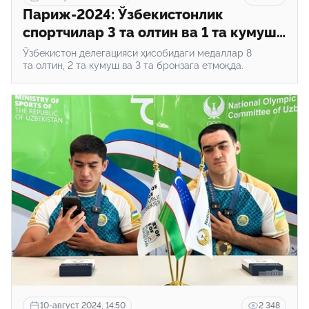
Париж-2024: Ўзбекистонлик
спортчилар 3 та олтин ва 1 та кумуш
медални қўлга киритди
Ўзбекистон делегацияси ҳисобидаги медаллар 8
та олтин, 2 та кумуш ва 3 та бронзага етмоқда.
10-август 2024, 14:50
2 348