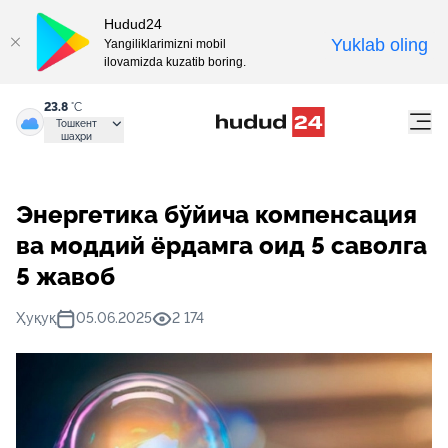
Hudud24
Yuklab oling
Yangiliklarimizni mobil
ilovamizda kuzatib boring.
23.8
°C
Тошкент
шаҳри
Энергетика бўйича компенсация
ва моддий ёрдамга оид 5 саволга
5 жавоб
Ҳуқуқ
05.06.2025
2 174