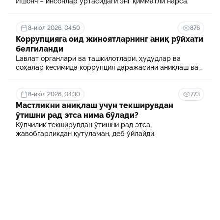
Ишонч – инсонлар ўртасидаги энг қимматли нарса.
8-июл 2026, 04:50
876
Коррупцияга оид жиноятларнинг аниқ рўйхати
белгиланди
Lавлат органлари ва ташкилотлари, ҳудудлар ва
соҳалар кесимида коррупция даражасини аниқлаш ва
уни минималлаштириш мақсадида коррупцияга оид
хавф-хатарлар харитаси шакллантирилади
8-июл 2026, 04:30
773
Мастликни аниқлаш учун текширувдан
ўтишни рад этса нима бўлади?
Кўпчилик текширувдан ўтишни рад этса,
жавобгарликдан қутуламан, деб ўйлайди.