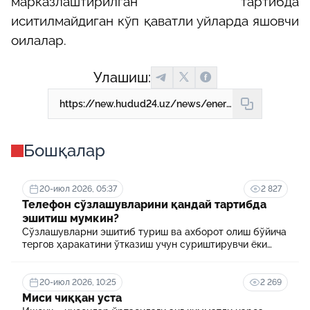
марказлаштирилган тартибда
иситилмайдиган кўп қаватли уйларда яшовчи
оилалар.
Улашиш:
https://new.hudud24.uz/news/energetika-buiicha-kompensatsiia-va-moddii-iordamga-oid-5-savolga-5-zhavob
Бошқалар
20-июл 2026, 05:37
2 827
Телефон сўзлашувларини қандай тартибда
эшитиш мумкин?
Сўзлашувларни эшитиб туриш ва ахборот олиш бўйича
тергов ҳаракатини ўтказиш учун суриштирувчи ёки
терговчи тегишли илтимоснома киритади.
20-июл 2026, 10:25
2 269
Миси чиққан уста