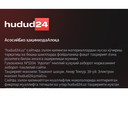
Асосий
Биз ҳақимизда
Алоқа
“hudud24.uz” сайтида эълон қилинган материаллардан нусха кўчириш,
тарқатиш ва бошқа шаклларда фойдаланиш фақат таҳририят ёзма
розилиги билан амалга оширилиши мумкин.
Гувоҳнома: №1334. “Адолат” миллий ҳуқуқий ахборот марказининг
ахборот-таҳлилий сайти.
Таҳририят манзили: Тошкент шаҳри, Амир Темур, 19-уй. Электрон
манзил: hudud24@mail.ru.
Сайтда эълон қилинаётган муаллифлик мақолаларида келтирилган
фикрлар муаллифга тегишли ва улар hudud24.uz таҳририяти нуқтаи
назарини ифода этмаслиги мумкин.
Тошкент шаҳри, 19-уй Амир Темур шоҳкўчаси, Tashkent
100115
+99855-510-47-87
Фойдаланиш шартлари
Махфийлик сиёсати