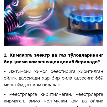
1. К
имларга электр ва газ тўловларининг
бир қисми компенсация қилиб берилади?
- Ижтимоий ҳимоя реестирига киритилган
ойлик даромади ҳар бир оила аъзосига
669
минг сўмдан
кам оилалар;
- Реестрларга киритилмаган, Реестрларга
кирмаган, аммо мол-мулки кам ва ойлик