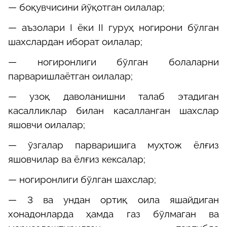
— боқувчисини йўқотган оилалар;
— аъзолари I ёки II гуруҳ ногирони бўлган
шахслардан иборат оилалар;
— ногиронлиги бўлган болаларни
парваришлаётган оилалар;
— узоқ даволанишни талаб этадиган
касалликлар билан касалланган шахслар
яшовчи оилалар;
— ўзгалар парваришига муҳтож ёлғиз
яшовчилар ва ёлғиз кексалар;
— ногиронлиги бўлган шахслар;
— 3 ва ундан ортиқ оила яшайдиган
хонадонларда ҳамда газ бўлмаган ва