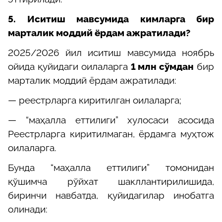
5.
Иситиш мавсумида кимларга бир
марталик моддий ёрдам ажратилади?
2025/2026 йил иситиш мавсумида ноябрь
ойида қуйидаги оилаларга
1 млн сўмдан
бир
марталик моддий ёрдам ажратилади:
— реестрларга киритилган оилаларга
;
—
“маҳалла еттилиги” хулосаси асосида
Реестрларга киритилмаган, ёрдамга муҳтож
оилаларга
.
Бунда “маҳалла еттилиги” томонидан
қўшимча рўйхат шакллантирилишида,
биринчи навбатда, қуйидагилар инобатга
олинади: