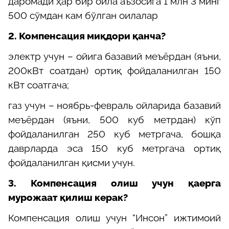
даромади ҳар бир оила аъзосига
1 млн 3 минг
500 сўмдан
кам бўлган оилалар
2. Компенсация миқдори қанча?
электр учун – ойига базавий меъёрдан (яъни,
200кВт соатдан) ортиқ фойдаланилган 150
кВт соатгача;
газ учун – ноябрь-февраль ойларида базавий
меъёрдан (яъни, 500 куб метрдан) кўп
фойдаланилган 250 куб метргача, бошқа
даврларда эса 150 куб метргача ортиқ
фойдаланилган қисми учун.
3.
Компенсация олиш учун қаерга
мурожаат қилиш керак?
Компенсация олиш учун
“Инсон” ижтимоий