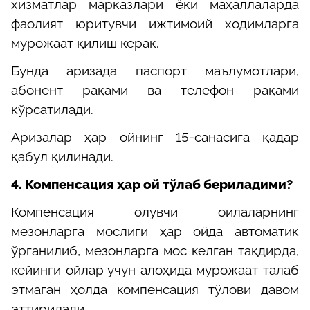
хизматлар марказлари ёки маҳаллаларда
фаолият юритувчи ижтимоий ходимларга
мурожаат қил
иш керак
.
Бунда аризада паспорт маълумотлари,
абонент рақами ва телефон рақами
кўрсатилади.
Аризалар ҳар ойнинг 15-санасига қадар
қабул қилинади.
4.
Компенсация ҳар ой тўлаб бериладими?
Компенсация олувчи оилаларнинг
мезонларга мослиги ҳар ойда автоматик
ўрганилиб, мезонларга мос келган тақдирда,
кейинги ойлар учун алоҳида мурожаат талаб
этмаган ҳолда компенсация тўлови давом
эттирилади.