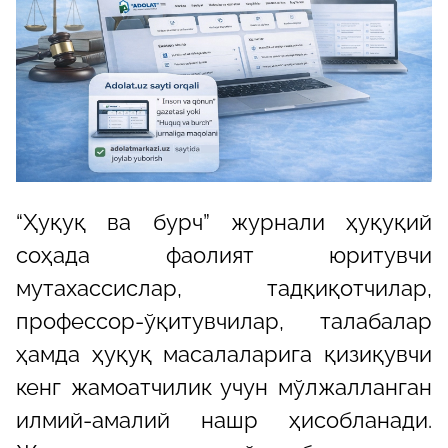
“Ҳуқуқ ва бурч” журнали ҳуқуқий
соҳада фаолият юритувчи
мутахассислар, тадқиқотчилар,
профессор-ўқитувчилар, талабалар
ҳамда ҳуқуқ масалаларига қизиқувчи
кенг жамоатчилик учун мўлжалланган
илмий-амалий нашр ҳисобланади.