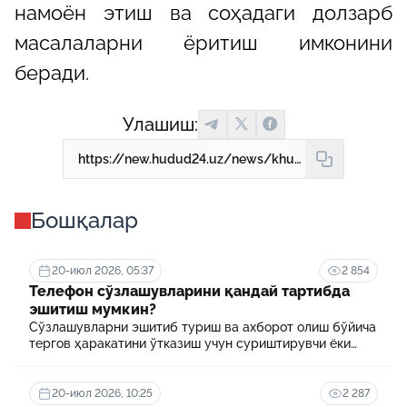
намоён этиш ва соҳадаги долзарб
масалаларни ёритиш имконини
беради.
Улашиш:
https://new.hudud24.uz/news/khukuk-va-burch-zhurnaliga-makola-iuborish-imkoniiatlari-khakida-bilasizmi-1
Бошқалар
20-июл 2026, 05:37
2 854
Телефон сўзлашувларини қандай тартибда
эшитиш мумкин?
Сўзлашувларни эшитиб туриш ва ахборот олиш бўйича
тергов ҳаракатини ўтказиш учун суриштирувчи ёки
терговчи тегишли илтимоснома киритади.
20-июл 2026, 10:25
2 287