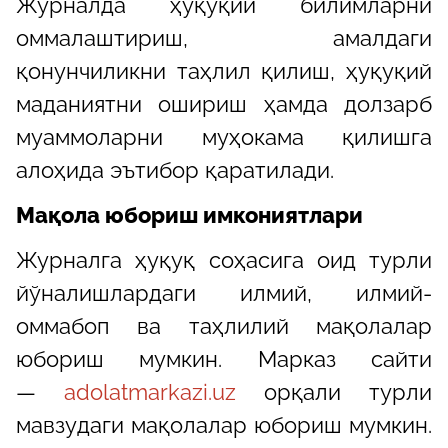
Журналда ҳуқуқий билимларни
оммалаштириш, амалдаги
қонунчиликни таҳлил қилиш, ҳуқуқий
маданиятни ошириш ҳамда долзарб
муаммоларни муҳокама қилишга
алоҳида эътибор қаратилади.
Мақола юбориш имкониятлари
Журналга ҳуқуқ соҳасига оид турли
йўналишлардаги илмий, илмий-
оммабоп ва таҳлилий мақолалар
юбориш мумкин. Марказ сайти
—
adolatmarkazi.uz
орқали турли
мавзудаги мақолалар юбориш мумкин.