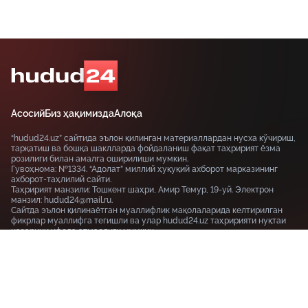
Асосий
Биз ҳақимизда
Алоқа
“hudud24.uz” сайтида эълон қилинган материаллардан нусха кўчириш,
тарқатиш ва бошқа шаклларда фойдаланиш фақат таҳририят ёзма
розилиги билан амалга оширилиши мумкин.
Гувоҳнома: №1334. “Адолат” миллий ҳуқуқий ахборот марказининг
ахборот-таҳлилий сайти.
Таҳририят манзили: Тошкент шаҳри, Амир Темур, 19-уй. Электрон
манзил: hudud24@mail.ru.
Сайтда эълон қилинаётган муаллифлик мақолаларида келтирилган
фикрлар муаллифга тегишли ва улар hudud24.uz таҳририяти нуқтаи
назарини ифода этмаслиги мумкин.
Тошкент шаҳри, 19-уй Амир Темур шоҳкўчаси, Tashkent
100115
+99855-510-47-87