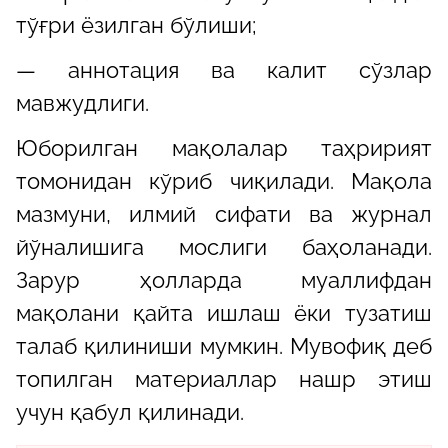
тўғри ёзилган бўлиши;
— аннотация ва калит сўзлар
мавжудлиги.
Юборилган мақолалар таҳририят
томонидан кўриб чиқилади. Мақола
мазмуни, илмий сифати ва журнал
йўналишига мослиги баҳоланади.
Зарур ҳолларда муаллифдан
мақолани қайта ишлаш ёки тузатиш
талаб қилиниши мумкин. Мувофиқ деб
топилган материаллар нашр этиш
учун қабул қилинади.