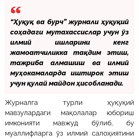
“Ҳуқуқ ва бурч” журнали ҳуқуқий
соҳадаги мутахассислар учун ўз
илмий ишларини кенг
жамоатчиликка тақдим этиш,
тажриба алмашиш ва илмий
муҳокамаларда иштирок этиш
учун қулай майдон ҳисобланади.
Журналга турли ҳуқуқий
мавзулардаги мақолалар юбориш
имконияти мавжуд бўлиб, бу
муаллифларга ўз илмий салоҳиятини