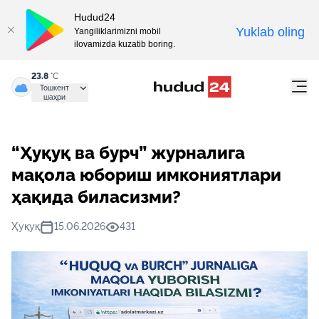
Hudud24
Yuklab oling
Yangiliklarimizni mobil
ilovamizda kuzatib boring.
23.8
°C
Тошкент
шаҳри
“Ҳуқуқ ва бурч” журналига
мақола юбориш имкониятлари
ҳақида биласизми?
Ҳуқуқ
15.06.2026
431