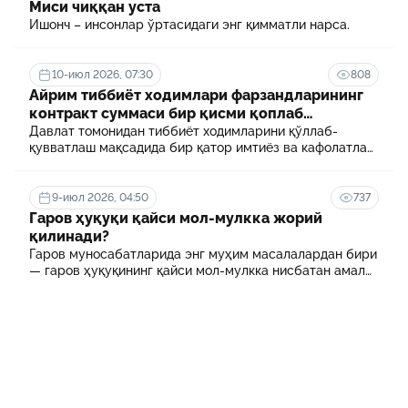
Миси чиққан уста
Ишонч – инсонлар ўртасидаги энг қимматли нарса.
10-июл 2026, 07:30
808
Айрим тиббиёт ходимлари фарзандларининг
контракт суммаси бир қисми қоплаб
берилади
Давлат томонидан тиббиёт ходимларини қўллаб-
қувватлаш мақсадида бир қатор имтиёз ва кафолатлар
белгиланган. Шулардан бири айрим тиббиёт
ходимлари фарзандларининг олий таълим
муассасасида ўқиш учун тўланадиган контракт
9-июл 2026, 04:50
737
маблағининг бир қисмини қоплаб бериш тартибидир
Гаров ҳуқуқи қайси мол-мулкка жорий
қилинади?
Гаров муносабатларида энг муҳим масалалардан бири
— гаров ҳуқуқининг қайси мол-мулкка нисбатан амал
қилиши ҳисобланади.