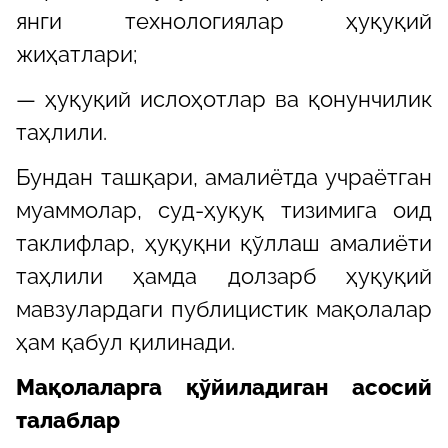
янги технологиялар ҳуқуқий
жиҳатлари;
— ҳуқуқий ислоҳотлар ва қонунчилик
таҳлили.
Бундан ташқари, амалиётда учраётган
муаммолар, суд-ҳуқуқ тизимига оид
таклифлар, ҳуқуқни қўллаш амалиёти
таҳлили ҳамда долзарб ҳуқуқий
мавзулардаги публицистик мақолалар
ҳам қабул қилинади.
Мақолаларга қўйиладиган асосий
талаблар