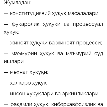
Жумладан:
— конституциявий ҳуқуқ масалалари;
— фуқаролик ҳуқуқи ва процессуал
ҳуқуқ;
— жиноят ҳуқуқи ва жиноят процесси;
— маъмурий ҳуқуқ ва маъмурий суд
ишлари;
— меҳнат ҳуқуқи;
— халқаро ҳуқуқ;
— инсон ҳуқуқлари ва эркинликлари;
— рақамли ҳуқуқ, киберхавфсизлик ва