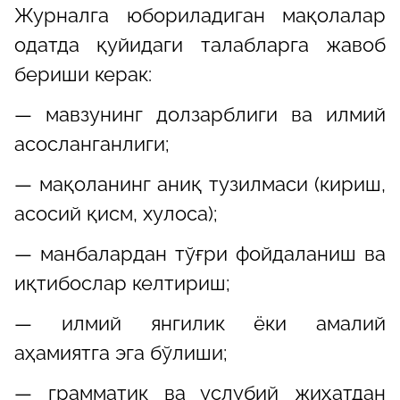
Журналга юбориладиган мақолалар
одатда қуйидаги талабларга жавоб
бериши керак:
— мавзунинг долзарблиги ва илмий
асосланганлиги;
— мақоланинг аниқ тузилмаси (кириш,
асосий қисм, хулоса);
— манбалардан тўғри фойдаланиш ва
иқтибослар келтириш;
— илмий янгилик ёки амалий
аҳамиятга эга бўлиши;
— грамматик ва услубий жиҳатдан