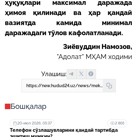
ҳуқуқлари максимал даражада
ҳимоя қилинади ва ҳар қандай
вазиятда камида минимал
даражадаги тўлов кафолатланади.
Зиёвуддин Намозов,
"Адолат" МҲАМ ходими
Улашиш:
https://new.hudud24.uz/news/mekhnat-mazhburiiati-bazharilmasa-ish-khaki-kandai-tulanadi
Бошқалар
20-июл 2026, 05:37
2 865
Телефон сўзлашувларини қандай тартибда
эшитиш мумкин?