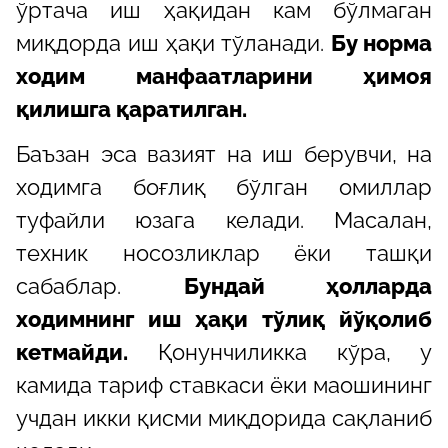
ўртача иш ҳақидан кам бўлмаган
миқдорда иш ҳақи тўланади.
Бу норма
ходим манфаатларини ҳимоя
қилишга қаратилган.
Баъзан эса вазият на иш берувчи, на
ходимга боғлиқ бўлган омиллар
туфайли юзага келади. Масалан,
техник носозликлар ёки ташқи
сабаблар.
Бундай ҳолларда
ходимнинг иш ҳақи тўлиқ йўқолиб
кетмайди.
Қонунчиликка кўра, у
камида тариф ставкаси ёки маошининг
учдан икки қисми миқдорида сақланиб