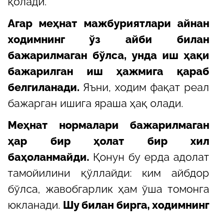
қолади.
Агар меҳнат мажбуриятлари айнан
ходимнинг ўз айби билан
бажарилмаган бўлса, унда иш ҳақи
бажарилган иш ҳажмига қараб
белгиланади.
Яъни, ходим фақат реал
бажарган ишига яраша ҳақ олади.
Меҳнат нормалари бажарилмаган
ҳар бир ҳолат бир хил
баҳоланмайди.
Қонун бу ерда адолат
тамойилини қўллайди: ким айбдор
бўлса, жавобгарлик ҳам ўша томонга
юкланади.
Шу билан бирга, ходимнинг