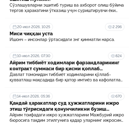
Сўзлашувларни эшитиб туриш ва ахборот олиш бўйича
тергов ҳаракатини ўтказиш учун суриштирувчи ёки
терговчи тегишли илтимоснома киритади.
20-июл 2026, 10:25
2 296
Миси чиққан уста
Ишонч – инсонлар ўртасидаги энг қимматли нарса.
10-июл 2026, 07:30
824
Айрим тиббиёт ходимлари фарзандларининг
контракт суммаси бир қисми қоплаб
берилади
Давлат томонидан тиббиёт ходимларини қўллаб-
қувватлаш мақсадида бир қатор имтиёз ва кафолатлар
белгиланган. Шулардан бири айрим тиббиёт
ходимлари фарзандларининг олий таълим
муассасасида ўқиш учун тўланадиган контракт
14-июл 2026, 05:36
670
маблағининг бир қисмини қоплаб бериш тартибидир
Қандай ҳаракатлар суд ҳужжатларини ижро
этиш тўғрисидаги қонунчиликни бузиш
ҳисобланади? 5 муҳим факт
Айрим тоифадаги ижро ҳужжатларини Мажбурий ижро
бюросига тақдим этилгунига қадар уларнинг ижросини
таъминламаслик маъмурий ҳуқуқбузарлик
ҳисобланади.