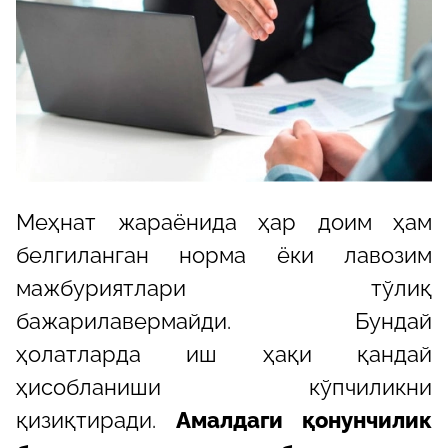
Меҳнат жараёнида ҳар доим ҳам
белгиланган норма ёки лавозим
мажбуриятлари тўлиқ
бажарилавермайди. Бундай
ҳолатларда иш ҳақи қандай
ҳисобланиши кўпчиликни
қизиқтиради.
Амалдаги қонунчилик