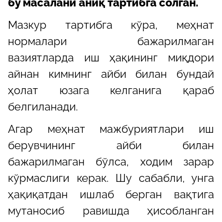
бу масалани аниқ тартибга солган.
Мазкур тартибга кўра, меҳнат
нормалари бажарилмаган
вазиятларда иш ҳақининг миқдори
айнан кимнинг айби билан бундай
ҳолат юзага келганига қараб
белгиланади.
Агар меҳнат мажбуриятлари иш
берувчининг айби билан
бажарилмаган бўлса, ходим зарар
кўрмаслиги керак. Шу сабабли, унга
ҳақиқатдан ишлаб берган вақтига
мутаносиб равишда ҳисобланган