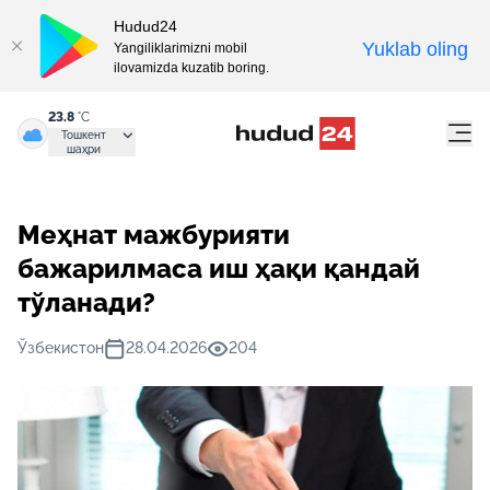
Hudud24
Yuklab oling
Yangiliklarimizni mobil
ilovamizda kuzatib boring.
23.8
°C
Тошкент
шаҳри
Меҳнат мажбурияти
бажарилмаса иш ҳақи қандай
тўланади?
Ўзбекистон
28.04.2026
204