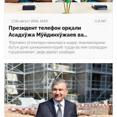
10-август 2024, 14:50
2 347
Президент телефон орқали
Асадхўжа Мўйдинхўжаев ва
Лазизбек Муллажоновни
“Юртимиз ўғлонлари нималарга қодир эканликларини
Олимпиададаги ғалабаси билан
бутун дунё ҳамжамияти кўриб турди ва мен сизлардан
ғурурланаман”, деди давлат раҳбари.
табриклади