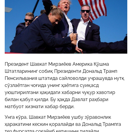
Президент Шавкат Мирзиёев Америка Қўшма
Штатларининг собиқ Президенти Дональд Трамп
Пенсильвания штатида сайловолди учрашувда нутқ
сўзлаётган чоғида унинг ҳаётига суиқасд
уюштирилгани ҳақидаги хабарни чуқур хавотир
билан қабул қилди. Бу ҳақда Давлат раҳбари
матбуот хизмати хабар берди.
Унга кўра, Шавкат Мирзиёев ушбу зўравонлик
ҳаракатини кескин қоралайди ва Дональд Трампга
тез фурсатда соғайиб кетишини тилайди.