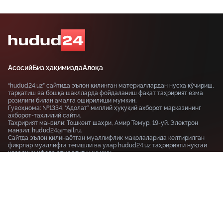
Асосий
Биз ҳақимизда
Алоқа
“hudud24.uz” сайтида эълон қилинган материаллардан нусха кўчириш,
тарқатиш ва бошқа шаклларда фойдаланиш фақат таҳририят ёзма
розилиги билан амалга оширилиши мумкин.
Гувоҳнома: №1334. “Адолат” миллий ҳуқуқий ахборот марказининг
ахборот-таҳлилий сайти.
Таҳририят манзили: Тошкент шаҳри, Амир Темур, 19-уй. Электрон
манзил: hudud24@mail.ru.
Сайтда эълон қилинаётган муаллифлик мақолаларида келтирилган
фикрлар муаллифга тегишли ва улар hudud24.uz таҳририяти нуқтаи
назарини ифода этмаслиги мумкин.
Тошкент шаҳри, 19-уй Амир Темур шоҳкўчаси, Tashkent
100115
+99855-510-47-87
Фойдаланиш шартлари
Махфийлик сиёсати