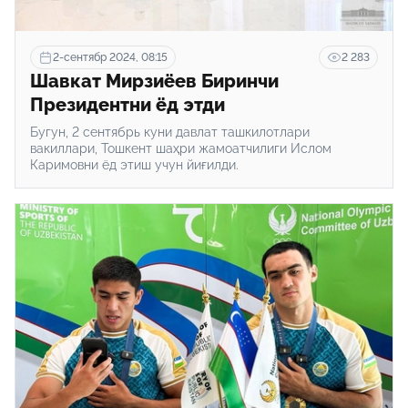
2-сентябр 2024, 08:15
2 283
Шавкат Мирзиёев Биринчи
Президентни ёд этди
Бугун, 2 сентябрь куни давлат ташкилотлари
вакиллари, Тошкент шаҳри жамоатчилиги Ислом
Каримовни ёд этиш учун йиғилди.