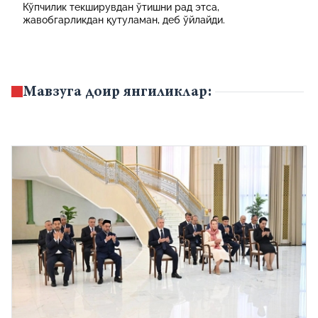
Кўпчилик текширувдан ўтишни рад этса,
жавобгарликдан қутуламан, деб ўйлайди.
Мавзуга доир янгиликлар: