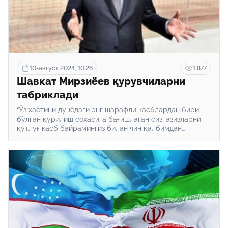
10-август 2024, 10:26
1 877
Шавкат Мирзиёев қурувчиларни
табриклади
“Ўз ҳаётини дунёдаги энг шарафли касблардан бири
бўлган қурилиш соҳасига бағишлаган сиз, азизларни
қутлуғ касб байрамингиз билан чин қалбимдан
самимий муборакбод этиб, барчангизга ўзимнинг
чуқур ҳурматим ва эзгу тилакларимни изҳор этаман”,
дейилади табрикда.