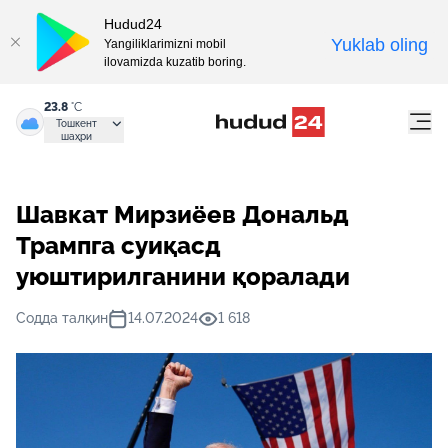
Hudud24
Yuklab oling
Yangiliklarimizni mobil
ilovamizda kuzatib boring.
23.8
°C
Тошкент
шаҳри
Шавкат Мирзиёев Дональд
Трампга суиқасд
уюштирилганини қоралади
Содда талқин
14.07.2024
1 618