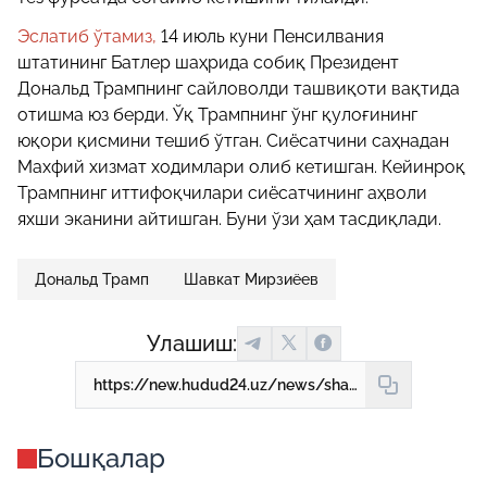
Эслатиб ўтамиз,
14 июль куни Пенсилвания
штатининг Батлер шаҳрида собиқ Президент
Дональд Трампнинг сайловолди ташвиқоти вақтида
отишма юз берди. Ўқ Трампнинг ўнг қулоғининг
юқори қисмини тешиб ўтган. Сиёсатчини саҳнадан
Махфий хизмат ходимлари олиб кетишган. Кейинроқ
Трампнинг иттифоқчилари сиёсатчининг аҳволи
яхши эканини айтишган. Буни ўзи ҳам тасдиқлади.
Дональд Трамп
Шавкат Мирзиёев
Улашиш:
https://new.hudud24.uz/news/shavkat-mirziyoyev-donald-trampga-suiqasd-uyushtirilganini-qoraladi
Бошқалар