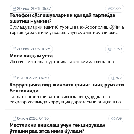
20-июл 2026, 05:37
2 824
Телефон сўзлашувларини қандай тартибда
эшитиш мумкин?
Сўзлашувларни эшитиб туриш ва ахборот олиш бўйича
тергов ҳаракатини ўтказиш учун суриштирувчи ёки
терговчи тегишли илтимоснома киритади.
20-июл 2026, 10:25
2 269
Миси чиққан уста
Ишонч – инсонлар ўртасидаги энг қимматли нарса.
8-июл 2026, 04:50
872
Коррупцияга оид жиноятларнинг аниқ рўйхати
белгиланди
Lавлат органлари ва ташкилотлари, ҳудудлар ва
соҳалар кесимида коррупция даражасини аниқлаш ва
уни минималлаштириш мақсадида коррупцияга оид
хавф-хатарлар харитаси шакллантирилади
8-июл 2026, 04:30
769
Мастликни аниқлаш учун текширувдан
ўтишни рад этса нима бўлади?