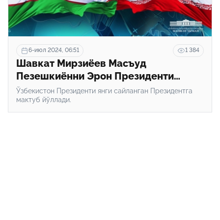
6-июл 2024, 06:51
1 384
Шавкат Мирзиёев Масъуд
Пезешкиённи Эрон Президенти
бўлгани билан табриклади
Ўзбекистон Президенти янги сайланган Президентга
мактуб йўллади.