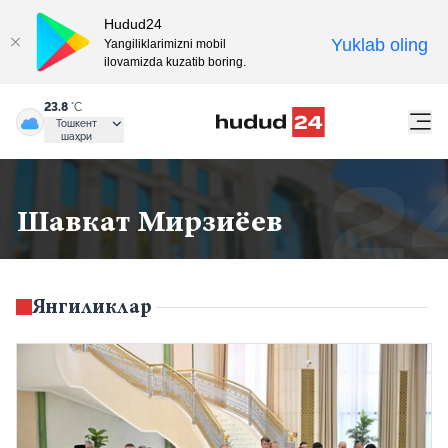
Hudud24
Yuklab oling
Yangiliklarimizni mobil
ilovamizda kuzatib boring.
23.8
°C
Тошкент
шаҳри
Шавкат Мирзиёев
Янгиликлар