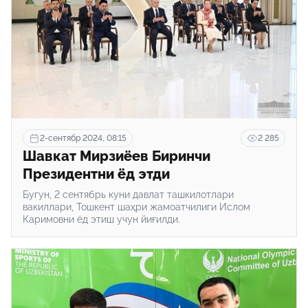
2-сентябр 2024, 08:15
2 285
Шавкат Мирзиёев Биринчи
Президентни ёд этди
Бугун, 2 сентябрь куни давлат ташкилотлари
вакиллари, Тошкент шаҳри жамоатчилиги Ислом
Каримовни ёд этиш учун йиғилди.