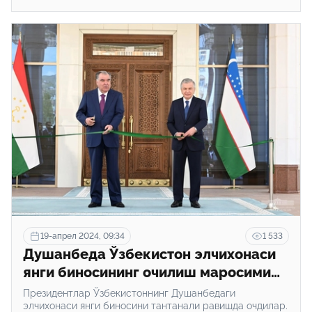
19-апрел 2024, 09:34
1 533
Душанбеда Ўзбекистон элчихонаси
янги биносининг очилиш маросими
бўлиб ўтди
Президентлар Ўзбекистоннинг Душанбедаги
элчихонаси янги биносини тантанали равишда очдилар.