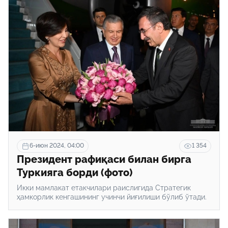
6-июн 2024, 04:00
1 354
Президент рафиқаси билан бирга
Туркияга борди (фото)
Икки мамлакат етакчилари раислигида Стратегик
ҳамкорлик кенгашининг учинчи йиғилиши бўлиб ўтади.