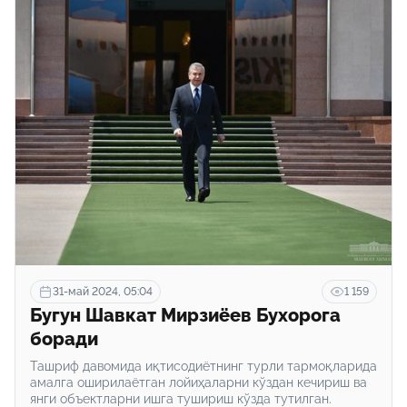
31-май 2024, 05:04
1 159
Бугун Шавкат Мирзиёев Бухорога
боради
Ташриф давомида иқтисодиётнинг турли тармоқларида
амалга оширилаётган лойиҳаларни кўздан кечириш ва
янги объектларни ишга тушириш кўзда тутилган.