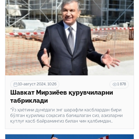
10-август 2024, 10:26
1 878
Шавкат Мирзиёев қурувчиларни
табриклади
“Ўз ҳаётини дунёдаги энг шарафли касблардан бири
бўлган қурилиш соҳасига бағишлаган сиз, азизларни
қутлуғ касб байрамингиз билан чин қалбимдан
самимий муборакбод этиб, барчангизга ўзимнинг
чуқур ҳурматим ва эзгу тилакларимни изҳор этаман”,
дейилади табрикда.