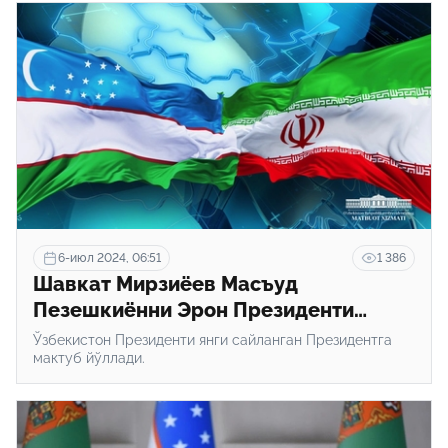
6-июл 2024, 06:51
1 386
Шавкат Мирзиёев Масъуд
Пезешкиённи Эрон Президенти
бўлгани билан табриклади
Ўзбекистон Президенти янги сайланган Президентга
мактуб йўллади.