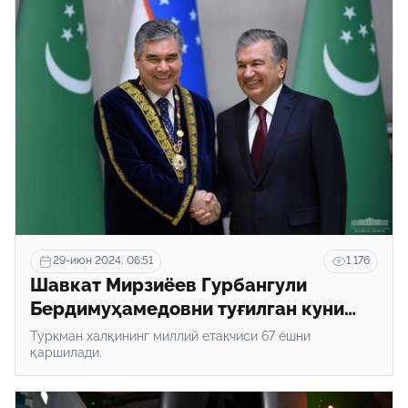
29-июн 2024, 06:51
1 176
Шавкат Мирзиёев Гурбангули
Бердимуҳамедовни туғилган куни
билан табриклади
Туркман халқининг миллий етакчиси 67 ёшни
қаршилади.