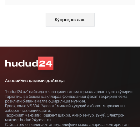
Кўпроқ юклаш
Асосий
Биз ҳақимизда
Алоқа
“hudud24.uz” сайтида эълон қилинган материаллардан нусха кўчириш,
тарқатиш ва бошқа шаклларда фойдаланиш фақат таҳририят ёзма
розилиги билан амалга оширилиши мумкин.
Гувоҳнома: №1334. “Адолат” миллий ҳуқуқий ахборот марказининг
ахборот-таҳлилий сайти.
Таҳририят манзили: Тошкент шаҳри, Амир Темур, 19-уй. Электрон
манзил: hudud24@mail.ru.
Сайтда эълон қилинаётган муаллифлик мақолаларида келтирилган
фикрлар муаллифга тегишли ва улар hudud24.uz таҳририяти нуқтаи
назарини ифода этмаслиги мумкин.