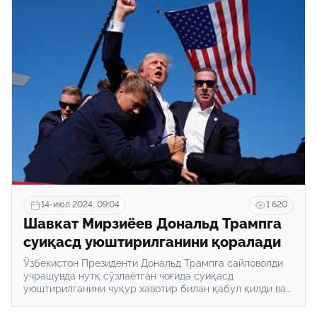
14-июл 2024, 09:04
1 620
Шавкат Мирзиёев Дональд Трампга
суиқасд уюштирилганини қоралади
Ўзбекистон Президенти Дональд Трампга сайловолди
учрашувда нутқ сўзлаётган чоғида суиқасд
уюштирилганини чуқур хавотир билан қабул қилди ва
кескин қоралади.