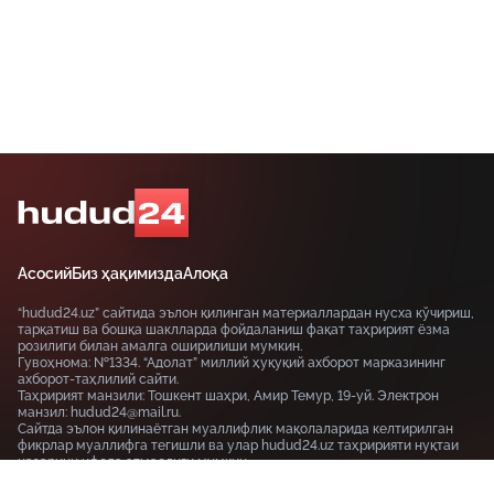
Асосий
Биз ҳақимизда
Алоқа
“hudud24.uz” сайтида эълон қилинган материаллардан нусха кўчириш,
тарқатиш ва бошқа шаклларда фойдаланиш фақат таҳририят ёзма
розилиги билан амалга оширилиши мумкин.
Гувоҳнома: №1334. “Адолат” миллий ҳуқуқий ахборот марказининг
ахборот-таҳлилий сайти.
Таҳририят манзили: Тошкент шаҳри, Амир Темур, 19-уй. Электрон
манзил: hudud24@mail.ru.
Сайтда эълон қилинаётган муаллифлик мақолаларида келтирилган
фикрлар муаллифга тегишли ва улар hudud24.uz таҳририяти нуқтаи
назарини ифода этмаслиги мумкин.