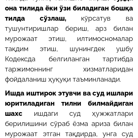
она тилида ёки ўзи биладиган бошқа
тилда сўзлаш,
кўрсатув ва
тушунтиришлар бериш, арз билан
мурожаат этиш, илтимосномалар
тақдим этиш, шунингдек ушбу
Кодексда белгиланган тартибда
таржимоннинг хизматларидан
фойдаланиш ҳуқуқи таъминланади.
Ишда иштирок этувчи ва суд ишлари
юритиладиган тилни билмайдиган
шахс
ишдаги суд ҳужжатлари
берилишини сўраб ёзма ариза билан
мурожаат этган тақдирда, унга суд