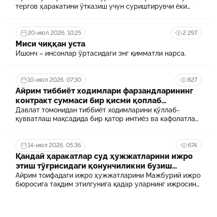
тергов ҳаракатини ўтказиш учун суриштирувчи ёки
терговчи тегишли илтимоснома киритади.
20-июл 2026, 10:25
2 297
Миси чиққан уста
Ишонч – инсонлар ўртасидаги энг қимматли нарса.
10-июл 2026, 07:30
827
Айрим тиббиёт ходимлари фарзандларининг
контракт суммаси бир қисми қоплаб
берилади
Давлат томонидан тиббиёт ходимларини қўллаб-
қувватлаш мақсадида бир қатор имтиёз ва кафолатлар
белгиланган. Шулардан бири айрим тиббиёт
ходимлари фарзандларининг олий таълим
муассасасида ўқиш учун тўланадиган контракт
14-июл 2026, 05:36
674
маблағининг бир қисмини қоплаб бериш тартибидир
Қандай ҳаракатлар суд ҳужжатларини ижро
этиш тўғрисидаги қонунчиликни бузиш
ҳисобланади? 5 муҳим факт
Айрим тоифадаги ижро ҳужжатларини Мажбурий ижро
бюросига тақдим этилгунига қадар уларнинг ижросини
таъминламаслик маъмурий ҳуқуқбузарлик
ҳисобланади.