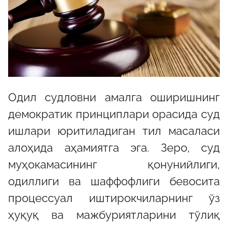
Одил судловни амалга оширишнинг
демократик принциплари орасида суд
ишлари юритиладиган тил масаласи
алоҳида аҳамиятга эга. Зеро, суд
муҳокамасининг қонунийлиги,
одиллиги ва шаффофлиги бевосита
процессуал иштирокчиларнинг ўз
ҳуқуқ ва мажбуриятларини тўлиқ