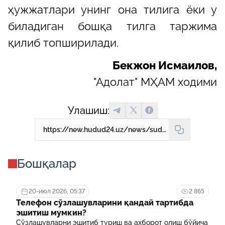
ҳужжатлари унинг она тилига ёки у
биладиган бошқа тилга таржима
қилиб топширилади.
Бекжон Исмаилов,
"Адолат" МҲАМ ходими
Улашиш:
https://new.hudud24.uz/news/sud-ishlari-kaisi-tillarda-iuritiladi
Бошқалар
20-июл 2026, 05:37
2 865
Телефон сўзлашувларини қандай тартибда
эшитиш мумкин?
Сўзлашувларни эшитиб туриш ва ахборот олиш бўйича