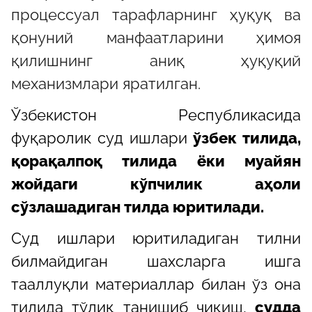
процессуал тарафларнинг ҳуқуқ ва
қонуний манфаатларини ҳимоя
қилишнинг аниқ ҳуқуқий
механизмлари яратилган.
Ўзбекистон Республикасида
фуқаролик суд ишлари
ўзбек тилида,
қорақалпоқ тилида ёки муайян
жойдаги кўпчилик аҳоли
сўзлашадиган тилда юритилади.
Суд ишлари юритиладиган тилни
билмайдиган шахсларга ишга
тааллуқли материаллар билан ўз она
тилида тўлиқ танишиб чиқиш,
судда