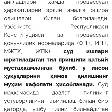
англашлари ҳамда процессуал
ҳаракатларни эркин амалга ошира
олишлари билан белгиланади.
Ўзбекистон Республикаси
Конституцияси ва процессуал
қонунчилик нормаларида (ФПК, ИПК,
МЖТК, ЖПК)
суд ишлари
юритиладиган тил принципи қатъий
мустаҳкамланган бўлиб, у инсон
ҳуқуқларини ҳимоя қилишнинг
муҳим кафолати ҳисобланади.
Суд
маҳкамасида давлат тилининг
устуворлигини таъминлаш билан бир
қаторда, ушбу тилни билмайдиган