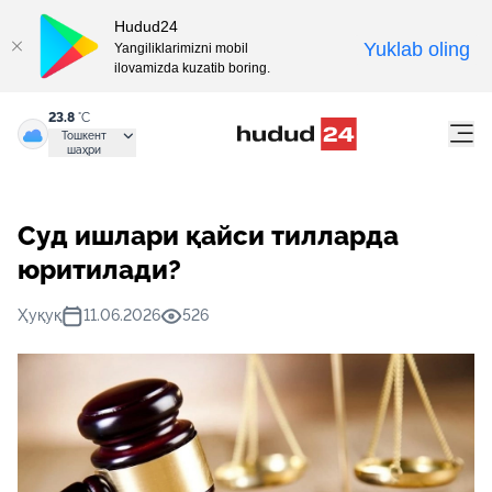
Hudud24
Yuklab oling
Yangiliklarimizni mobil
ilovamizda kuzatib boring.
23.8
°C
Тошкент
шаҳри
Суд ишлари қайси тилларда
юритилади?
Ҳуқуқ
11.06.2026
526