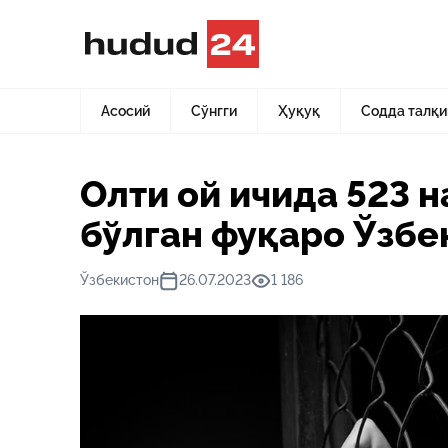
Асосий
Янгиликлар
Олти ой ичида 523 нафар одам са
Асосий
Сўнгги
Ҳуқуқ
Содда талқи
Олти ой ичида 523 
бўлган фуқаро Ўзбе
Ўзбекистон
26.07.2023
1 186