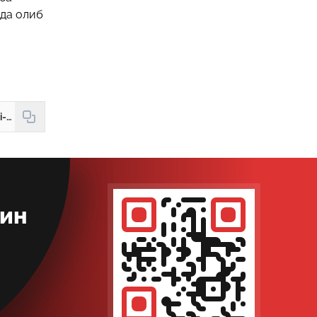
зда олиб
https://new.hudud24.uz/news/olti-oj-ichida-523-nafar-odam-savdosi-kurboni-bulgan-fukaro-uzbekistonga-kajtarilgan
кин