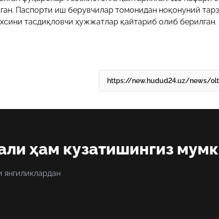
ган. Паспорти иш берувчилар томонидан ноқонуний тар
ахсини тасдиқловчи ҳужжатлар қайтариб олиб берилган.
али ҳам кузатишингиз мум
и янгиликлардан