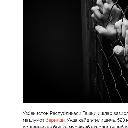
Ўзбекистон Республикаси Ташқи ишлар вазирл
маълумот
берилди
. Унда қайд этилишича, 523
қолганлар ва бошқа мураккаб аҳволга тушиб қ