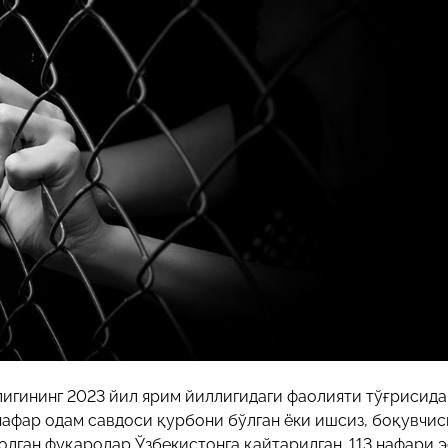
29-июн 2026, 10:29
Халқ билан очиқ мулоқот — ин
манфаатларига хизмат қилувч
давлат бошқарувининг муҳим 
25-июн 2026, 11:04
Электрон обуна: ҳуқуқий ахбо
тез ва қулай йўл
23-июн 2026, 10:05
Хусусий боғчада 5 ой ишлаб д
чиқиш мумкинми?
игининг 2023 йил ярим йиллигидаги фаолияти тўғрисида
 нафар одам савдоси қурбони бўлган ёки ишсиз, боқувчис
олган фуқаролар Ўзбекистонга қайтарилган. 113 нафари 