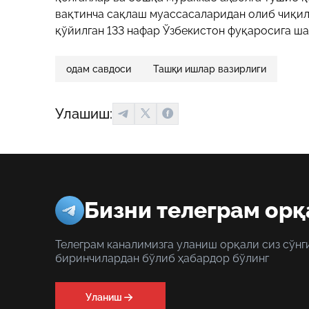
вақтинча сақлаш муассасаларидан олиб чиқил
қўйилган 133 нафар Ўзбекистон фуқаросига ш
одам савдоси
Ташқи ишлар вазирлиги
Улашиш:
Бизни телеграм орқ
Телеграм каналимизга уланиш орқали сиз сўнг
биринчилардан бўлиб ҳабардор бўлинг
Уланиш