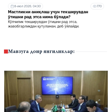
хавф-хатарлар харитаси шакллантирилади
8-июл 2026, 04:30
770
Мастликни аниқлаш учун текширувдан
ўтишни рад этса нима бўлади?
Кўпчилик текширувдан ўтишни рад этса,
жавобгарликдан қутуламан, деб ўйлайди.
Мавзуга доир янгиликлар: