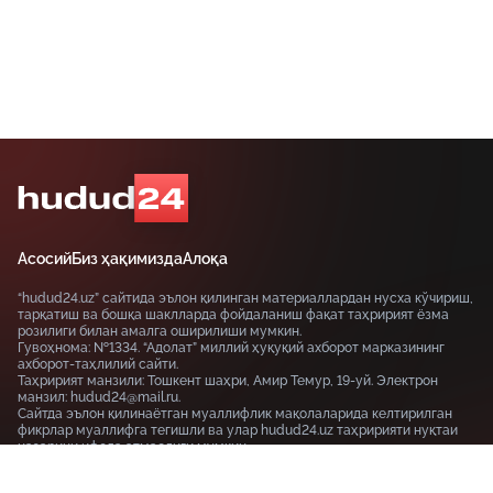
Асосий
Биз ҳақимизда
Алоқа
“hudud24.uz” сайтида эълон қилинган материаллардан нусха кўчириш,
тарқатиш ва бошқа шаклларда фойдаланиш фақат таҳририят ёзма
розилиги билан амалга оширилиши мумкин.
Гувоҳнома: №1334. “Адолат” миллий ҳуқуқий ахборот марказининг
ахборот-таҳлилий сайти.
Таҳририят манзили: Тошкент шаҳри, Амир Темур, 19-уй. Электрон
манзил: hudud24@mail.ru.
Сайтда эълон қилинаётган муаллифлик мақолаларида келтирилган
фикрлар муаллифга тегишли ва улар hudud24.uz таҳририяти нуқтаи
назарини ифода этмаслиги мумкин.