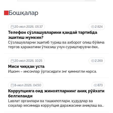
Бошқалар
20-июл 2026, 05:37
2 824
Телефон сўзлашувларини қандай тартибда
эшитиш мумкин?
Сўзлашувларни эшитиб туриш ва ахборот олиш бўйича
тергов ҳаракатини ўтказиш учун суриштирувчи ёки
терговчи тегишли илтимоснома киритади.
20-июл 2026, 10:25
2 269
Миси чиққан уста
Ишонч – инсонлар ўртасидаги энг қимматли нарса.
8-июл 2026, 04:50
873
Коррупцияга оид жиноятларнинг аниқ рўйхати
белгиланди
Lавлат органлари ва ташкилотлари, ҳудудлар ва
соҳалар кесимида коррупция даражасини аниқлаш ва
уни минималлаштириш мақсадида коррупцияга оид