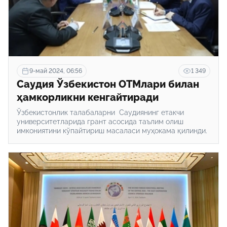
9-май 2024, 06:56
1 349
Саудия Ўзбекистон ОТМлари билан
ҳамкорликни кенгайтиради
Ўзбекистонлик талабаларни Саудиянинг етакчи
университетларида грант асосида таълим олиш
имкониятини кўпайтириш масаласи муҳокама қилинди.