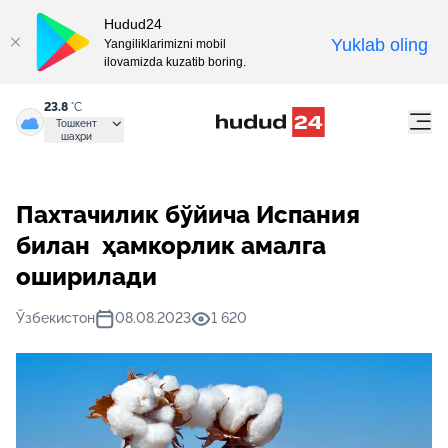
Hudud24
Yuklab oling
Yangiliklarimizni mobil
ilovamizda kuzatib boring.
23.8
°C
Тошкент
шаҳри
Пахтачилик бўйича Испания
билан ҳамкорлик амалга
оширилади
Ўзбекистон
08.08.2023
1 620