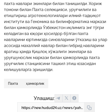
пахта навлари экинлари билан танишилди. Хориж
томони билан Пахта селекцияси, уруғчилиги ва
етиштириш агротехнологиялари илмий-тадқиқот
институти ва Геномика ва билинформатика маркази
билан ҳамкорликда Ўзбекистон иқлимига энг тўғри
келадиган ва юқори ҳосилдор бўлган пахта
навларини юртимизда синовларини ўтказиш ва улар
асосида махаллий навлар билан гибрид навларини
яратиш ҳамда Қишлоқ хўжалиги экинлари ва
уруғшунослик маркази билан ҳамкорликда пахта
уруғчилик станциясини ташкил этиш юзасидан
келишувларга эришилди.
Пахта
ҳамкорлик
Улашиш:
https://new.hudud24.uz/news/pahtachilik-bujicha-ispaniya-bilan-khamkorlik-amalga-oshiriladi