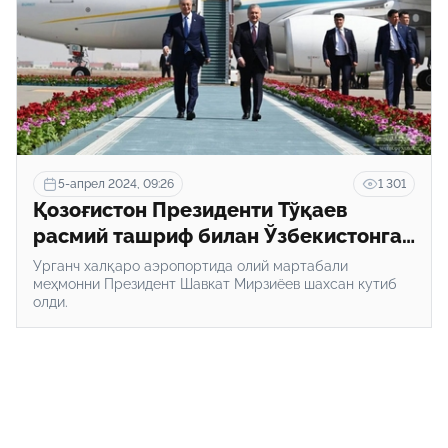
5-апрел 2024, 09:26
1 301
Қозоғистон Президенти Тўқаев
расмий ташриф билан Ўзбекистонга
келди
Урганч халқаро аэропортида олий мартабали
меҳмонни Президент Шавкат Мирзиёев шахсан кутиб
олди.