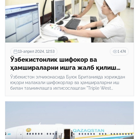
13-апрел 2024, 12:53
1 474
Ўзбекистонлик шифокор ва
ҳамшираларни ишга жалб қилиш
бўйича Буюк Британия компанияси
Ўзбекистон элчихонасида Буюк Британияда хориждан
билан келишув тузилди
юқори малакали шифокорлар ва ҳамшираларни иш
билан таъминлашга ихтисослашган "Triple West
Medical" рекрутинг компанияси директори Гурол
Махмут билан учрашув ўтказилди.