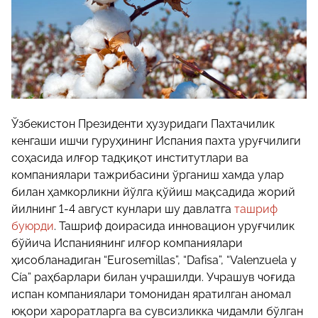
Ўзбекистон Президенти ҳузуридаги Пахтачилик
кенгаши ишчи гуруҳининг Испания пахта уруғчилиги
соҳасида илғор тадқиқот институтлари ва
компаниялари тажрибасини ўрганиш хамда улар
билан ҳамкорликни йўлга қўйиш мақсадида жорий
йилнинг 1-4 август кунлари шу давлатга
ташриф
буюрди
. Ташриф доирасида инновацион уруғчилик
бўйича Испаниянинг илғор компаниялари
ҳисобланадиган “Eurosemillas”, “Dafisa”, “Valenzuela y
Cía” раҳбарлари билан учрашилди. Учрашув чоғида
испан компаниялари томонидан яратилган аномал
юқори хароратларга ва сувсизликка чидамли бўлган