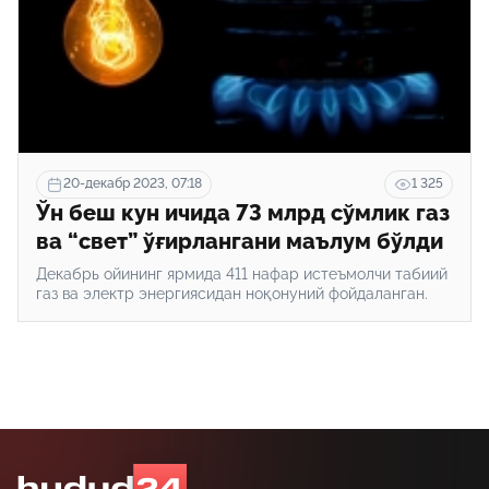
20-декабр 2023, 07:18
1 325
Ўн беш кун ичида 73 млрд сўмлик газ
ва “свет” ўғирлангани маълум бўлди
Декабрь ойининг ярмида 411 нафар истеъмолчи табиий
газ ва электр энергиясидан ноқонуний фойдаланган.