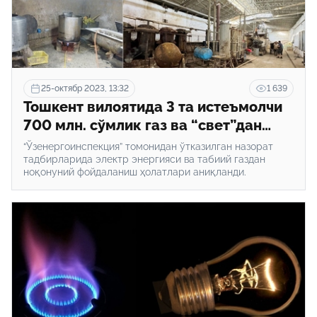
25-октябр 2023, 13:32
1 639
Тошкент вилоятида 3 та истеъмолчи
700 млн. сўмлик газ ва “свет”дан
ноқонуний фойдалангани аниқланди
“Ўзенергоинспекция” томонидан ўтказилган назорат
тадбирларида электр энергияси ва табиий газдан
ноқонуний фойдаланиш ҳолатлари аниқланди.