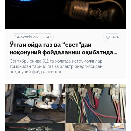
4-октябр 2023, 12:43
1 424
Ўтган ойда газ ва “свет”дан
ноқонуний фойдаланиш оқибатида
тизимга 111 млрд сўмдан ортиқ зарар
Сентябрь ойида 911 та ҳолатда истеъмолчилар
етказилди
томонидан табиий газ ва электр энергиясидан
ноқонуний фойдаланилган.