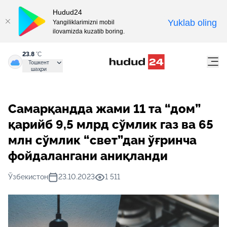
Hudud24
Yuklab oling
Yangiliklarimizni mobil
ilovamizda kuzatib boring.
23.8
°C
Тошкент
шаҳри
Самарқандда жами 11 та “дом”
қарийб 9,5 млрд сўмлик газ ва 65
млн сўмлик “свет”дан ўғринча
фойдалангани аниқланди
Ўзбекистон
23.10.2023
1 511