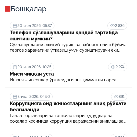
Бошқалар
20-июл 2026, 05:37
2 836
Телефон сўзлашувларини қандай тартибда
эшитиш мумкин?
Сўзлашувларни эшитиб туриш ва ахборот олиш бўйича
тергов ҳаракатини ўтказиш учун суриштирувчи ёки
терговчи тегишли илтимоснома киритади.
20-июл 2026, 10:25
2 274
Миси чиққан уста
Ишонч – инсонлар ўртасидаги энг қимматли нарса.
8-июл 2026, 04:50
891
Коррупцияга оид жиноятларнинг аниқ рўйхати
белгиланди
Lавлат органлари ва ташкилотлари, ҳудудлар ва
соҳалар кесимида коррупция даражасини аниқлаш ва
уни минималлаштириш мақсадида коррупцияга оид
хавф-хатарлар харитаси шакллантирилади