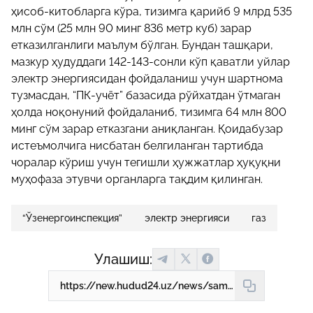
ҳисоб-китобларга кўра, тизимга қарийб 9 млрд 535
млн сўм (25 млн 90 минг 836 метр куб) зарар
етказилганлиги маълум бўлган. Бундан ташқари,
мазкур ҳудуддаги 142-143-сонли кўп қаватли уйлар
электр энергиясидан фойдаланиш учун шартнома
тузмасдан, “ПК-учёт” базасида рўйхатдан ўтмаган
ҳолда ноқонуний фойдаланиб, тизимга 64 млн 800
минг сўм зарар етказгани аниқланган. Қоидабузар
истеъмолчига нисбатан белгиланган тартибда
чоралар кўриш учун тегишли ҳужжатлар ҳуқуқни
муҳофаза этувчи органларга тақдим қилинган.
“Ўзенергоинспекция”
электр энергияси
газ
Улашиш:
https://new.hudud24.uz/news/samarkandda-zhami-11-ta-dom-karijb-95-mlrd-sumlik-gaz-va-65-mln-sumlik-svetdan-ugrincha-fojdalangani-aniklandi