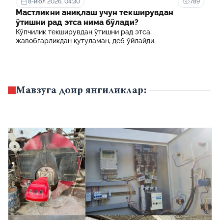
8-июл 2026, 04:30
789
Мастликни аниқлаш учун текширувдан
ўтишни рад этса нима бўлади?
Кўпчилик текширувдан ўтишни рад этса,
жавобгарликдан қутуламан, деб ўйлайди.
Мавзуга доир янгиликлар: