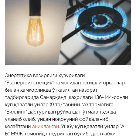
Энергетика вазирлиги ҳузуридаги
“Ўзенергоинспекция” томонидан тегишли органлар
билан ҳамкорликда ўтказилган назорат
тадбирларида Самарқанд шаҳридаги 136-144-сонли
кўп қаватли уйлар (9 та) табиий газ тармоғига
“Биллинг” дастуридан рўйхатдан ўтмаган ҳолда
уланиб олиб, ундан ноқонуний фойдаланиб
келаётгани
аниқланган
. Ушбу кўп қаватли уйлар “А.
Б.” МЧЖ томонидан қурилган бўлиб, дастлабки