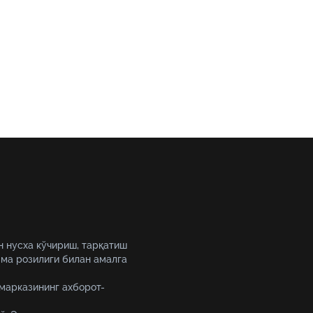
зилди
н нусха кўчириш, тарқатиш
ма розилиги билан амалга
 марказининг ахборот-