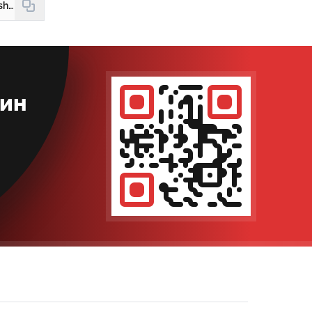
https://new.hudud24.uz/news/toshkent-viloyatida-3-ta-istemolchi-700-mln-sumlik-gaz-va-svetdan-nokonunij-fojdalangani-aniklandi
кин