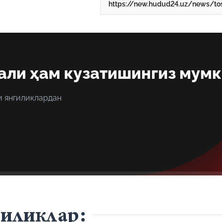
али ҳам кузатишингиз мум
и янгиликлардан
гиликлар: