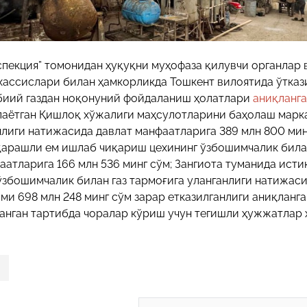
спекция” томонидан ҳуқуқни муҳофаза қилувчи органлар 
хассислари билан ҳамкорликда Тошкент вилоятида ўтказ
абиий газдан ноқонуний фойдаланиш ҳолатлари
аниқланг
лаётган Қишлоқ хўжалиги маҳсулотларини баҳолаш марк
лиги натижасида давлат манфаатларига 389 млн 800 мин
 қарашли ем ишлаб чиқариш цехининг ўзбошимчалик била
аатларига 166 млн 536 минг сўм; Зангиота туманида ист
 ўзбошимчалик билан газ тармоғига уланганлиги натижас
ами 698 млн 248 минг сўм зарар етказилганлиги аниқланга
анган тартибда чоралар кўриш учун тегишли ҳужжатлар 