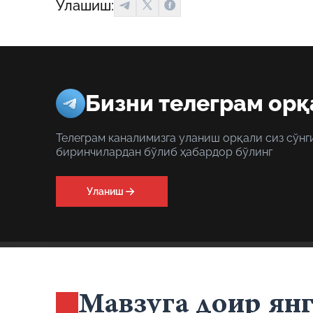
Улашиш:
Бизни телеграм орқ
Телеграм каналимизга уланиш орқали сиз сўнг
биринчилардан бўлиб ҳабардор бўлинг
Уланиш
Мавзуга доир ян