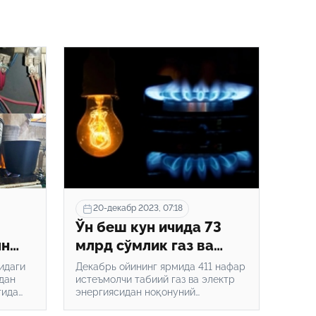
20-декабр 2023, 07:18
Ўн беш кун ичида 73
лн
млрд сўмлик газ ва
т”ни
“свет” ўғирлангани
идаги
Декабрь ойининг ярмида 411 нафар
нди
дан
маълум бўлди
истеъмолчи табиий газ ва электр
тида
энергиясидан ноқонуний
ган.
фойдаланган.