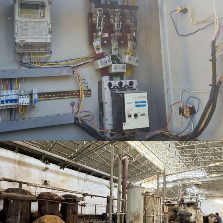
29-июн 2026, 10:29
Халқ билан очиқ мулоқот — ин
манфаатларига хизмат қилувч
давлат бошқарувининг муҳим 
25-июн 2026, 11:04
Электрон обуна: ҳуқуқий ахбо
тез ва қулай йўл
23-июн 2026, 10:05
Хусусий боғчада 5 ой ишлаб д
чиқиш мумкинми?