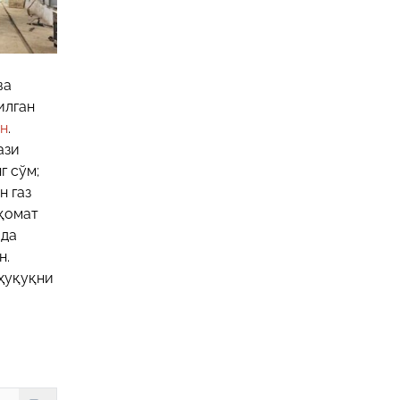
ва
илган
ан
.
ази
г сўм;
н газ
иқомат
ида
н.
ҳуқуқни