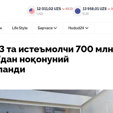
чи 700 млн. сўмлик газ ва “свет”дан ноқонуний фойдалангани аниқланди
12 011,02
UZS
13 958,01
UZS
49,13
1
USD
EUR
н
Life Style
Барчаси
Hudud24
Тошкент ш.
3 та истеъмолчи 700 млн
05-август 2026, 04:36
т”дан ноқонуний
Мустақилликнинг 35 йили: бирл
тараққиёт ва фаровонлик сари
ланди
24-июл 2026, 11:10
Электрон обуна: ҳуқуқий ахбо
тез ва қулай йўл
15-июл 2026, 05:11
Ҳуқуқий билимларни интеракт
форматда ўрганиш имконияти