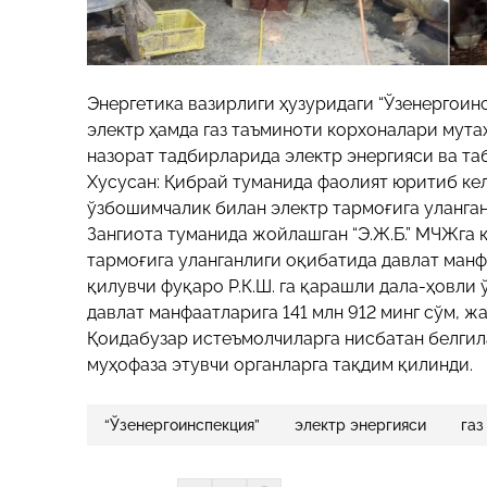
Энергетика вазирлиги ҳузуридаги “Ўзенергоин
электр ҳамда газ таъминоти корхоналари мута
назорат тадбирларида электр энергияси ва т
Хусусан: Қибрай туманида фаолият юритиб ке
ўзбошимчалик билан электр тармоғига уланган
Зангиота туманида жойлашган “Э.Ж.Б.” МЧЖга
тармоғига уланганлиги оқибатида давлат манф
қилувчи фуқаро Р.К.Ш. га қарашли дала-ҳовли
давлат манфаатларига 141 млн 912 минг сўм, ж
Қоидабузар истеъмолчиларга нисбатан белгил
муҳофаза этувчи органларга тақдим қилинди.
“Ўзенергоинспекция”
электр энергияси
газ