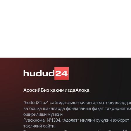
аниқланди
етка
Асосий
Биз ҳақимизда
Алоқа
“hudud24.uz” сайтида эълон қилинган материалларда
ва бошқа шаклларда фойдаланиш фақат таҳририят ёз
оширилиши мумкин.
Гувоҳнома: №1334. “Адолат” миллий ҳуқуқий ахборот
таҳлилий сайти.