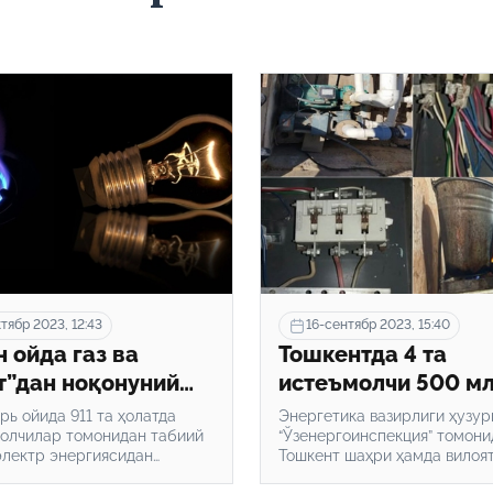
тябр 2023, 12:43
16-сентябр 2023, 15:40
н ойда газ ва
Тошкентда 4 та
т”дан ноқонуний
истеъмолчи 500 м
аланиш оқибатида
сўмлик газ ва “све
рь ойида 911 та ҳолатда
Энергетика вазирлиги ҳузур
мга 111 млрд
олчилар томонидан табиий
ўғирлагани аниқла
“Ўзенергоинспекция” томони
 электр энергиясидан
Тошкент шаҳри ҳамда вилоя
ан ортиқ зарар
ний фойдаланилган.
назорат тадбирлари ўтказил