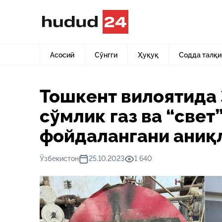
Асосий
Янгиликлар
Тошкент вилоятида 3 та истеъмол
Асосий
Сўнгги
Ҳуқуқ
Содда талқи
Тошкент вилоятида 
сўмлик газ ва “све
фойдалангани аниқ
Ўзбекистон
25.10.2023
1 640