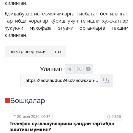
қилинган.
Қоидабузар истеъмолчиларга нисбатан белгиланган
тартибда чоралар кўриш учун тегишли ҳужжатлар
ҳуқуқни муҳофаза этувчи органларга тақдим
қилинган.
электр энергияси
газ
Улашиш:
https://new.hudud24.uz/news/un-besh-kun-ichida-73-mlrd-sumlik-gaz-va-svet-ugirlangani-malum-buldi
Бошқалар
20-июл 2026, 05:37
2 856
Телефон сўзлашувларини қандай тартибда
эшитиш мумкин?