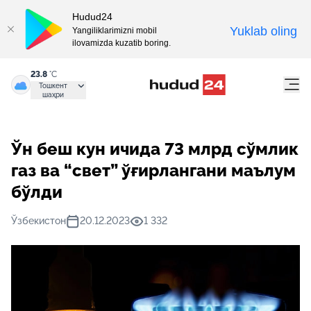
Hudud24
Yuklab oling
Yangiliklarimizni mobil
ilovamizda kuzatib boring.
23.8
°C
Тошкент
шаҳри
Ўн беш кун ичида 73 млрд сўмлик
газ ва “свет” ўғирлангани маълум
бўлди
Ўзбекистон
20.12.2023
1 332