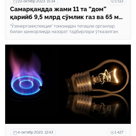
23-октябр 2023, 15:34
1 513
Самарқандда жами 11 та “дом”
қарийб 9,5 млрд сўмлик газ ва 65 млн
сўмлик “свет”дан ўғринча
“Ўзенергоинспекция” томонидан тегишли органлар
фойдалангани аниқланди
билан ҳамкорликда назорат тадбирлари ўтказилган.
4-октябр 2023, 12:43
1 427