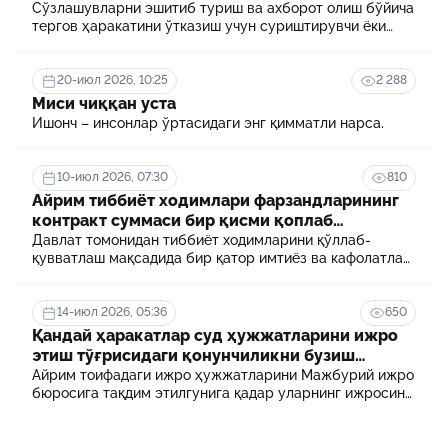
Сўзлашувларни эшитиб туриш ва ахборот олиш бўйича
тергов ҳаракатини ўтказиш учун суриштирувчи ёки
терговчи тегишли илтимоснома киритади.
20-июл 2026, 10:25
2 288
Миси чиққан уста
Ишонч – инсонлар ўртасидаги энг қимматли нарса.
10-июл 2026, 07:30
810
Айрим тиббиёт ходимлари фарзандларининг
контракт суммаси бир қисми қоплаб
берилади
Давлат томонидан тиббиёт ходимларини қўллаб-
қувватлаш мақсадида бир қатор имтиёз ва кафолатлар
белгиланган. Шулардан бири айрим тиббиёт
ходимлари фарзандларининг олий таълим
муассасасида ўқиш учун тўланадиган контракт
14-июл 2026, 05:36
650
маблағининг бир қисмини қоплаб бериш тартибидир
Қандай ҳаракатлар суд ҳужжатларини ижро
этиш тўғрисидаги қонунчиликни бузиш
ҳисобланади? 5 муҳим факт
Айрим тоифадаги ижро ҳужжатларини Мажбурий ижро
бюросига тақдим этилгунига қадар уларнинг ижросини
таъминламаслик маъмурий ҳуқуқбузарлик
ҳисобланади.