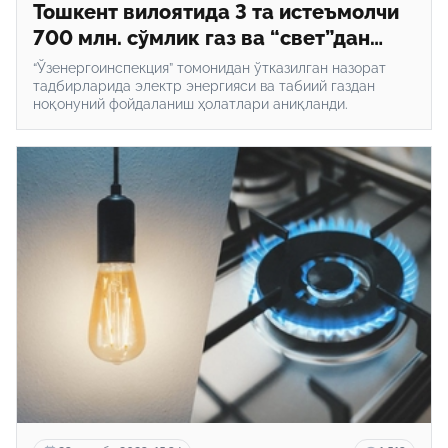
Тошкент вилоятида 3 та истеъмолчи
700 млн. сўмлик газ ва “свет”дан
ноқонуний фойдалангани аниқланди
“Ўзенергоинспекция” томонидан ўтказилган назорат
тадбирларида электр энергияси ва табиий газдан
ноқонуний фойдаланиш ҳолатлари аниқланди.