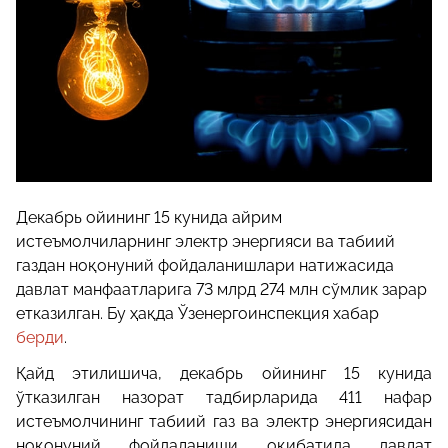
Декабрь ойининг 15 кунида айрим
истеъмолчиларнинг электр энергияси ва табиий
газдан ноқонуний фойдаланишлари натижасида
давлат манфаатларига 73 млрд 274 млн сўмлик зарар
етказилган. Бу ҳақда Ўзенергоинспекция хабар
берди
.
Қайд этилишича, декабрь ойининг 15 кунида
ўтказилган назорат тадбирларида 411 нафар
истеъмолчининг табиий газ ва электр энергиясидан
ноқонуний фойдаланиши оқибатида давлат