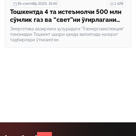
16-сентябр 2023, 15:40
1 428
Тошкентда 4 та истеъмолчи 500 млн
сўмлик газ ва “свет”ни ўғирлагани
аниқланди
Энергетика вазирлиги ҳузуридаги “Ўзенергоинспекция”
томонидан Тошкент шаҳри ҳамда вилоятида назорат
тадбирлари ўтказилган.