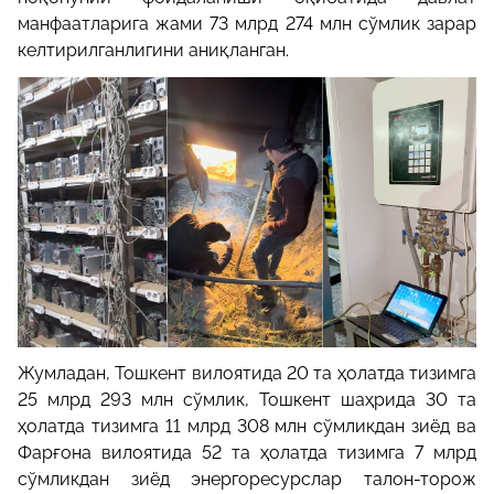
манфаатларига жами 73 млрд 274 млн сўмлик зарар
келтирилганлигини аниқланган.
Жумладан, Тошкент вилоятида 20 та ҳолатда тизимга
25 млрд 293 млн сўмлик, Тошкент шаҳрида 30 та
ҳолатда тизимга 11 млрд 308 млн сўмликдан зиёд ва
Фарғона вилоятида 52 та ҳолатда тизимга 7 млрд
сўмликдан зиёд энергоресурслар талон-торож